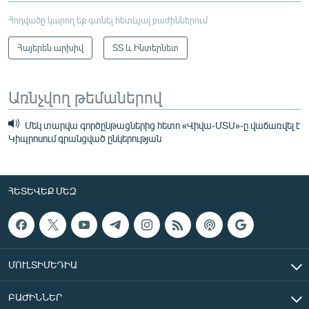
Հոդվածը կարող եք գտնել հետևյալ բաժիններում
Հայերեն արխիվ
ՏՏ և Ինտերնետ
Առնչվող թեմաներով
Մեկ տարվա գործընթացներից հետո «Վիվա-ՄՏՍ»-ը վաճառվել է
Կիպրոսում գրանցված ընկերության
ՀԵՏԵՎԵՔ ՄԵԶ
ՄՈՒԼՏԻՄԵԴԻԱ
ԲԱԺԻՆՆԵՐ