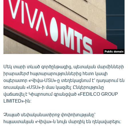
ՄԻՋԱԶԳԱՅԻՆ
ՄՇԱԿՈՒՅԹ
ՍՊՈՐՏ
ՄԵԿՆԱԲԱՆՈՒԹՅՈՒՆ
ՏՏ ԵՒ ԻՆՏԵՐՆԵՏ
ԿՈՐՈՆԱՎԻՐՈՒՍ
Մեկ տարի տևած գործընթացից, պետական մարմինների
ԱՐԽԻՎ
իրարամերժ հայտարարություններից հետո կապի
ՏԵՍԱՆՅՈՒԹԵՐ
օպերատոր «Վիվա-ՄՏՍ»-ը տեղեկացնում է՝ դադարում են
ռուսական «ՄՏՍ»-ի մաս կազմել։ Ընկերությունը
ԲԱՆԱՎԵՃ
վաճառվել է Կիպրոսում գրանցված «FEDILCO GROUP
ՁԳՏԵԼՈՎ ԼԱՎԱԳՈՒՅՆԻՆ
LIMITED»-ին։
ՓՈԴՔԱՍԹ
Չնայած սեփականատիրոջ փոփոխությանը՝
հայաստանյան «Վիվա»-ն նույն մարդիկ են ղեկավարելու։
Հայերեն