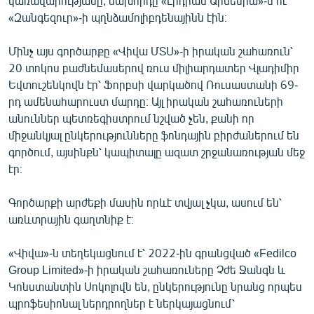
կառավարությանը, նախորդը «Լիդիան Արմենիա»-ն ու
«Զանգեզուր»-ի պղնձամոլիբդենայինն էին։
Մինչ այս գործարքը «Վիվա ՄՏՍ»-ի իրական շահառուն՝
20 տոկոս բաժնեմասերով ռուս միլիարդատեր Վլադիմիր
Եվտուշենկովն էր՝ Ֆորբսի վարկածով Ռուսաստանի 69-
րդ ամենահարուստ մարդը։ Այլ իրական շահառուների
անուններ պետռեգիստրում նշված չեն, քանի որ
միջանկյալ ընկերությունները ֆոնդային բիրժաներում են
գործում, այսինքն՝ կապիտալը ազատ շրջանառության մեջ
էր։
Գործարքի արժեքի մասին որևէ տվյալ չկա, ասում են՝
առևտրային գաղտնիք է։
«Վիվա»-ն տեղեկացնում է՝ 2022-ին գրանցված «Fedilco
Group Limited»-ի իրական շահառուները Չժե Ջանգն և
Կոնստանտին Սոկոլովն են, ընկերությունը նրանց որպես
պրոֆեսիոնալ ներդրողներ է ներկայացնում՝