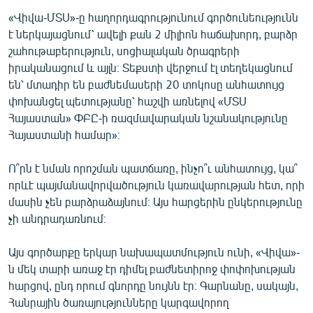
English
«Վիվա-ՄՏՍ»-ը հաղորդագրությունում գործունեությունն
է ներկայացնում՝ ավելի քան 2 միլիոն հաճախորդ, բարձր
Русский
շահութաբերություն, սոցիալական ծրագրերի
իրականացում և այլն։ Տեքստի վերջում էլ տեղեկացնում
ՀԵՏԵՎԵՔ ՄԵԶ
են՝ մտադիր են բաժնեմասերի 20 տոկոսը անհատույց
փոխանցել պետությանը՝ հաշվի առնելով «ՄՏՍ
Հայաստան» ՓԲԸ-ի ռազմավարական նշանակությունը
Հայաստանի համար»։
Ո՞րն է նման որոշման պատճառը, ինչո՞ւ անհատույց, կա՞
«Ազատության» բոլոր կայքերը
որևէ պայմանավորվածություն կառավարության հետ, որի
մասին չեն բարձրաձայնում։ Այս հարցերին ընկերությունը
չի անդրադառնում։
Այս գործարքը երկար նախապատմություն ունի, «Վիվա»-
ն մեկ տարի առաջ էր դիմել բաժնետիրոջ փոփոխության
հարցով, ընդ որում գնորդը նույնն էր։ Գարնանը, սակայն,
Հանրային ծառայությունները կարգավորող