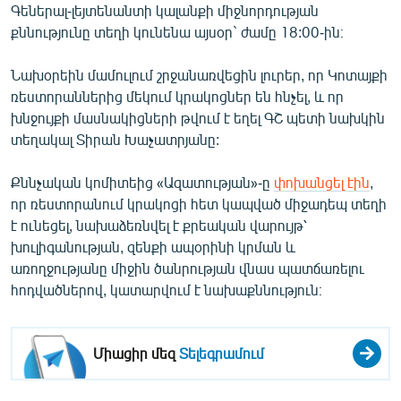
Գեներալ-լեյտենանտի կալանքի միջնորդության
English
քննությունը տեղի կունենա այսօր` ժամը 18:00-ին։
Русский
Նախօրեին մամուլում շրջանառվեցին լուրեր, որ Կոտայքի
ռեստորաններից մեկում կրակոցներ են հնչել, և որ
ՀԵՏԵՎԵՔ ՄԵԶ
խնջույքի մասնակիցների թվում է եղել ԳՇ պետի նախկին
տեղակալ Տիրան Խաչատրյանը:
Քննչական կոմիտեից «Ազատության»-ը
փոխանցել էին
,
որ ռեստորանում կրակոցի հետ կապված միջադեպ տեղի
«Ազատության» բոլոր կայքերը
է ունեցել, նախաձեռնվել է քրեական վարույթ՝
խուլիգանության, զենքի ապօրինի կրման և
առողջությանը միջին ծանրության վնաս պատճառելու
հոդվածներով, կատարվում է նախաքննություն։
Միացիր մեզ
Տելեգրամում