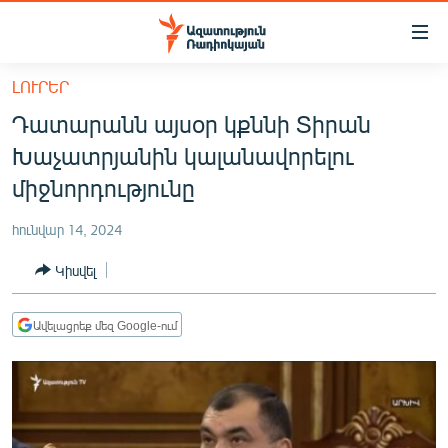
Մատչելիության
հղումներ
Անցնել
ԼՈՒՐԵՐ
հիմնական
ԱԶԱՏՈՒԹՅՈՒՆ TV
Դատարանն այսօր կքննի Տիրան
բովանդակությանը
ՀԱՅԱՍՏԱՆ
Անցնել
Խաչատրյանին կալանավորելու
հիմնական
ՔԱՂԱՔԱԿԱՆ
միջնորդությունը
մենյուին
ԸՆՏՐՈՒԹՅՈՒՆՆԵՐ 2026
Որոնում
հունվար 14, 2024
ԻՐԱՎՈՒՆՔ
Կիսվել
ՀԱՍԱՐԱԿՈՒԹՅՈՒՆ
ՏՆՏԵՍՈՒԹՅՈՒՆ
Ավելացրեք մեզ Google-ում
ՂԱՐԱԲԱՂ
ՊԱՏԵՐԱԶՄԻ 6 ՇԱԲԱԹՆԵՐԸ
ՏԱՐԱԾԱՇՐՋԱՆ