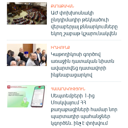
ՔԱՂԱՔԱԿԱՆ
ԱԺ փոխխոսնակի
ընդդիմադիր թեկնածուի
վերաբերյալ քննարկումները
եկող շաբաթ կշարունակվեն
ԻՐԱՎՈՒՆՔ
Կաթողիկոսի գործով
առաջին դատական նիստն
ավարտվեց դատավորի
ինքնաբացարկով
ՀԱՍԱՐԱԿՈՒԹՅՈՒՆ
Սեպտեմբերի 1-ից
Մոսկվայում ՀՀ
քաղաքացիների համար նոր
պարտադիր պահանջներ
կգործեն. ինչ է փոխվում