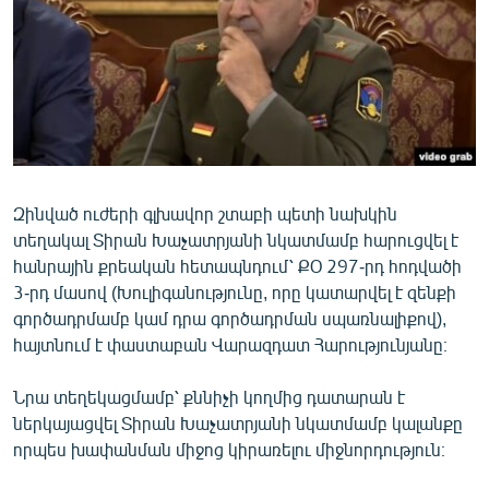
ՄԻՋԱԶԳԱՅԻՆ
ՄՇԱԿՈՒՅԹ
ՍՊՈՐՏ
ՄԵԿՆԱԲԱՆՈՒԹՅՈՒՆ
ՏՏ ԵՒ ԻՆՏԵՐՆԵՏ
Զինված ուժերի գլխավոր շտաբի պետի նախկին
ԿՈՐՈՆԱՎԻՐՈՒՍ
տեղակալ Տիրան Խաչատրյանի նկատմամբ հարուցվել է
ԱՐԽԻՎ
հանրային քրեական հետապնդում՝ ՔՕ 297-րդ հոդվածի
3-րդ մասով (Խուլիգանությունը, որը
կատարվել է զենքի
ՏԵՍԱՆՅՈՒԹԵՐ
գործադրմամբ կամ դրա գործադրման սպառնալիքով),
ԲԱՆԱՎԵՃ
հայտնում է փաստաբան Վարազդատ Հարությունյանը։
ՁԳՏԵԼՈՎ ԼԱՎԱԳՈՒՅՆԻՆ
Նրա տեղեկացմամբ՝ քննիչի կողմից դատարան է
ՓՈԴՔԱՍԹ
ներկայացվել Տիրան Խաչատրյանի նկատմամբ կալանքը
որպես խափանման միջոց կիրառելու միջնորդություն։
Հայերեն