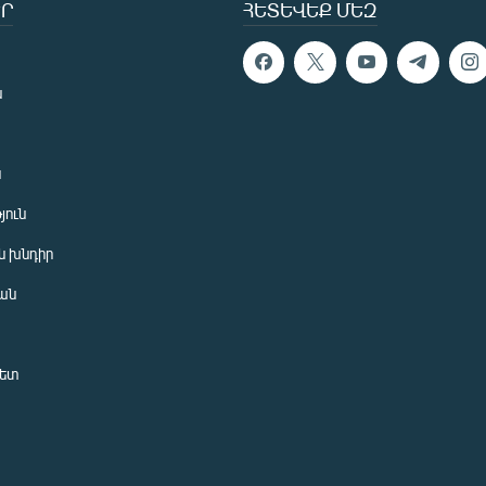
Ր
ՀԵՏԵՎԵՔ ՄԵԶ
ն
ն
յուն
 խնդիր
ան
նետ