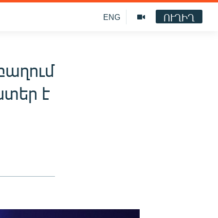
ՈՒՂԻՂ
ENG
բաղում
ստեր է