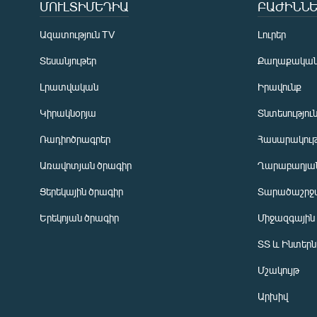
ՄՈՒԼՏԻՄԵԴԻԱ
ԲԱԺԻՆՆԵ
Ազատություն TV
Լուրեր
Տեսանյութեր
Քաղաքակա
Լրատվական
Իրավունք
Կիրակնօրյա
Տնտեսությու
Ռադիոծրագրեր
Հասարակութ
Առավոտյան ծրագիր
Ղարաբաղյան
Ցերեկային ծրագիր
Տարածաշրջ
Հայերեն
Երեկոյան ծրագիր
Միջազգային
English
ՏՏ և Ինտեր
Русский
Մշակույթ
ՀԵՏԵՎԵՔ ՄԵԶ
Արխիվ