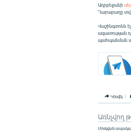
Ադրբեջանի
սե
Ղարաբաղը տվել
Վաշինգտոնն է
ազատության դ
պահպանման առ
Կիսվել
Առնչվող 
Մոսկվան ապակառ