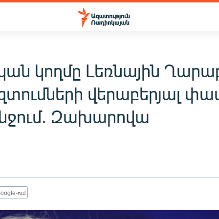
կան կողմը Լեռնային Ղարա
 զտումների վերաբերյալ փա
ջում. Զախարովա
oogle-ում