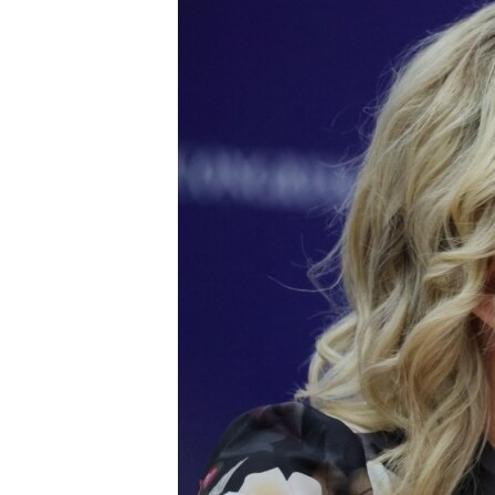
ՄԻՋԱԶԳԱՅԻՆ
ՄՇԱԿՈՒՅԹ
ՍՊՈՐՏ
ՄԵԿՆԱԲԱՆՈՒԹՅՈՒՆ
ՏՏ ԵՒ ԻՆՏԵՐՆԵՏ
ԿՈՐՈՆԱՎԻՐՈՒՍ
ԱՐԽԻՎ
ՏԵՍԱՆՅՈՒԹԵՐ
ԲԱՆԱՎԵՃ
ՁԳՏԵԼՈՎ ԼԱՎԱԳՈՒՅՆԻՆ
ՓՈԴՔԱՍԹ