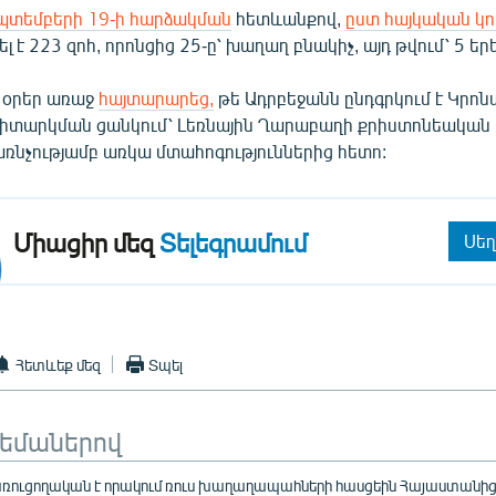
պտեմբերի 19-ի հարձակման
հետևանքով,
ըստ հայկական կո
 է 223 զոհ, որոնցից 25-ը՝ խաղաղ բնակիչ, այդ թվում՝ 5 ե
լ օրեր առաջ
հայտարարեց,
թե Ադրբեջանն ընդգրկում է Կրո
իտարկման ցանկում՝ Լեռնային Ղարաբաղի քրիստոնեական 
նչությամբ առկա մտահոգություններից հետո:
Միացիր մեզ
Տելեգրամում
Սեղ
Հետևեք մեզ
Տպել
թեմաներով
ուցողական է որակում ռուս խաղաղապահների հասցեին Հայաստանից 