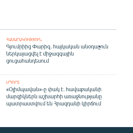
ՀԱՍԱՐԱԿՈՒԹՅՈՒՆ
Գյումրիից Փարիզ․ հայկական անօդաչուն
ներկայացվել է միջազգային
ցուցահանդեսում
ՍՊՈՐՏ
«Օլիմպավան»-ը փակ է. հավաքականի
մարզիկներն աշխարհի առաջնությանը
պատրաստվում են Հրազդանի կիրճում