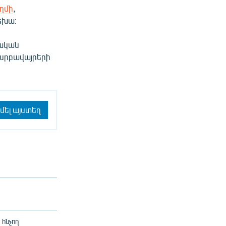
ղմի
,
րեխա։
նական
սրբավայրերի
մել այստեղ
հնչող