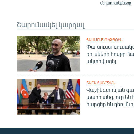
մեղադրանքները
Շարունակել կարդալ
ՀԱՍԱՐԱԿՈՒԹՅՈՒՆ
Փախուստ ռուսական
ռուսների հոսքը Հ
ակտիվացել
ՏԱՐԱԾԱՇՐՋԱՆ
Վաշինգտոնյան գա
տարի անց. ուր են 
հարցեր են դեռ մնո