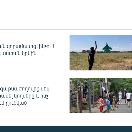
 զորամասից. ինչու է
այաստան կրկին
գաթնաժողովից մեկ
հասել կողմերը և ինչ
ւմ չլուծված