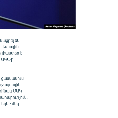
նացրել են
 Լեռնային
ը փաստեր է
Դ ԱԳՆ-ի
ք ցանկանում
իջազգային
օրինակ ՄԱԿ
տարարություն,
ի եղեք մեզ