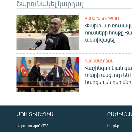
Շարունակել կարդալ
ՀԱՍԱՐԱԿՈՒԹՅՈՒՆ
Փախուստ ռուսական
ռուսների հոսքը Հ
ակտիվացել
ՏԱՐԱԾԱՇՐՋԱՆ
Վաշինգտոնյան գա
տարի անց. ուր են 
հարցեր են դեռ մնո
ՄՈՒԼՏԻՄԵԴԻԱ
ԲԱԺԻՆՆԵ
Ազատություն TV
Լուրեր