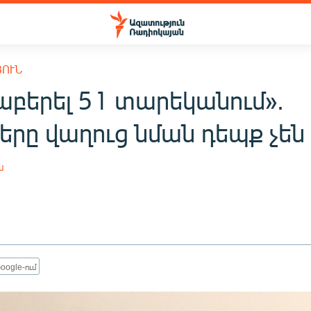
ՅՈՒՆ
աբերել 51 տարեկանում».
երը վաղուց նման դեպք չեն 
ն
oogle-ում