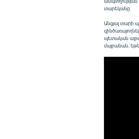
անպտղության 
տարեկանը։
Անցյալ տարի պ
զինծառայողներ
պետական աջակց
մայրանան. եթե 