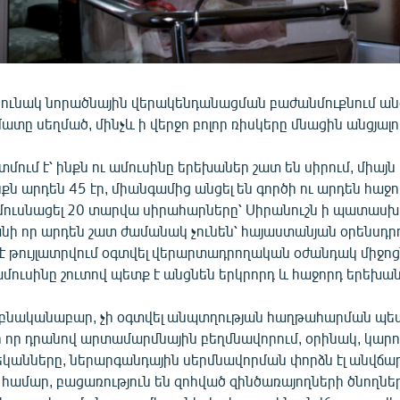
րունակ նորածնային վերակենդանացման բաժանմուքնում ան
ատը սեղմած, մինչև ի վերջո բոլոր ռիսկերը մնացին անցյալո
մում է՝ ինքն ու ամուսինը երեխաներ շատ են սիրում, միայն 
նքն արդեն 45 էր, միանգամից անցել են գործի ու արդեն հաջող
 ամուսնացել 20 տարվա սիրահարները՝ Սիրանուշն ի պատաս
քանի որ արդեն շատ ժամանակ չունեն՝ հայաստանյան օրենսդր
է թույլատրվում օգտվել վերարտադրողական օժանդակ միջոց
ամուսինը շուտով պետք է անցնեն երկրորդ և հաջորդ երեխան
, բնականաբար, չի օգտվել անպտղության հաղթահարման պ
 որ դրանով արտամարմնային բեղմնավորում, օրինակ, կարո
կանները, ներարգանդային սերմնավորման փորձն էլ անվճար
համար, բացառություն են զոհված զինծառայողների ծնողներ