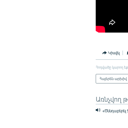
Կիսվել
Հոդվածը կարող եք
Հայերեն արխիվ
Առնչվող 
«Ծննդաբերել 5