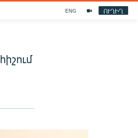
ՈՒՂԻՂ
ENG
հիշում