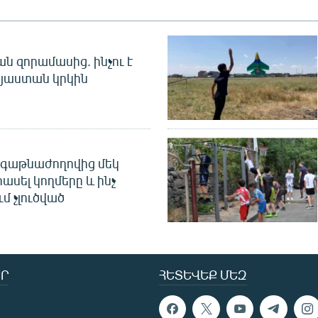
 զորամասից. ինչու է
այաստան կրկին
գաթնաժողովից մեկ
հասել կողմերը և ինչ
ւմ չլուծված
Ր
ՀԵՏԵՎԵՔ ՄԵԶ