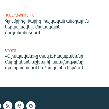
ՀԱՍԱՐԱԿՈՒԹՅՈՒՆ
Գյումրիից Փարիզ․ հայկական անօդաչուն
ներկայացվել է միջազգային
ցուցահանդեսում
ՍՊՈՐՏ
«Օլիմպավան»-ը փակ է. հավաքականի
մարզիկներն աշխարհի առաջնությանը
պատրաստվում են Հրազդանի կիրճում