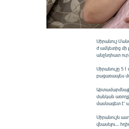
Սիրանուշ Մանա
ժ ամկետից մի 
անընդհատ ուրա
Սիրանուշը 51 
բացառապես մ
Արտամարմնային
մանկան առողջ
մասնագետ է՝ ա
Սիրանուշն ասո
վնասելու... հղ