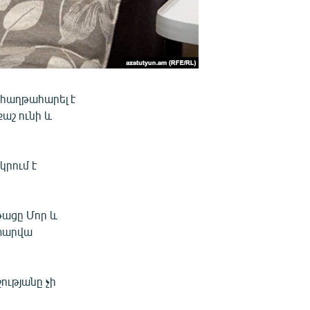
 հաղթահարել է
քաշ ունի և
կրում է
թացը Մոր և
 տարվա
ությանը չի