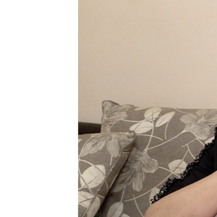
ՄԻՋԱԶԳԱՅԻՆ
ՄՇԱԿՈՒՅԹ
ՍՊՈՐՏ
ՄԵԿՆԱԲԱՆՈՒԹՅՈՒՆ
ՏՏ ԵՒ ԻՆՏԵՐՆԵՏ
ԿՈՐՈՆԱՎԻՐՈՒՍ
ԱՐԽԻՎ
ՏԵՍԱՆՅՈՒԹԵՐ
ԲԱՆԱՎԵՃ
ՁԳՏԵԼՈՎ ԼԱՎԱԳՈՒՅՆԻՆ
ՓՈԴՔԱՍԹ