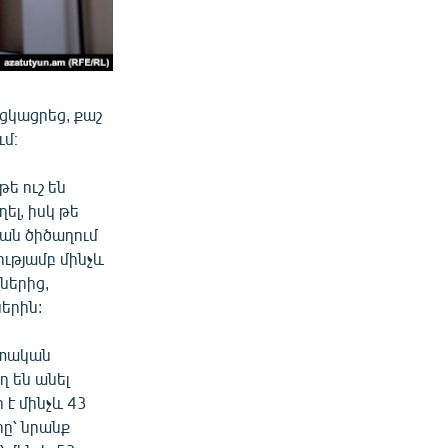
ցկացրեց, քաշ
ւմ։
թե ուշ են
ել, իսկ թե
խան ծիծաղում
ությամբ մինչև
ներից,
երին:
ետական
ղ են անել
 է մինչև 43
ը՝ նրանք