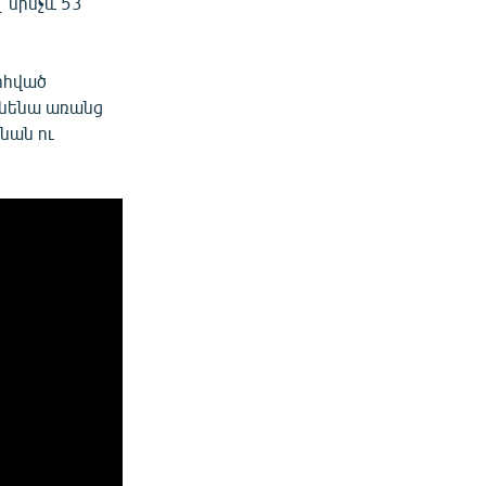
 մինչև 53
զոհված
ունենա առանց
նան ու