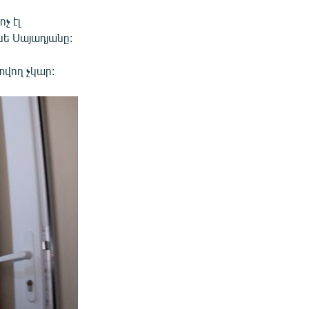
չ էլ
նե Սայադյանը:
վող չկար: