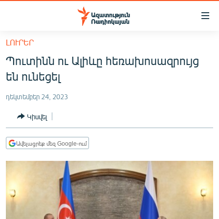
Մատչելիության
հղումներ
Անցնել
ԼՈՒՐԵՐ
հիմնական
ԱԶԱՏՈՒԹՅՈՒՆ TV
Պուտինն ու Ալիևը հեռախոսազրույց
բովանդակությանը
ՀԱՅԱՍՏԱՆ
Անցնել
են ունեցել
հիմնական
ՔԱՂԱՔԱԿԱՆ
մենյուին
դեկտեմբեր 24, 2023
ԸՆՏՐՈՒԹՅՈՒՆՆԵՐ 2026
Որոնում
Կիսվել
ԻՐԱՎՈՒՆՔ
ՀԱՍԱՐԱԿՈՒԹՅՈՒՆ
Ավելացրեք մեզ Google-ում
ՏՆՏԵՍՈՒԹՅՈՒՆ
ՂԱՐԱԲԱՂ
ՊԱՏԵՐԱԶՄԻ 6 ՇԱԲԱԹՆԵՐԸ
ՏԱՐԱԾԱՇՐՋԱՆ