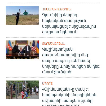
ՀԱՍԱՐԱԿՈՒԹՅՈՒՆ
Գյումրիից Փարիզ․
հայկական անօդաչուն
ներկայացվել է միջազգային
ցուցահանդեսում
ՏԱՐԱԾԱՇՐՋԱՆ
Վաշինգտոնյան
գագաթնաժողովից մեկ
տարի անց. ուր են հասել
կողմերը և ինչ հարցեր են դեռ
մնում չլուծված
ՍՊՈՐՏ
«Օլիմպավան»-ը փակ է.
հավաքականի մարզիկներն
աշխարհի առաջնությանը
պատրաստվում են