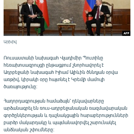
ՄԻՋԱԶԳԱՅԻՆ
ՄՇԱԿՈՒՅԹ
ՍՊՈՐՏ
ՄԵԿՆԱԲԱՆՈՒԹՅՈՒՆ
Արխիվ
ՏՏ ԵՒ ԻՆՏԵՐՆԵՏ
Ռուսաստանի նախագահ Վլադիմիր Պուտինը
ԿՈՐՈՆԱՎԻՐՈՒՍ
հեռախոսազրույցի ընթացքում շնորհավորել է
ԱՐԽԻՎ
Ադրբեջանի նախագահ Իլհամ Ալիևին ծննդյան օրվա
առթիվ, կիրակի օրը հայտնել է Կրեմլի մամուլի
ՏԵՍԱՆՅՈՒԹԵՐ
ծառայությունը։
ԲԱՆԱՎԵՃ
Հաղորդագրության համաձայն՝ ղեկավարները
ՁԳՏԵԼՈՎ ԼԱՎԱԳՈՒՅՆԻՆ
արձանագրել են ռուս-ադրբեջանական ռազմավարական
ՓՈԴՔԱՍԹ
գործընկերության և դաշնակցային հարաբերությունների
բարձր մակարդակը և պայմանավորվել շարունակել
Հայերեն
անձնական շփումները։