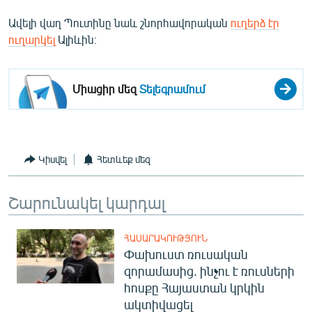
English
Ավելի վաղ Պուտինը նաև շնորհավորական
ուղերձ էր
Русский
ուղարկել
Ալիևին։
ՀԵՏԵՎԵՔ ՄԵԶ
Միացիր մեզ
Տելեգրամում
Կիսվել
Հետևեք մեզ
«Ազատության» բոլոր կայքերը
Շարունակել կարդալ
ՀԱՍԱՐԱԿՈՒԹՅՈՒՆ
Փախուստ ռուսական
զորամասից. ինչու է ռուսների
հոսքը Հայաստան կրկին
ակտիվացել