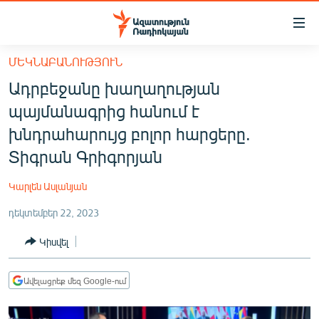
Մատչելիության
հղումներ
Անցնել
ՄԵԿՆԱԲԱՆՈՒԹՅՈՒՆ
հիմնական
ԱԶԱՏՈՒԹՅՈՒՆ TV
Ադրբեջանը խաղաղության
բովանդակությանը
ՀԱՅԱՍՏԱՆ
Անցնել
պայմանագրից հանում է
հիմնական
ՔԱՂԱՔԱԿԱՆ
խնդրահարույց բոլոր հարցերը.
մենյուին
ԸՆՏՐՈՒԹՅՈՒՆՆԵՐ 2026
Տիգրան Գրիգորյան
Որոնում
ԻՐԱՎՈՒՆՔ
Կարլեն Ասլանյան
ՀԱՍԱՐԱԿՈՒԹՅՈՒՆ
դեկտեմբեր 22, 2023
ՏՆՏԵՍՈՒԹՅՈՒՆ
Կիսվել
ՂԱՐԱԲԱՂ
ՊԱՏԵՐԱԶՄԻ 6 ՇԱԲԱԹՆԵՐԸ
Ավելացրեք մեզ Google-ում
ՏԱՐԱԾԱՇՐՋԱՆ