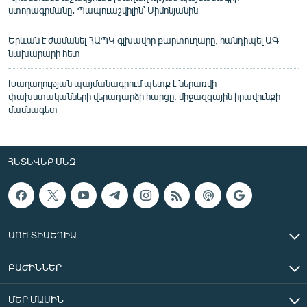
ստորագրմանը․ Պապուաշվիլին՝ Սիմոնյանին
Երևան է ժամանել ՀԱՊԿ գլխավոր քարտուղարը, հանդիպել ԱԳ
նախարարի հետ
Խաղաղության պայմանագրում պետք է ներառվի
փախստականների վերադարձի հարցը. միջազգային իրավունքի
մասնագետ
ՀԵՏԵՎԵՔ ՄԵԶ
ՄՈՒԼՏԻՄԵԴԻԱ
ԲԱԺԻՆՆԵՐ
ՄԵՐ ՄԱՍԻՆ