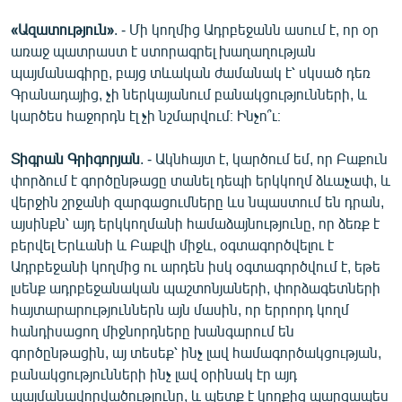
English
«Ազատություն»
. - Մի կողմից Ադրբեջանն ասում է, որ օր
Русский
առաջ պատրաստ է ստորագրել խաղաղության
պայմանագիրը, բայց տևական ժամանակ է՝ սկսած դեռ
Գրանադայից, չի ներկայանում բանակցությունների, և
ՀԵՏԵՎԵՔ ՄԵԶ
կարծես հաջորդն էլ չի նշմարվում։ Ինչո՞ւ։
Տիգրան Գրիգորյան
. - Ակնհայտ է, կարծում եմ, որ Բաքուն
փորձում է գործընթացը տանել դեպի երկկողմ ձևաչափ, և
վերջին շրջանի զարգացումները ևս նպաստում են դրան,
«Ազատության» բոլոր կայքերը
այսինքն՝ այդ երկկողմանի համաձայնությունը, որ ձեռք է
բերվել Երևանի և Բաքվի միջև, օգտագործվելու է
Ադրբեջանի կողմից ու արդեն իսկ օգտագործվում է, եթե
լսենք ադրբեջանական պաշտոնյաների, փորձագետների
հայտարարություններն այն մասին, որ երրորդ կողմ
հանդիսացող միջնորդները խանգարում են
գործընթացին, այ տեսեք՝ ինչ լավ համագործակցության,
բանակցությունների ինչ լավ օրինակ էր այդ
պայմանավորվածությունը, և պետք է կողքից պարզապես