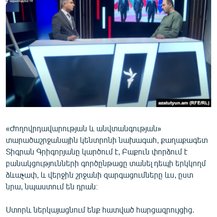
ՄԻՋԱԶԳԱՅԻՆ
ՄՇԱԿՈՒՅԹ
ՍՊՈՐՏ
ՄԵԿՆԱԲԱՆՈՒԹՅՈՒՆ
ՏՏ ԵՒ ԻՆՏԵՐՆԵՏ
ԿՈՐՈՆԱՎԻՐՈՒՍ
ԱՐԽԻՎ
«Ժողովրդավարության և անվտանգության»
ՏԵՍԱՆՅՈՒԹԵՐ
տարածաշրջանային կենտրոնի նախագահ, քաղաքագետ
ԲԱՆԱՎԵՃ
Տիգրան Գրիգորյանը կարծում է, Բաքուն փորձում է
բանակցությունների գործընթացը տանել դեպի երկկողմ
ՁԳՏԵԼՈՎ ԼԱՎԱԳՈՒՅՆԻՆ
ձևաչափ, և վերջին շրջանի զարգացումները ևս, ըստ
ՓՈԴՔԱՍԹ
նրա, նպաստում են դրան։
Հայերեն
Ստորև ներկայացնում ենք հատված հարցազրույցից.