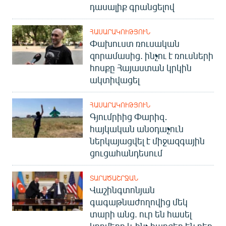
դասալիք գրանցելով
ՀԱՍԱՐԱԿՈՒԹՅՈՒՆ
Փախուստ ռուսական
զորամասից. ինչու է ռուսների
հոսքը Հայաստան կրկին
ակտիվացել
ՀԱՍԱՐԱԿՈՒԹՅՈՒՆ
Գյումրիից Փարիզ․
հայկական անօդաչուն
ներկայացվել է միջազգային
ցուցահանդեսում
ՏԱՐԱԾԱՇՐՋԱՆ
Վաշինգտոնյան
գագաթնաժողովից մեկ
տարի անց. ուր են հասել
կողմերը և ինչ հարցեր են դեռ