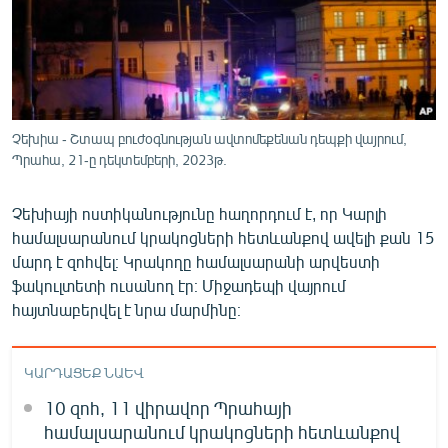
ՄԻՋԱԶԳԱՅԻՆ
ՄՇԱԿՈՒՅԹ
ՍՊՈՐՏ
ՄԵԿՆԱԲԱՆՈՒԹՅՈՒՆ
Չեխիա - Շտապ բուժօգնության ավտոմեքենան դեպքի վայրում,
Պրահա, 21-ը դեկտեմբերի, 2023թ.
ՏՏ ԵՒ ԻՆՏԵՐՆԵՏ
ԿՈՐՈՆԱՎԻՐՈՒՍ
Չեխիայի ոստիկանությունը հաղորդում է, որ Կարլի
ԱՐԽԻՎ
համալսարանում կրակոցների հետևանքով ավելի քան 15
մարդ է զոհվել։ Կրակողը համալսարանի արվեստի
ՏԵՍԱՆՅՈՒԹԵՐ
ֆակուլտետի ուսանող էր։ Միջադեպի վայրում
ԲԱՆԱՎԵՃ
հայտնաբերվել է նրա մարմինը։
ՁԳՏԵԼՈՎ ԼԱՎԱԳՈՒՅՆԻՆ
ԿԱՐԴԱՑԵՔ ՆԱԵՎ
ՓՈԴՔԱՍԹ
10 զոհ, 11 վիրավոր Պրահայի
Հայերեն
համալսարանում կրակոցների հետևանքով