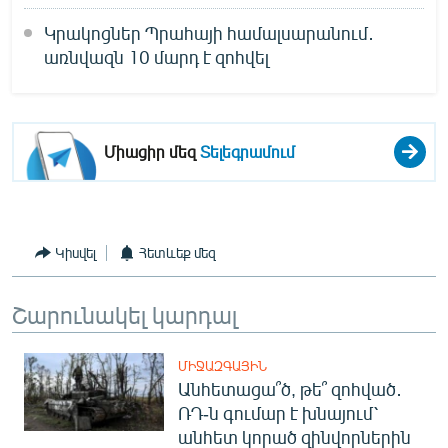
English
Կրակոցներ Պրահայի համալսարանում․
Русский
առնվազն 10 մարդ է զոհվել
ՀԵՏԵՎԵՔ ՄԵԶ
Միացիր մեզ
Տելեգրամում
«Ազատության» բոլոր կայքերը
Կիսվել
Հետևեք մեզ
Շարունակել կարդալ
ՄԻՋԱԶԳԱՅԻՆ
Անհետացա՞ծ, թե՞ զոհված․
ՌԴ-ն գումար է խնայում՝
անհետ կորած զինվորներին