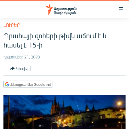
Մատչելիության
հղումներ
Անցնել
ԼՈՒՐԵՐ
հիմնական
ԱԶԱՏՈՒԹՅՈՒՆ TV
Պրահայի զոհերի թիվն աճում է և
բովանդակությանը
ՀԱՅԱՍՏԱՆ
Անցնել
հասել է 15-ի
հիմնական
ՔԱՂԱՔԱԿԱՆ
մենյուին
դեկտեմբեր 21, 2023
ԸՆՏՐՈՒԹՅՈՒՆՆԵՐ 2026
Որոնում
Կիսվել
ԻՐԱՎՈՒՆՔ
ՀԱՍԱՐԱԿՈՒԹՅՈՒՆ
Ավելացրեք մեզ Google-ում
ՏՆՏԵՍՈՒԹՅՈՒՆ
ՂԱՐԱԲԱՂ
ՊԱՏԵՐԱԶՄԻ 6 ՇԱԲԱԹՆԵՐԸ
ՏԱՐԱԾԱՇՐՋԱՆ