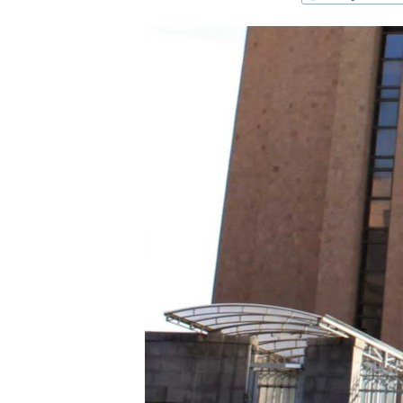
ՄԻՋԱԶԳԱՅԻՆ
ՄՇԱԿՈՒՅԹ
ՍՊՈՐՏ
ՄԵԿՆԱԲԱՆՈՒԹՅՈՒՆ
ՏՏ ԵՒ ԻՆՏԵՐՆԵՏ
ԿՈՐՈՆԱՎԻՐՈՒՍ
ԱՐԽԻՎ
ՏԵՍԱՆՅՈՒԹԵՐ
ԲԱՆԱՎԵՃ
ՁԳՏԵԼՈՎ ԼԱՎԱԳՈՒՅՆԻՆ
ՓՈԴՔԱՍԹ