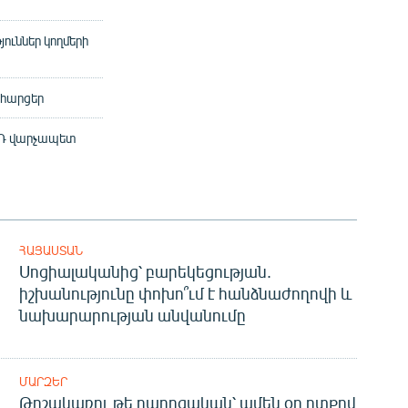
ուններ կողմերի
 հարցեր
 ՌԴ վարչապետ
ՀԱՅԱՍՏԱՆ
Սոցիալականից՝ բարեկեցության.
իշխանությունը փոխո՞ւմ է հանձնաժողովի և
նախարարության անվանումը
ՄԱՐԶԵՐ
Թոշակառու թե դպրոցական՝ ամեն օր ոտքով