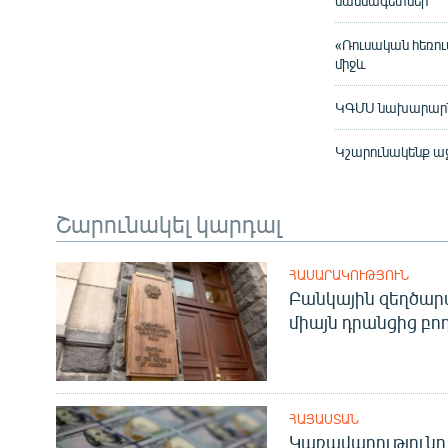
մասնագետներ
«Ռուսական հեռու
միջև
ԿԳՄՍ նախարարն ո
Կշարունակենք աջ
Շարունակել կարդալ
ՀԱՍԱՐԱԿՈՒԹՅՈՒՆ
Բանկային զեղծարա
միայն դրանցից բող
ՀԱՅԱՍՏԱՆ
Կառավարությունը 