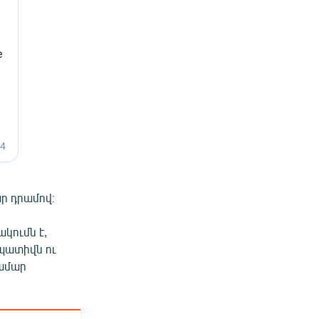
ր դրամով։
կումն է,
պատիվն ու
համար