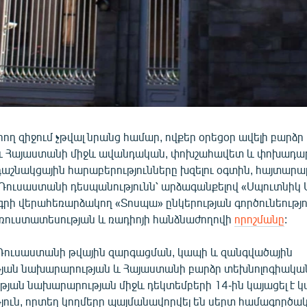
արող զիջում չթվալ նրանց համար, ովքեր օրեցօր ավելի բարձր
և Հայաստանի միջև ավանդական, փոխշահավետ և փոխադա
աշնակցային հարաբերությունները խզելու օգտին, հայտարար
Ռուսաստանի դեսպանությունն՝ արձագանքելով «Սպուտնիկ 
րի վերահեռարձակող «Տոսպա» ընկերության գործունեությո
Հեռուստատեսության և ռադիոյի հանձնաժողովի
որոշմանը
:
ր Ռուսաստանի թվային զարգացման, կապի և զանգվածային
յան նախարարության և Հայաստանի բարձր տեխնոլոգիակա
ւթյան նախարարության միջև դեկտեմբերի 14-ին կայացել է 
ուն, որտեղ կողմերը պայմանավորվել են սերտ համագործակց