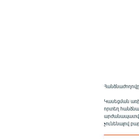
Հանձնաժողովը 
Կասեցման առի
որտեղ հանձնա
արժանապատվութ
չունենալով բա