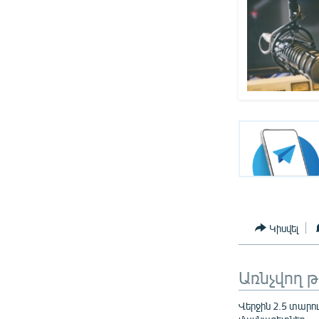
Կիսվել
Առնչվող 
Վերջին 2.5 տարո