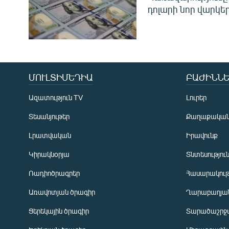
դոլարի նոր վարկեր
ՄՈՒԼՏԻՄԵԴԻԱ
ԲԱԺԻՆՆԵ
Ազատություն TV
Լուրեր
Տեսանյութեր
Քաղաքակա
Լրատվական
Իրավունք
Կիրակնօրյա
Տնտեսությու
Ռադիոծրագրեր
Հասարակութ
Առավոտյան ծրագիր
Ղարաբաղյան
Ցերեկային ծրագիր
Տարածաշրջ
Հայերեն