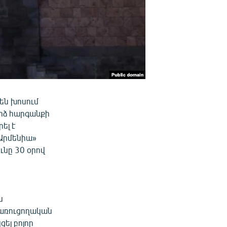
 են խոսում
րձ հարգանքի
ել է
Արմենիա»
ւնը 30 օրով
ն
կառուցողական
ել բոլոր