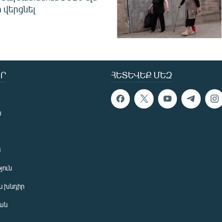
 վերցնել
Ր
ՀԵՏԵՎԵՔ ՄԵԶ
ն
ն
յուն
 խնդիր
ան