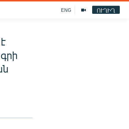
ՈՒՂԻՂ
ENG
է
ագրի
ան