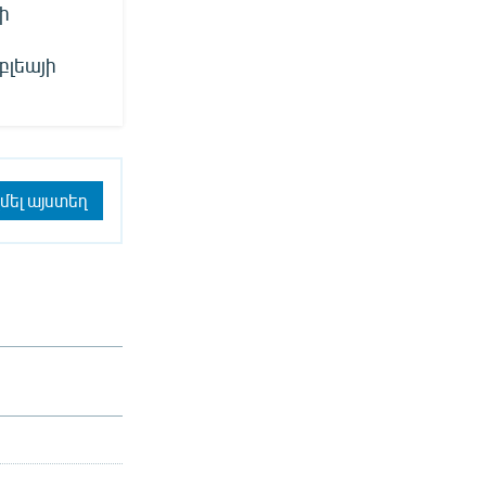
ի
բլեայի
մել այստեղ