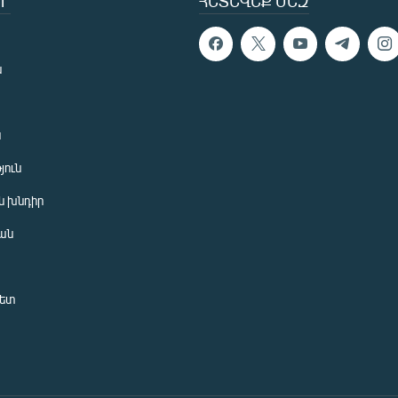
Ր
ՀԵՏԵՎԵՔ ՄԵԶ
ն
ն
յուն
 խնդիր
ան
նետ