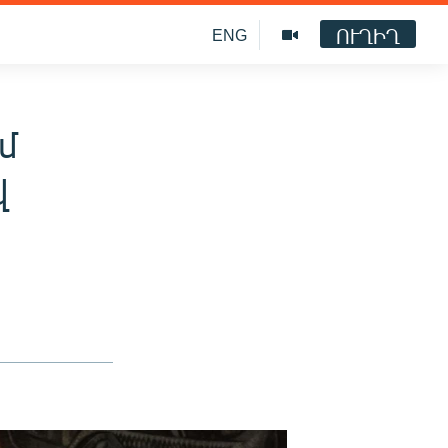
ՈՒՂԻՂ
ENG
մ
վ