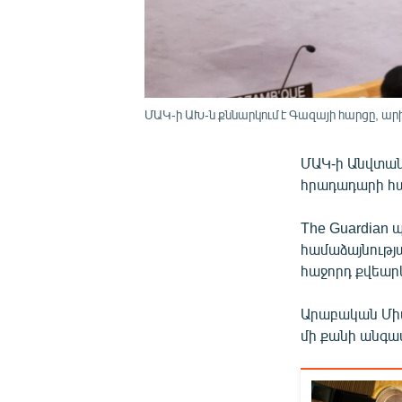
ՄԱԿ-ի ԱԽ-ն քննարկում է Գազայի հարցը, արխի
ՄԱԿ-ի Անվտան
հրադադարի հա
The Guardian
համաձայնությա
հաջորդ քվեարկ
Արաբական Միա
մի քանի անգամ