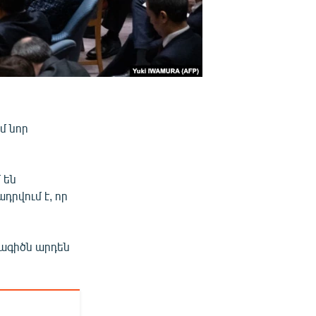
մ նոր
 են
դրվում է, որ
ագիծն արդեն