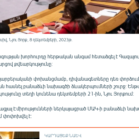
վ, Նյու Յորք, 8 դեկտեմբերի, 2023թ.
գության խորհուրդը հերթական անգամ հետաձգել է Գազայու
րցով քվեարկությունը։
 պարբերականի փոխանցմամբ, դիվանագետները դեռ փորձում
ն հասնել բանաձևի նախագծի ձևակերպումների շուրջ։ Ենթա
ությունը տեղի կունենա դեկտեմբերի 21-ին, Նյու Յորքում։
ցյալ Էմիրությունների ներկայացրած ՄԱԿ-ի բանաձևի նախ
 փոփոխվել է։
ԿԱՐԴԱՑԵՔ ՆԱԵՎ