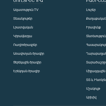
ՄՈՒԼՏԻՄԵԴԻԱ
ԲԱԺԻՆՆԵ
Ազատություն TV
Լուրեր
Տեսանյութեր
Քաղաքակա
Լրատվական
Իրավունք
Կիրակնօրյա
Տնտեսությու
Ռադիոծրագրեր
Հասարակութ
Առավոտյան ծրագիր
Ղարաբաղյան
Ցերեկային ծրագիր
Տարածաշրջ
Հայերեն
Երեկոյան ծրագիր
Միջազգային
English
ՏՏ և Ինտեր
Русский
Մշակույթ
ՀԵՏԵՎԵՔ ՄԵԶ
Արխիվ