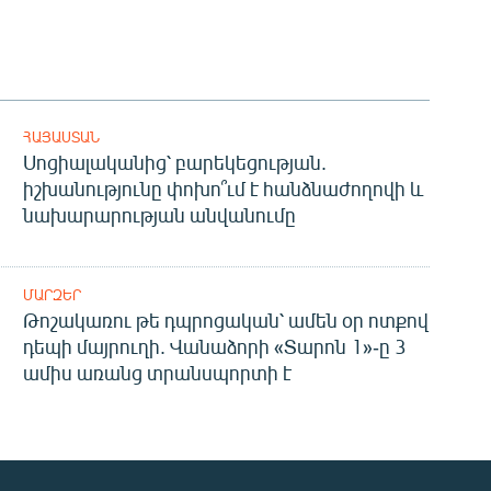
ՀԱՅԱՍՏԱՆ
Սոցիալականից՝ բարեկեցության.
իշխանությունը փոխո՞ւմ է հանձնաժողովի և
նախարարության անվանումը
ՄԱՐԶԵՐ
Թոշակառու թե դպրոցական՝ ամեն օր ոտքով
դեպի մայրուղի. Վանաձորի «Տարոն 1»-ը 3
ամիս առանց տրանսպորտի է