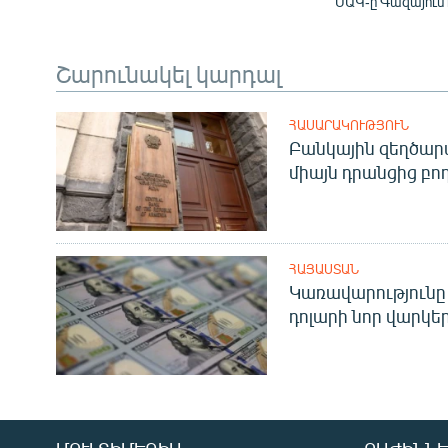
ՄԱԿ-ը Գազայում
Շարունակել կարդալ
ՀԱՍԱՐԱԿՈՒԹՅՈՒՆ
Բանկային զեղծարա
միայն դրանցից բող
ՀԱՅԱՍՏԱՆ
Կառավարությունը 
դոլարի նոր վարկեր