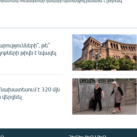
 հրատապ հումանիտար դադարի պահանջով բանաձև է ընդունել
րությունների՞, թե՞
ոքների թիվն է նվազել
նախատեսում է 320 մլն
 վերցնել