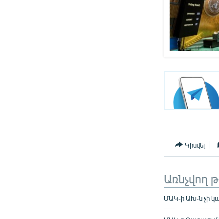
Կիսվել
Առնչվող 
ՄԱԿ-ի ԱԽ-ն չի կ