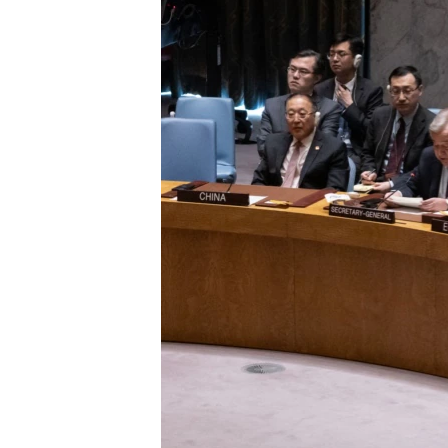
ՄԻՋԱԶԳԱՅԻՆ
ՄՇԱԿՈՒՅԹ
ՍՊՈՐՏ
ՄԵԿՆԱԲԱՆՈՒԹՅՈՒՆ
ՏՏ ԵՒ ԻՆՏԵՐՆԵՏ
ԿՈՐՈՆԱՎԻՐՈՒՍ
ԱՐԽԻՎ
ՏԵՍԱՆՅՈՒԹԵՐ
ԲԱՆԱՎԵՃ
ՁԳՏԵԼՈՎ ԼԱՎԱԳՈՒՅՆԻՆ
ՓՈԴՔԱՍԹ