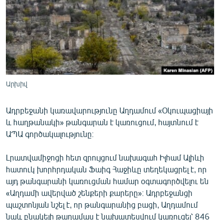
ՄԻՋԱԶԳԱՅԻՆ
ՄՇԱԿՈՒՅԹ
ՍՊՈՐՏ
ՄԵԿՆԱԲԱՆՈՒԹՅՈՒՆ
ՏՏ ԵՒ ԻՆՏԵՐՆԵՏ
Արխիվ
ԿՈՐՈՆԱՎԻՐՈՒՍ
Ադրբեջանի կառավարությունը Աղդամում «Օկուպացիայի
ԱՐԽԻՎ
և հաղթանակի» թանգարան է կառուցում, հայտնում է
ՏԵՍԱՆՅՈՒԹԵՐ
ԱՊԱ գործակալությունը։
ԲԱՆԱՎԵՃ
Լրատվամիջոցի հետ զրույցում նախագահ Իլհամ Ալիևի
ՁԳՏԵԼՈՎ ԼԱՎԱԳՈՒՅՆԻՆ
հատուկ խորհրդական Ֆաիգ Հաջիևը տեղեկացրել է, որ
այդ թանգարանի կառուցման համար օգտագործվելու են
ՓՈԴՔԱՍԹ
«Աղդամի ավերված շենքերի քարերը»։ Ադրբեջանցի
պաշտոնյան նշել է, որ թանգարանից բացի, Աղդամում
Հայերեն
նաև բնակելի թաղամաս է նախատեսվում կառուցել՝ 846