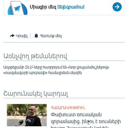
Միացիր մեզ
Տելեգրամում
Կիսվել
Հետևեք մեզ
Առնչվող թեմաներով
Ադրբեջանի ԶԼՄ-ները հաղորդում են «նոր ցուցանմուշներով»
«ռազմավարի պուրակի» համալրման մասին
Շարունակել կարդալ
ՀԱՍԱՐԱԿՈՒԹՅՈՒՆ
Փախուստ ռուսական
զորամասից. ինչու է ռուսների
հոսքը Հայաստան կրկին