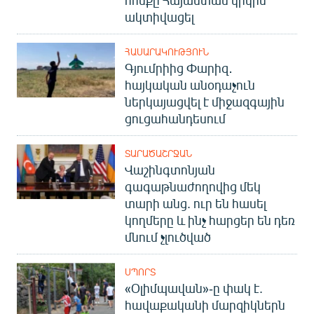
ակտիվացել
ՀԱՍԱՐԱԿՈՒԹՅՈՒՆ
Գյումրիից Փարիզ․
հայկական անօդաչուն
ներկայացվել է միջազգային
ցուցահանդեսում
ՏԱՐԱԾԱՇՐՋԱՆ
Վաշինգտոնյան
գագաթնաժողովից մեկ
տարի անց. ուր են հասել
կողմերը և ինչ հարցեր են դեռ
մնում չլուծված
ՍՊՈՐՏ
«Օլիմպավան»-ը փակ է.
հավաքականի մարզիկներն