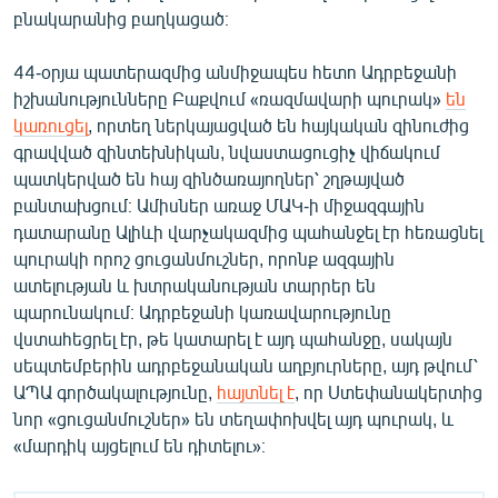
բնակարանից բաղկացած։
English
Русский
44-օրյա պատերազմից անմիջապես հետո Ադրբեջանի
իշխանությունները Բաքվում «ռազմավարի պուրակ»
են
ՀԵՏԵՎԵՔ ՄԵԶ
կառուցել
, որտեղ ներկայացված են հայկական զինուժից
գրավված զինտեխնիկան, նվաստացուցիչ վիճակում
պատկերված են հայ զինծառայողներ՝ շղթայված
բանտախցում։ Ամիսներ առաջ ՄԱԿ-ի միջազգային
դատարանը Ալիևի վարչակազմից պահանջել էր հեռացնել
պուրակի որոշ ցուցանմուշներ, որոնք ազգային
«Ազատության» բոլոր կայքերը
ատելության և խտրականության տարրեր են
պարունակում։ Ադրբեջանի կառավարությունը
վստահեցրել էր, թե կատարել է այդ պահանջը, սակայն
սեպտեմբերին ադրբեջանական աղբյուրները, այդ թվում՝
ԱՊԱ գործակալությունը,
հայտնել է
, որ Ստեփանակերտից
նոր «ցուցանմուշներ» են տեղափոխվել այդ պուրակ, և
«մարդիկ այցելում են դիտելու»։