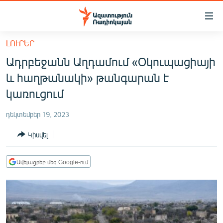
Մատչելիության
հղումներ
Անցնել
ԼՈՒՐԵՐ
հիմնական
ԱԶԱՏՈՒԹՅՈՒՆ TV
Ադրբեջանն Աղդամում «Օկուպացիայի
բովանդակությանը
ՀԱՅԱՍՏԱՆ
Անցնել
և հաղթանակի» թանգարան է
հիմնական
ՔԱՂԱՔԱԿԱՆ
կառուցում
մենյուին
ԸՆՏՐՈՒԹՅՈՒՆՆԵՐ 2026
Որոնում
դեկտեմբեր 19, 2023
ԻՐԱՎՈՒՆՔ
Կիսվել
ՀԱՍԱՐԱԿՈՒԹՅՈՒՆ
ՏՆՏԵՍՈՒԹՅՈՒՆ
Ավելացրեք մեզ Google-ում
ՂԱՐԱԲԱՂ
ՊԱՏԵՐԱԶՄԻ 6 ՇԱԲԱԹՆԵՐԸ
ՏԱՐԱԾԱՇՐՋԱՆ