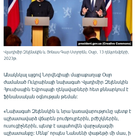
ՄԻՋԱԶԳԱՅԻՆ
ՄՇԱԿՈՒՅԹ
ՍՊՈՐՏ
ՄԵԿՆԱԲԱՆՈՒԹՅՈՒՆ
ՏՏ ԵՒ ԻՆՏԵՐՆԵՏ
Վլադիմիր Զելենսկին և Յոնաս Գար Ստյորեն, Օսլօ, 13 դեկտեմբերի,
2023թ.
ԿՈՐՈՆԱՎԻՐՈՒՍ
ԱՐԽԻՎ
Անակնկալ այցով Նորվեգիայի մայրաքաղաք Օսլո
ՏԵՍԱՆՅՈՒԹԵՐ
ժամանած Ուկրաինայի նախագահ Վլադիմիր Զելենսկին
Հյուսիսային Եվրոպայի ղեկավարների հետ քննարկում է
ԲԱՆԱՎԵՃ
ֆինանսական օգնության թեման:
ՁԳՏԵԼՈՎ ԼԱՎԱԳՈՒՅՆԻՆ
«Նախագահ Զելենսկին և նրա կառավարությունը պետք է
ՓՈԴՔԱՍԹ
աշխատավարձ վճարեն բուժքույրերին, բժիշկներին,
ուսուցիչներին, պետք է ապահովեն վարչակազմի
Հայերեն
աշխատանքը: Մենք՝ որպես Նանսենի փաթեթի մի մաս, ի