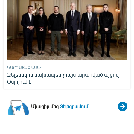
ԿԱՐԴԱՑԵՔ ՆԱԵՎ
Զելենսկին նախապես չհայտարարված այցով
Օսլոյում է
Միացիր մեզ
Տելեգրամում