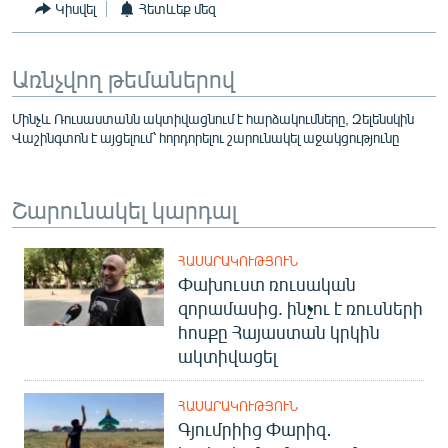
Կիսվել
Հետևեք մեզ
Առնչվող թեմաներով
Մինչև Ռուսաստանն ակտիվացնում է հարձակումները, Զելենսկին
Վաշինգտոն է այցելում՝ հորդորելու շարունակել աջակցությունը
Շարունակել կարդալ
ՀԱՍԱՐԱԿՈՒԹՅՈՒՆ
Փախուստ ռուսական
զորամասից. ինչու է ռուսների
հոսքը Հայաստան կրկին
ակտիվացել
ՀԱՍԱՐԱԿՈՒԹՅՈՒՆ
Գյումրիից Փարիզ․