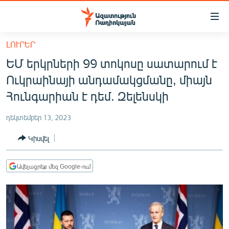
Մատչելիության
հղումներ
Անցնել
ԼՈՒՐԵՐ
հիմնական
ԱԶԱՏՈՒԹՅՈՒՆ TV
ԵՄ երկրների 99 տոկոսը սատարում է
բովանդակությանը
ՀԱՅԱՍՏԱՆ
Անցնել
Ուկրաինայի անդամակցմանը, միայն
հիմնական
ՔԱՂԱՔԱԿԱՆ
Հունգարիան է դեմ. Զելենսկի
մենյուին
ԸՆՏՐՈՒԹՅՈՒՆՆԵՐ 2026
Որոնում
դեկտեմբեր 13, 2023
ԻՐԱՎՈՒՆՔ
Կիսվել
ՀԱՍԱՐԱԿՈՒԹՅՈՒՆ
ՏՆՏԵՍՈՒԹՅՈՒՆ
Ավելացրեք մեզ Google-ում
ՂԱՐԱԲԱՂ
ՊԱՏԵՐԱԶՄԻ 6 ՇԱԲԱԹՆԵՐԸ
ՏԱՐԱԾԱՇՐՋԱՆ