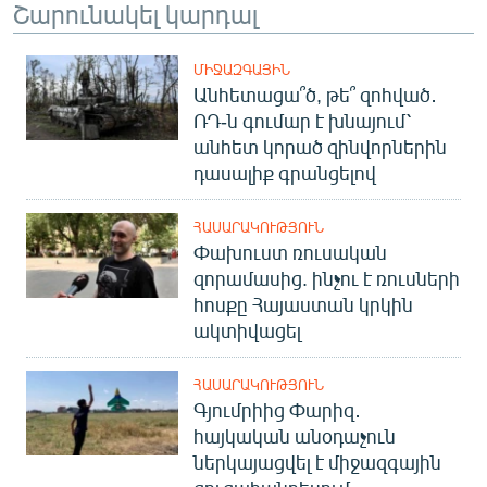
Շարունակել կարդալ
ՄԻՋԱԶԳԱՅԻՆ
Անհետացա՞ծ, թե՞ զոհված․
ՌԴ-ն գումար է խնայում՝
անհետ կորած զինվորներին
դասալիք գրանցելով
ՀԱՍԱՐԱԿՈՒԹՅՈՒՆ
Փախուստ ռուսական
զորամասից. ինչու է ռուսների
հոսքը Հայաստան կրկին
ակտիվացել
ՀԱՍԱՐԱԿՈՒԹՅՈՒՆ
Գյումրիից Փարիզ․
հայկական անօդաչուն
ներկայացվել է միջազգային