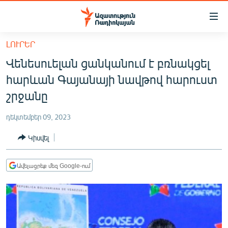
Մատչելիության
հղումներ
Անցնել
ԼՈՒՐԵՐ
հիմնական
ԱԶԱՏՈՒԹՅՈՒՆ TV
Վենեսուելան ցանկանում է բռնակցել
բովանդակությանը
ՀԱՅԱՍՏԱՆ
Անցնել
հարևան Գայանայի նավթով հարուստ
հիմնական
ՔԱՂԱՔԱԿԱՆ
շրջանը
մենյուին
ԸՆՏՐՈՒԹՅՈՒՆՆԵՐ 2026
Որոնում
դեկտեմբեր 09, 2023
ԻՐԱՎՈՒՆՔ
Կիսվել
ՀԱՍԱՐԱԿՈՒԹՅՈՒՆ
ՏՆՏԵՍՈՒԹՅՈՒՆ
Ավելացրեք մեզ Google-ում
ՂԱՐԱԲԱՂ
ՊԱՏԵՐԱԶՄԻ 6 ՇԱԲԱԹՆԵՐԸ
ՏԱՐԱԾԱՇՐՋԱՆ