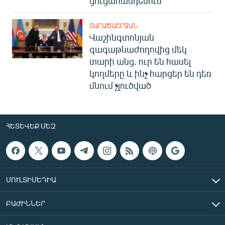
ցուցահանդեսում
ՏԱՐԱԾԱՇՐՋԱՆ
Վաշինգտոնյան
գագաթնաժողովից մեկ
տարի անց. ուր են հասել
կողմերը և ինչ հարցեր են դեռ
մնում չլուծված
ՀԵՏԵՎԵՔ ՄԵԶ
ՄՈՒԼՏԻՄԵԴԻԱ
ԲԱԺԻՆՆԵՐ