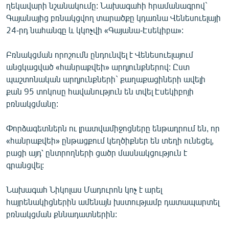
ղեկավարի նշանակումը: Նախագահի հրամանագրով`
English
Գայանայից բռնակցվող տարածքը կդառնա Վենեսուելայի
Русский
24-րդ նահանգը և կկոչվի «Գայանա-Էսեկիբա»:
Բռնակցման որոշումն ընդունվել է Վենեսուելայում
ՀԵՏԵՎԵՔ ՄԵԶ
անցկացված «հանրաքվեի» արդյունքներով: Ըստ
պաշտոնական արդյունքների` քաղաքացիների ավելի
քան 95 տոկոսը հավանություն են տվել Էսեկիբոյի
բռնակցմանը:
«Ազատության» բոլոր կայքերը
Փորձագետներն ու լրատվամիջոցները ենթադրում են, որ
«հանրաքվեի» ընթացքում կեղծիքներ են տեղի ունեցել,
բացի այդ՝ ընտրողների ցածր մասնակցություն է
գրանցվել:
Նախագահ Նիկոլաս Մադուրոն կոչ է արել
հայրենակիցներին ամենայն խստությամբ դատապարտել
բռնակցման քննադատներին: