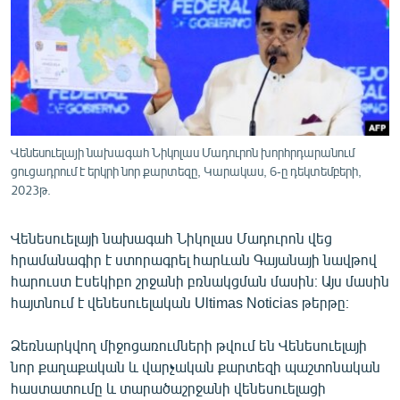
ՄԻՋԱԶԳԱՅԻՆ
ՄՇԱԿՈՒՅԹ
ՍՊՈՐՏ
ՄԵԿՆԱԲԱՆՈՒԹՅՈՒՆ
ՏՏ ԵՒ ԻՆՏԵՐՆԵՏ
Վենեսուելայի նախագահ Նիկոլաս Մադուրոն խորհրդարանում
ցուցադրում է երկրի նոր քարտեզը, Կարակաս, 6-ը դեկտեմբերի,
ԿՈՐՈՆԱՎԻՐՈՒՍ
2023թ.
ԱՐԽԻՎ
Վենեսուելայի նախագահ Նիկոլաս Մադուրոն վեց
ՏԵՍԱՆՅՈՒԹԵՐ
հրամանագիր է ստորագրել հարևան Գայանայի նավթով
ԲԱՆԱՎԵՃ
հարուստ Էսեկիբո շրջանի բռնակցման մասին։ Այս մասին
հայտնում է վենեսուելական Ultimas Noticias թերթը։
ՁԳՏԵԼՈՎ ԼԱՎԱԳՈՒՅՆԻՆ
ՓՈԴՔԱՍԹ
Ձեռնարկվող միջոցառումների թվում են Վենեսուելայի
նոր քաղաքական և վարչական քարտեզի պաշտոնական
Հայերեն
հաստատումը և տարածաշրջանի վենեսուելացի