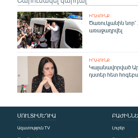
ԻՐԱՎՈՒՆՔ
Ծառուկյանին նոր՝
առաջադրվել
ԻՐԱՎՈՒՆՔ
Կալանավորված Ար
դստեր հետ հոգեբ
ՄՈՒԼՏԻՄԵԴԻԱ
ԲԱԺԻՆՆԵ
Ազատություն TV
Լուրեր