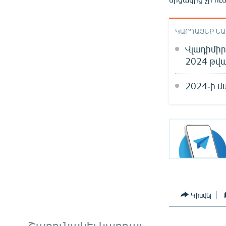
ԿԱՐԴԱՑԵՔ Ն
Վլադիմի
2024 թվ
2024-ի 
Կիսվել
Շարունակել կարդալ