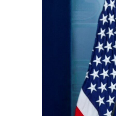
ՄԻՋԱԶԳԱՅԻՆ
ՄՇԱԿՈՒՅԹ
ՍՊՈՐՏ
ՄԵԿՆԱԲԱՆՈՒԹՅՈՒՆ
ՏՏ ԵՒ ԻՆՏԵՐՆԵՏ
ԿՈՐՈՆԱՎԻՐՈՒՍ
ԱՐԽԻՎ
ՏԵՍԱՆՅՈՒԹԵՐ
ԲԱՆԱՎԵՃ
ՁԳՏԵԼՈՎ ԼԱՎԱԳՈՒՅՆԻՆ
ՓՈԴՔԱՍԹ