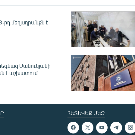
 3-րդ մեղադրանքն է
եգնազ Մանուկյանի
ան է աշխատում
Ր
ՀԵՏԵՎԵՔ ՄԵԶ