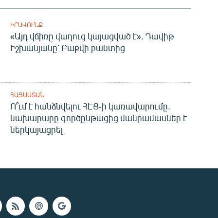
ԻՐԱՎՈՒՆՔ
«Այդ վճիռը վաղուց կայացված է». Դավիթ
Իշխանյանը՝ Բաքվի բանտից
ՀԱՅԱՍՏԱՆ
Ո՞ւմ է հանձնվելու ՀԷՑ-ի կառավարումը.
նախարարը գործընթացից մանրամասներ է
ներկայացրել