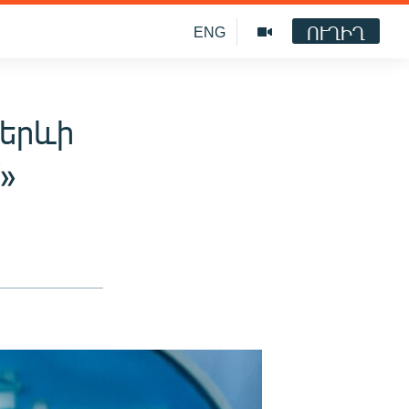
ՈՒՂԻՂ
ENG
 երևի
»