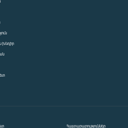
ն
ն
յուն
 խնդիր
ան
նետ
ետ
Հայտարարություններ