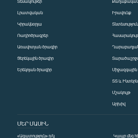
Տեսանյութեր
Քաղաքակա
Լրատվական
Իրավունք
Կիրակնօրյա
Տնտեսությու
Ռադիոծրագրեր
Հասարակութ
Առավոտյան ծրագիր
Ղարաբաղյան
Ցերեկային ծրագիր
Տարածաշրջ
Հայերեն
Երեկոյան ծրագիր
Միջազգային
English
ՏՏ և Ինտեր
Русский
Մշակույթ
ՀԵՏԵՎԵՔ ՄԵԶ
Արխիվ
ՄԵՐ ՄԱՍԻՆ
«Ազատություն» ռ/կ
Կապը մեզ հ