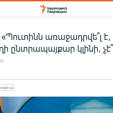
 «Պուտինն առաջադրվե՞լ է,
ի ընտրապայքար կլինի, չէ՞
23
oogle-ում