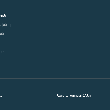
ն
յուն
 խնդիր
ան
նետ
ետ
Հայտարարություններ