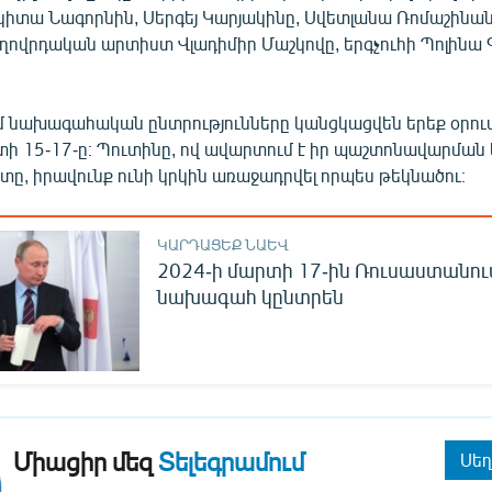
կիտա Նագորնին, Սերգեյ Կարյակինը, Սվետլանա Ռոմաշինա
ողովրդական արտիստ Վլադիմիր Մաշկովը, երգչուհի Պոլինա
 նախագահական ընտրությունները կանցկացվեն երեք օրում
ի 15-17-ը։ Պուտինը, ով ավարտում է իր պաշտոնավարման 
տը, իրավունք ունի կրկին առաջադրվել որպես թեկնածու։
ԿԱՐԴԱՑԵՔ ՆԱԵՎ
2024-ի մարտի 17-ին Ռուսաստանու
նախագահ կընտրեն
Միացիր մեզ
Տելեգրամում
Սեղ