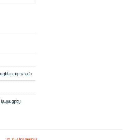
նելու որոշումը
 կայացրել»
ՏՆՏԵՍՈՒԹՅՈՒՆ