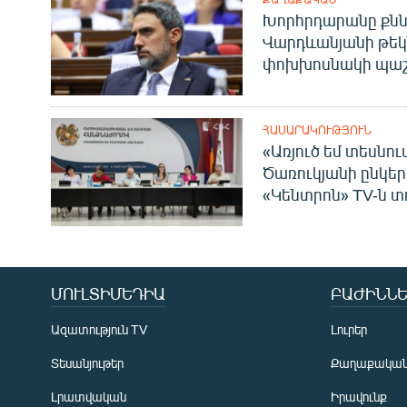
Խորհրդարանը քնն
Վարդևանյանի թեկ
փոխխոսնակի պաշ
ՀԱՍԱՐԱԿՈՒԹՅՈՒՆ
«Առյուծ եմ տեսնու
Ծառուկյանի ընկեր
«Կենտրոն» TV-ն տ
ՄՈՒԼՏԻՄԵԴԻԱ
ԲԱԺԻՆՆԵ
Ազատություն TV
Լուրեր
Տեսանյութեր
Քաղաքակա
Լրատվական
Իրավունք