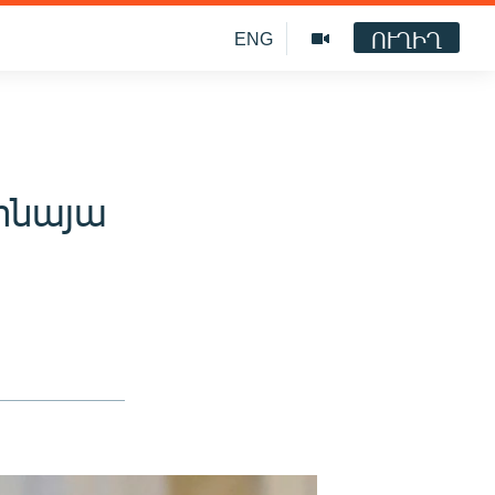
ՈՒՂԻՂ
ENG
դինայա