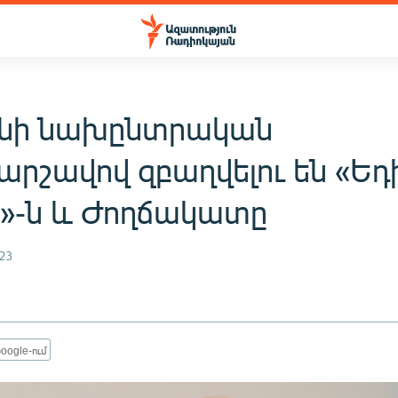
նի նախընտրական
արշավով զբաղվելու են «Ե
»-ն և Ժողճակատը
23
oogle-ում