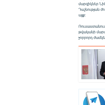
մարզիկներ Նի
Դաշնության ժ
այլք։
Ռուսաստանում
թվականի մարտ
չորրորդ ժամկե