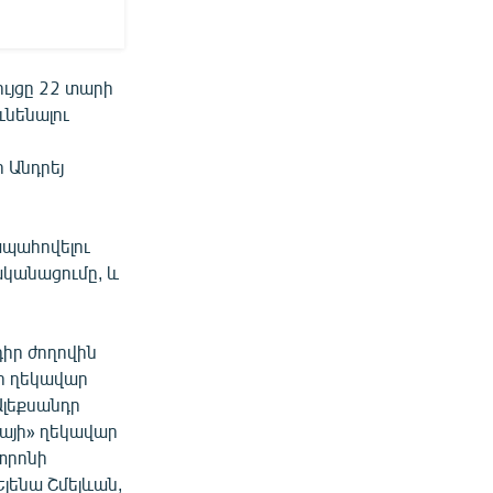
ույցը 22 տարի
ւնենալու
 Անդրեյ
ապահովելու
կանացումը, և
իր ժողովին
ի ղեկավար
Ալեքսանդր
այի» ղեկավար
տրոնի
լենա Շմելևան,