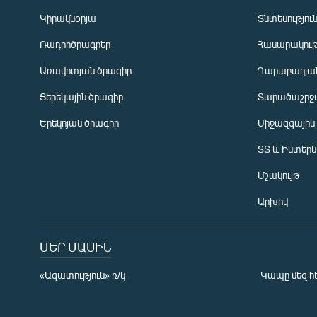
Կիրակնօրյա
Տնտեսությու
Ռադիոծրագրեր
Հասարակութ
Առավոտյան ծրագիր
Ղարաբաղյան
Ցերեկային ծրագիր
Տարածաշրջ
Հայերեն
Երեկոյան ծրագիր
Միջազգային
English
ՏՏ և Ինտեր
Русский
Մշակույթ
ՀԵՏԵՎԵՔ ՄԵԶ
Արխիվ
ՄԵՐ ՄԱՍԻՆ
«Ազատություն» ռ/կ
Կապը մեզ հ
«Ազատության» բոլոր կայքերը