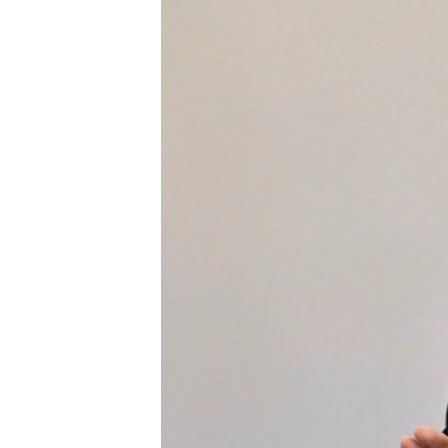
ՄԻՋԱԶԳԱՅԻՆ
ՄՇԱԿՈՒՅԹ
ՍՊՈՐՏ
ՄԵԿՆԱԲԱՆՈՒԹՅՈՒՆ
ՏՏ ԵՒ ԻՆՏԵՐՆԵՏ
ԿՈՐՈՆԱՎԻՐՈՒՍ
ԱՐԽԻՎ
ՏԵՍԱՆՅՈՒԹԵՐ
ԲԱՆԱՎԵՃ
ՁԳՏԵԼՈՎ ԼԱՎԱԳՈՒՅՆԻՆ
ՓՈԴՔԱՍԹ