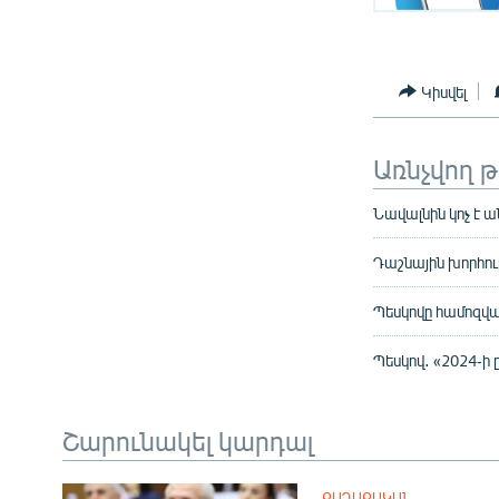
Կիսվել
Առնչվող 
Նավալնին կոչ է 
Դաշնային խորհու
Պեսկովը համոզվա
Պեսկով․ «2024-ի 
Շարունակել կարդալ
ՔԱՂԱՔԱԿԱՆ