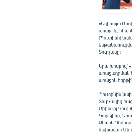
«Եդինայա Ռոսի
առաջ, և, իհար
[Պուտինի] նա
ենթակառուցված
Տուրչակը:
Նրա խոսքով՝ 
առաջադրման 
առաջին հերթի
Պուտինին նախ
Տուրչակից բա
Միխայիլ Կուզն
Կարելինը, Ար
Անտոն Դեմիդո
նախագահ Միխա