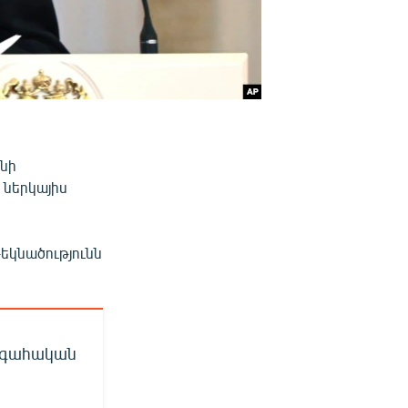
անի
 ներկայիս
թեկնածությունն
ագահական