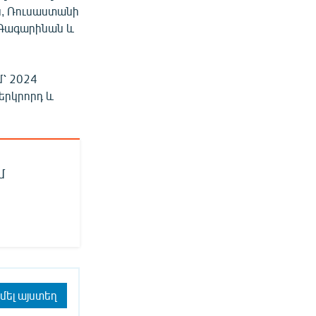
ն, Ռուսաստանի
 Գագարինան և
՝ 2024
երկրորդ և
մ
մել այստեղ