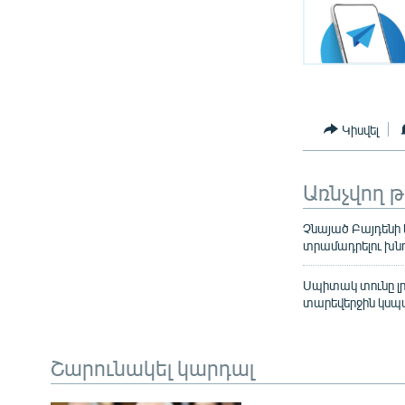
Կիսվել
Առնչվող 
Չնայած Բայդենի 
տրամադրելու խն
Սպիտակ տունը լրա
տարեվերջին կսպ
Շարունակել կարդալ