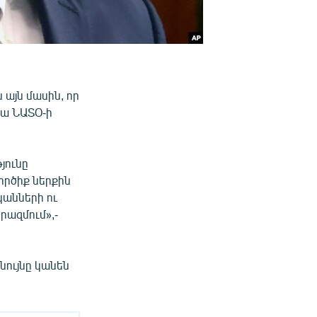
այն մասին, որ
նա ՆԱՏՕ-ի
յունը
ործիք ներքին
կանների ու
րազմում»,-
նույնը կանեն