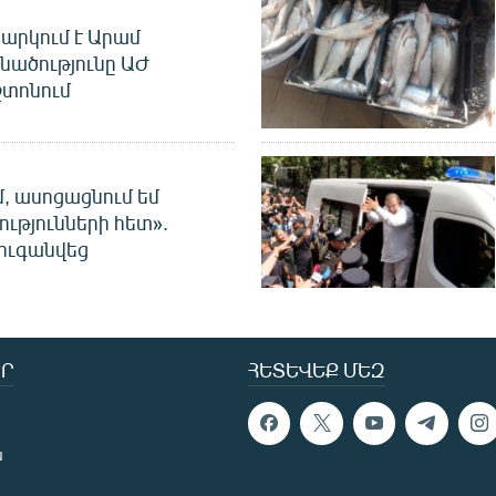
արկում է Արամ
նածությունը ԱԺ
տոնում
մ, ասոցացնում եմ
ությունների հետ».
ուգանվեց
Ր
ՀԵՏԵՎԵՔ ՄԵԶ
ն