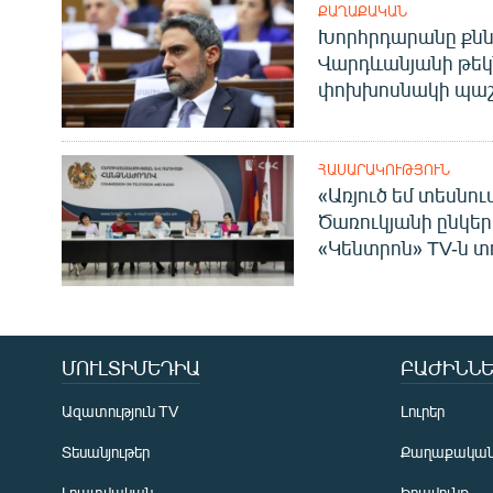
ՔԱՂԱՔԱԿԱՆ
Խորհրդարանը քնն
Վարդևանյանի թեկ
փոխխոսնակի պաշ
ՀԱՍԱՐԱԿՈՒԹՅՈՒՆ
«Առյուծ եմ տեսնու
Ծառուկյանի ընկեր
«Կենտրոն» TV-ն տ
ՄՈՒԼՏԻՄԵԴԻԱ
ԲԱԺԻՆՆԵ
Ազատություն TV
Լուրեր
Տեսանյութեր
Քաղաքակա
Լրատվական
Իրավունք