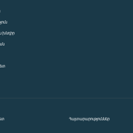
ն
յուն
 խնդիր
ան
նետ
ետ
Հայտարարություններ