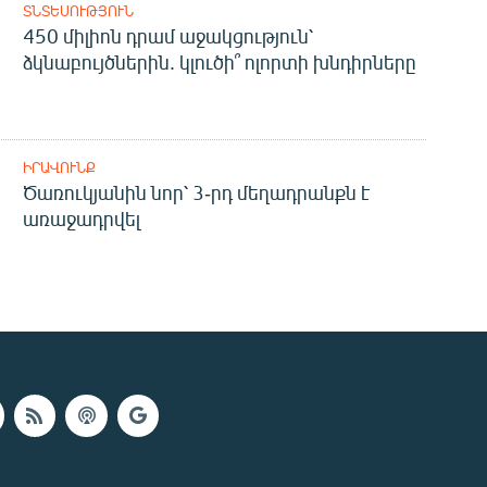
ՏՆՏԵՍՈՒԹՅՈՒՆ
450 միլիոն դրամ աջակցություն՝
ձկնաբույծներին. կլուծի՞ ոլորտի խնդիրները
ԻՐԱՎՈՒՆՔ
Ծառուկյանին նոր՝ 3-րդ մեղադրանքն է
առաջադրվել