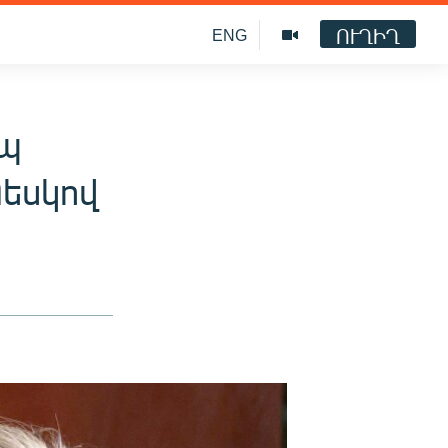
ՈՒՂԻՂ
ENG
րպ
Պեսկով