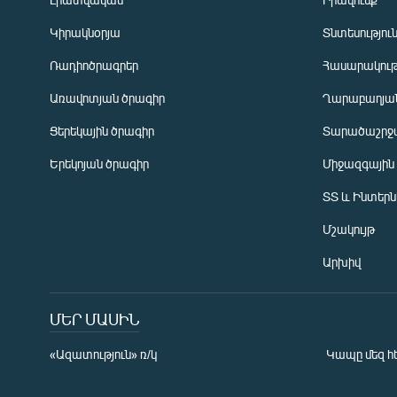
Կիրակնօրյա
Տնտեսությու
Ռադիոծրագրեր
Հասարակութ
Առավոտյան ծրագիր
Ղարաբաղյան
Ցերեկային ծրագիր
Տարածաշրջ
Հայերեն
Երեկոյան ծրագիր
Միջազգային
English
ՏՏ և Ինտեր
Русский
Մշակույթ
ՀԵՏԵՎԵՔ ՄԵԶ
Արխիվ
ՄԵՐ ՄԱՍԻՆ
«Ազատություն» ռ/կ
Կապը մեզ հ
«Ազատության» բոլոր կայքերը