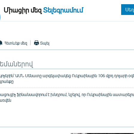
Միացիր մեզ
Տելեգրամում
Սեղ
Հետևեք մեզ
Տպել
թեմաներով
կոչերին՝ ԱՄՆ Սենատը արգելափակեց Ուկրաինային 106 մլրդ դոլարի օգն
դրանքը
ցուցիչ ֆինանսավորում է խնդրում, նշելով, որ Ուկրաինային սատարելու
առվեն