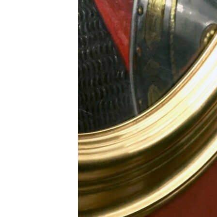
ՄԻՋԱԶԳԱՅԻՆ
ՄՇԱԿՈՒՅԹ
ՍՊՈՐՏ
ՄԵԿՆԱԲԱՆՈՒԹՅՈՒՆ
ՏՏ ԵՒ ԻՆՏԵՐՆԵՏ
ԿՈՐՈՆԱՎԻՐՈՒՍ
ԱՐԽԻՎ
ՏԵՍԱՆՅՈՒԹԵՐ
ԲԱՆԱՎԵՃ
ՁԳՏԵԼՈՎ ԼԱՎԱԳՈՒՅՆԻՆ
ՓՈԴՔԱՍԹ