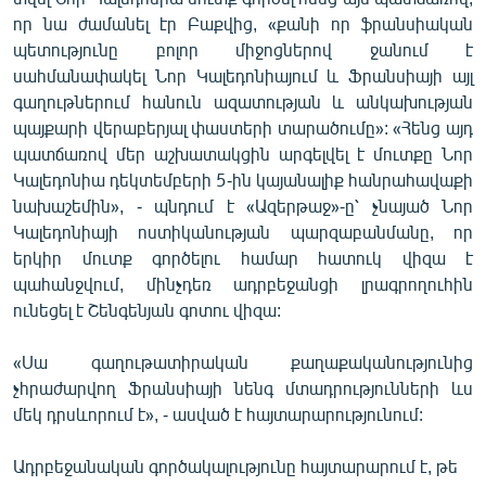
English
որ նա ժամանել էր Բաքվից, «քանի որ ֆրանսիական
պետությունը բոլոր միջոցներով ջանում է
Русский
սահմանափակել Նոր Կալեդոնիայում և Ֆրանսիայի այլ
գաղութներում հանուն ազատության և անկախության
ՀԵՏԵՎԵՔ ՄԵԶ
պայքարի վերաբերյալ փաստերի տարածումը»: «Հենց այդ
պատճառով մեր աշխատակցին արգելվել է մուտքը Նոր
Կալեդոնիա դեկտեմբերի 5-ին կայանալիք հանրահավաքի
նախաշեմին», - պնդում է «Ազերթաջ»-ը՝ չնայած Նոր
Կալեդոնիայի ոստիկանության պարզաբանմանը, որ
երկիր մուտք գործելու համար հատուկ վիզա է
«Ազատության» բոլոր կայքերը
պահանջվում, մինչդեռ ադրբեջանցի լրագրողուհին
ունեցել է Շենգենյան գոտու վիզա:
«Սա գաղութատիրական քաղաքականությունից
չհրաժարվող Ֆրանսիայի նենգ մտադրությունների ևս
մեկ դրսևորում է», - ասված է հայտարարությունում:
Ադրբեջանական գործակալությունը հայտարարում է, թե