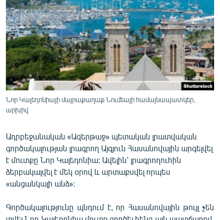
ՄԻՋԱԶԳԱՅԻՆ
ՄՇԱԿՈՒՅԹ
ՍՊՈՐՏ
ՄԵԿՆԱԲԱՆՈՒԹՅՈՒՆ
ՏՏ ԵՒ ԻՆՏԵՐՆԵՏ
ԿՈՐՈՆԱՎԻՐՈՒՍ
Նոր Կալեդոնիայի մայրաքաղաք Նումեայի համայնապատկեր,
արխիվ
ԱՐԽԻՎ
ՏԵՍԱՆՅՈՒԹԵՐ
Ադրբեջանական «Ազերթաջ» պետական լրատվական
գործակալության լրագրող Այգյուն Հասանովային արգելվել
ԲԱՆԱՎԵՃ
է մուտքը Նոր Կալեդոնիա: Ավելին՝ լրագրողուհին
ՁԳՏԵԼՈՎ ԼԱՎԱԳՈՒՅՆԻՆ
ձերբակալվել է մեկ օրով և արտաքսվել որպես
«անցանկալի անձ»:
ՓՈԴՔԱՍԹ
Գործակալությունը պնդում է, որ Հասանովային թույլ չեն
Հայերեն
տվել Նոր Կալեդոնիա մուտք գործել հենց այն պատճառով,