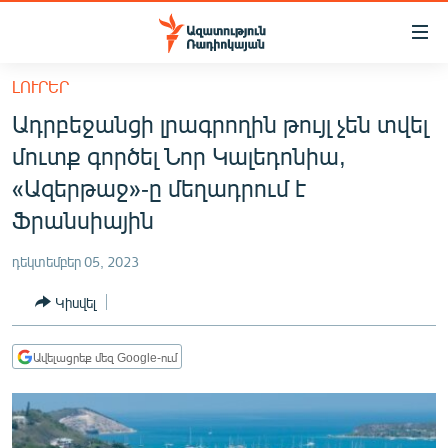
Մատչելիության
հղումներ
Անցնել
ԼՈՒՐԵՐ
հիմնական
ԱԶԱՏՈՒԹՅՈՒՆ TV
Ադրբեջանցի լրագրողին թույլ չեն տվել
բովանդակությանը
ՀԱՅԱՍՏԱՆ
Անցնել
մուտք գործել Նոր Կալեդոնիա,
հիմնական
ՔԱՂԱՔԱԿԱՆ
«Ազերթաջ»-ը մեղադրում է
մենյուին
ԸՆՏՐՈՒԹՅՈՒՆՆԵՐ 2026
Ֆրանսիային
Որոնում
ԻՐԱՎՈՒՆՔ
դեկտեմբեր 05, 2023
ՀԱՍԱՐԱԿՈՒԹՅՈՒՆ
Կիսվել
ՏՆՏԵՍՈՒԹՅՈՒՆ
ՂԱՐԱԲԱՂ
Ավելացրեք մեզ Google-ում
ՊԱՏԵՐԱԶՄԻ 6 ՇԱԲԱԹՆԵՐԸ
ՏԱՐԱԾԱՇՐՋԱՆ