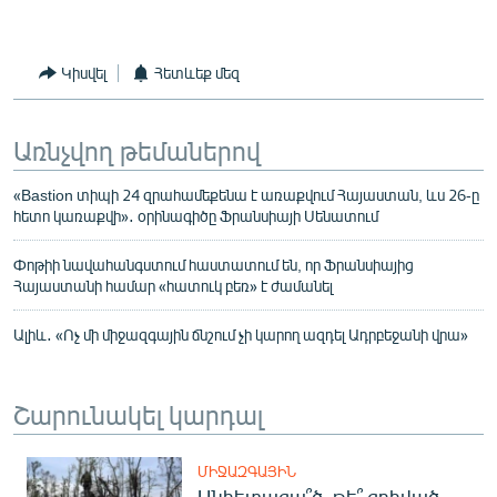
Կիսվել
Հետևեք մեզ
Առնչվող թեմաներով
«Bastion տիպի 24 զրահամեքենա է առաքվում Հայաստան, ևս 26-ը
հետո կառաքվի»․ օրինագիծը Ֆրանսիայի Սենատում
Փոթիի նավահանգստում հաստատում են, որ Ֆրանսիայից
Հայաստանի համար «հատուկ բեռ» է ժամանել
Ալիև․ «Ոչ մի միջազգային ճնշում չի կարող ազդել Ադրբեջանի վրա»
Շարունակել կարդալ
ՄԻՋԱԶԳԱՅԻՆ
Անհետացա՞ծ, թե՞ զոհված․