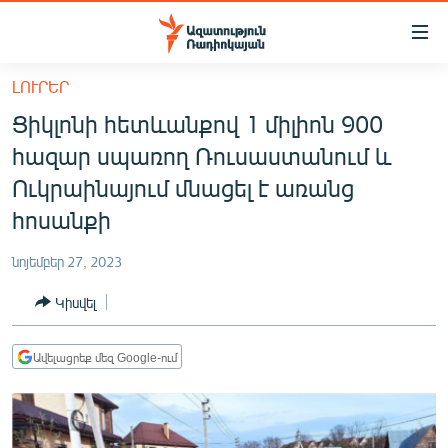
Մատչելիության
հղումներ
Անցնել
ԼՈՒՐԵՐ
հիմնական
ԱԶԱՏՈՒԹՅՈՒՆ TV
Ցիկլոնի հետևանքով 1 միլիոն 900
բովանդակությանը
ՀԱՅԱՍՏԱՆ
Անցնել
հազար սպառող Ռուսաստանում և
հիմնական
ՔԱՂԱՔԱԿԱՆ
Ուկրաինայում մնացել է առանց
մենյուին
ԸՆՏՐՈՒԹՅՈՒՆՆԵՐ 2026
հոսանքի
Որոնում
ԻՐԱՎՈՒՆՔ
նոյեմբեր 27, 2023
ՀԱՍԱՐԱԿՈՒԹՅՈՒՆ
Կիսվել
ՏՆՏԵՍՈՒԹՅՈՒՆ
ՂԱՐԱԲԱՂ
Ավելացրեք մեզ Google-ում
ՊԱՏԵՐԱԶՄԻ 6 ՇԱԲԱԹՆԵՐԸ
ՏԱՐԱԾԱՇՐՋԱՆ