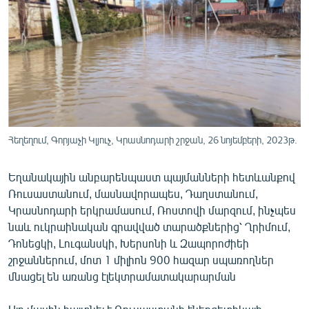
ՄԻՋԱԶԳԱՅԻՆ
ՄՇԱԿՈՒՅԹ
ՍՊՈՐՏ
ՄԵԿՆԱԲԱՆՈՒԹՅՈՒՆ
ՏՏ ԵՒ ԻՆՏԵՐՆԵՏ
ԿՈՐՈՆԱՎԻՐՈՒՍ
Հեղեղում, Գորյաչի Կլյուչ, Կրասնոդարի շրջան, 26 նոյեմբերի, 2023թ.
ԱՐԽԻՎ
Եղանակային անբարենպաստ պայմանների հետևանքով
ՏԵՍԱՆՅՈՒԹԵՐ
Ռուսաստանում, մասնավորապես, Դաղստանում,
Կրասնոդարի երկրամասում, Ռոստովի մարզում, ինչպես
ԲԱՆԱՎԵՃ
նաև ուկրաինական գրավված տարածքներից՝ Ղրիմում,
ՁԳՏԵԼՈՎ ԼԱՎԱԳՈՒՅՆԻՆ
Դոնեցկի, Լուգանսկի, Խերսոնի և Զապորոժիեի
շրջաններում, մոտ 1 միլիոն 900 հազար սպառողներ
ՓՈԴՔԱՍԹ
մնացել են առանց էլեկտրամատակարարման
Հայերեն