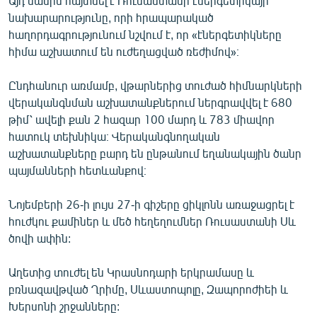
Այդ մասին հայտնել է Ռուսաստանի էներգետիկայի
English
նախարարությունը, որի հրապարակած
հաղորդագրությունում նշվում է, որ «էներգետիկները
Русский
հիմա աշխատում են ուժեղացված ռեժիմով»։
ՀԵՏԵՎԵՔ ՄԵԶ
Ընդհանուր առմամբ, վթարներից տուժած հիմնարկների
վերականգնման աշխատանքներում ներգրավվել է 680
թիմ՝ ավելի քան 2 հազար 100 մարդ և 783 միավոր
հատուկ տեխնիկա։ Վերականգնողական
աշխատանքները բարդ են ընթանում եղանակային ծանր
պայմանների հետևանքով։
«Ազատության» բոլոր կայքերը
Նոյեմբերի 26-ի լույս 27-ի գիշերը ցիկլոնն առաջացրել է
հուժկու քամիներ և մեծ հեղեղումներ Ռուսաստանի Սև
ծովի ափին:
Աղետից տուժել են Կրասնոդարի երկրամասը և
բռնազավթված Ղրիմը, Սևաստոպոլը, Զապորոժիեի և
Խերսոնի շրջանները: