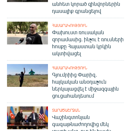
անհետ կորած զինվորներին
դասալիք գրանցելով
ՀԱՍԱՐԱԿՈՒԹՅՈՒՆ
Փախուստ ռուսական
զորամասից. ինչու է ռուսների
հոսքը Հայաստան կրկին
ակտիվացել
ՀԱՍԱՐԱԿՈՒԹՅՈՒՆ
Գյումրիից Փարիզ․
հայկական անօդաչուն
ներկայացվել է միջազգային
ցուցահանդեսում
ՏԱՐԱԾԱՇՐՋԱՆ
Վաշինգտոնյան
գագաթնաժողովից մեկ
տարի անց. ուր են հասել