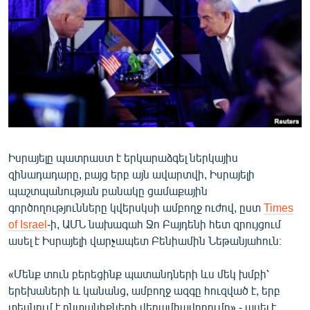
ՄԻՋԱԶԳԱՅԻՆ
ՄՇԱԿՈՒՅԹ
ՍՊՈՐՏ
ՄԵԿՆԱԲԱՆՈՒԹՅՈՒՆ
ՏՏ ԵՒ ԻՆՏԵՐՆԵՏ
ԿՈՐՈՆԱՎԻՐՈՒՍ
Իսրայելը պատրաստ է երկարաձգել ներկայիս
ԱՐԽԻՎ
զինադադարը, բայց երբ այն ավարտվի, Իսրայելի
ՏԵՍԱՆՅՈՒԹԵՐ
պաշտպանության բանակը ցամաքային
գործողությունները կվերսկսի ամբողջ ուժով, ըստ
Times
ԲԱՆԱՎԵՃ
of Israel
-ի, ԱՄՆ նախագահ Ջո Բայդենի հետ զրույցում
ՁԳՏԵԼՈՎ ԼԱՎԱԳՈՒՅՆԻՆ
ասել է Իսրայելի վարչապետ Բենիամին Նեթանյահուն։
ՓՈԴՔԱՍԹ
«Մենք տուն բերեցինք պատանդների ևս մեկ խմբի՝
երեխաների և կանանց, ամբողջ ազգը հուզված է, երբ
Հայերեն
տեսնում է ընտանիքների վերամիավորումը»,- ասել է