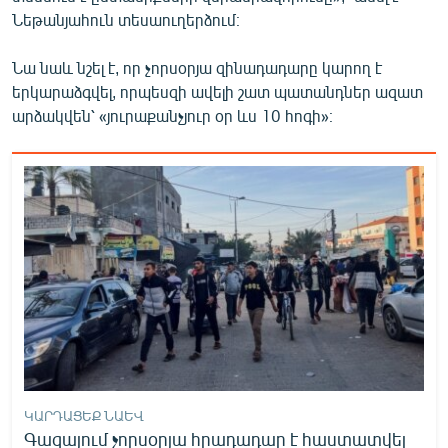
English
Նեթանյահուն տեսաուղերձում։
Русский
Նա նաև նշել է, որ չորսօրյա զինադադարը կարող է
երկարաձգվել, որպեսզի ավելի շատ պատանդներ ազատ
ՀԵՏԵՎԵՔ ՄԵԶ
արձակվեն՝ «յուրաքանչյուր օր ևս 10 հոգի»։
«Ազատության» բոլոր կայքերը
ԿԱՐԴԱՑԵՔ ՆԱԵՎ
Գազայում չորսօրյա հրադադար է հաստատվել