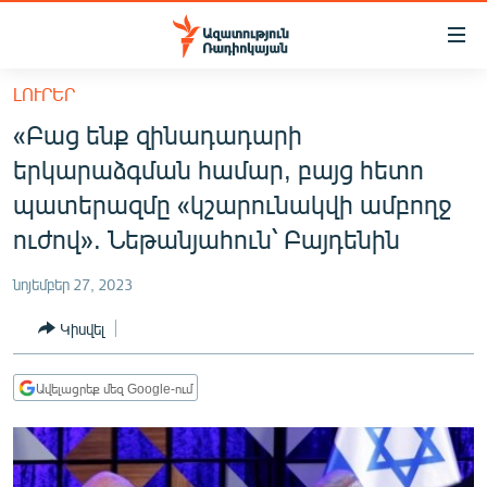
Մատչելիության
հղումներ
Անցնել
ԼՈՒՐԵՐ
հիմնական
ԱԶԱՏՈՒԹՅՈՒՆ TV
«Բաց ենք զինադադարի
բովանդակությանը
ՀԱՅԱՍՏԱՆ
Անցնել
երկարաձգման համար, բայց հետո
հիմնական
ՔԱՂԱՔԱԿԱՆ
պատերազմը «կշարունակվի ամբողջ
մենյուին
ԸՆՏՐՈՒԹՅՈՒՆՆԵՐ 2026
ուժով». Նեթանյահուն՝ Բայդենին
Որոնում
ԻՐԱՎՈՒՆՔ
նոյեմբեր 27, 2023
ՀԱՍԱՐԱԿՈՒԹՅՈՒՆ
Կիսվել
ՏՆՏԵՍՈՒԹՅՈՒՆ
ՂԱՐԱԲԱՂ
Ավելացրեք մեզ Google-ում
ՊԱՏԵՐԱԶՄԻ 6 ՇԱԲԱԹՆԵՐԸ
ՏԱՐԱԾԱՇՐՋԱՆ