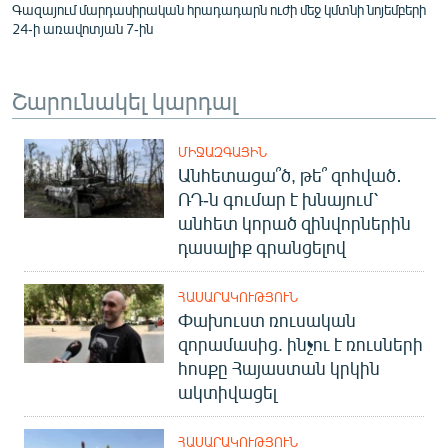
Գազայում մարդասիրական հրադադարն ուժի մեջ կմտնի նոյեմբերի
24-ի առավոտյան 7-ին
Շարունակել կարդալ
ՄԻՋԱԶԳԱՅԻՆ
Անհետացա՞ծ, թե՞ զոհված․
ՌԴ-ն գումար է խնայում՝
անհետ կորած զինվորներին
դասալիք գրանցելով
ՀԱՍԱՐԱԿՈՒԹՅՈՒՆ
Փախուստ ռուսական
զորամասից. ինչու է ռուսների
հոսքը Հայաստան կրկին
ակտիվացել
ՀԱՍԱՐԱԿՈՒԹՅՈՒՆ