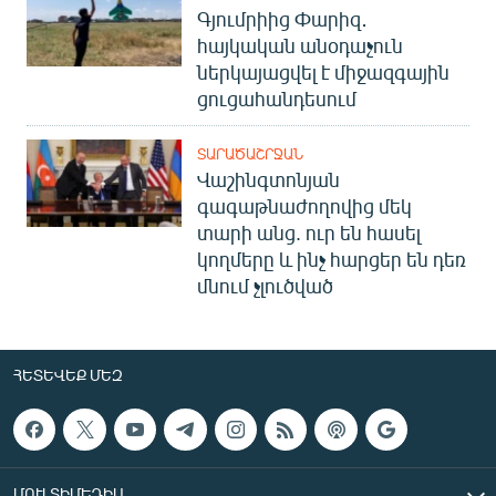
Գյումրիից Փարիզ․
հայկական անօդաչուն
ներկայացվել է միջազգային
ցուցահանդեսում
ՏԱՐԱԾԱՇՐՋԱՆ
Վաշինգտոնյան
գագաթնաժողովից մեկ
տարի անց. ուր են հասել
կողմերը և ինչ հարցեր են դեռ
մնում չլուծված
ՀԵՏԵՎԵՔ ՄԵԶ
ՄՈՒԼՏԻՄԵԴԻԱ