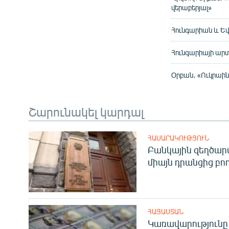
վերաբերյալ»
Հունգարիան և Եվ
Հունգարիայի արտ
Օրբան․ «Ուկրաի
Շարունակել կարդալ
ՀԱՍԱՐԱԿՈՒԹՅՈՒՆ
Բանկային զեղծարա
միայն դրանցից բող
ՀԱՅԱՍՏԱՆ
Կառավարությունը 