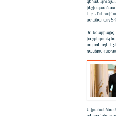
գերակայությա
ինչի պատճառով
է, թե Ուկրաին
ստանալ այդ ֆ
Հունգարիայից 
խոչընդոտել ն
սպառնացել է չ
դասելով «աշխ
Եվրահանձնաժո
անդամակցությա