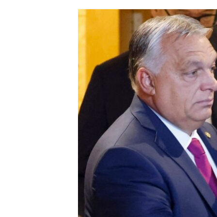
ՄԻՋԱԶԳԱՅԻՆ
ՄՇԱԿՈՒՅԹ
ՍՊՈՐՏ
ՄԵԿՆԱԲԱՆՈՒԹՅՈՒՆ
ՏՏ ԵՒ ԻՆՏԵՐՆԵՏ
ԿՈՐՈՆԱՎԻՐՈՒՍ
ԱՐԽԻՎ
ՏԵՍԱՆՅՈՒԹԵՐ
ԲԱՆԱՎԵՃ
ՁԳՏԵԼՈՎ ԼԱՎԱԳՈՒՅՆԻՆ
ՓՈԴՔԱՍԹ