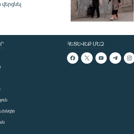
 վերցնել
Ր
ՀԵՏԵՎԵՔ ՄԵԶ
ն
ն
յուն
 խնդիր
ան