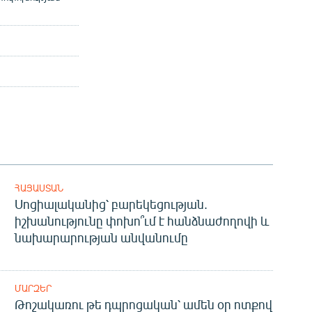
ՀԱՅԱՍՏԱՆ
Սոցիալականից՝ բարեկեցության.
իշխանությունը փոխո՞ւմ է հանձնաժողովի և
նախարարության անվանումը
ՄԱՐԶԵՐ
Թոշակառու թե դպրոցական՝ ամեն օր ոտքով