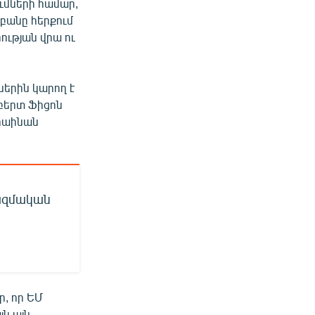
ւմների համար,
րբանը հերքում
ության վրա ու
ներին կարող է
ոբերտ Ֆիցոն
կրաինան
ռազմական
, որ ԵՄ
յն այն