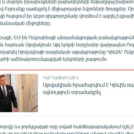
ն և մարդու իրավունքների չափանիշների ենթադրյալ խախտո
 Բրյուսելը սառեցրել է միլիարդավոր եվրոների ծրագրեր։ Օ
այի հարցում իր կոշտ դիրքորոշմամբ փորձում է ազդել Եվրամի
ինանսական միջոցները։
բացի, ԵՄ-ին Ուկրաինայի անդամակցության բանակցություն
աև հարևան Սլովակիան: Այդ երկրի նորընտիր վարչապետ Ռ
եղարկել Սլովակիայի ռազմական աջակցությունը Կիևին՝ Ու
արհի ամենակոռումպացված երկրների շարքում»:
ԿԱՐԴԱՑԵՔ ՆԱԵՎ
Սլովակիան հրաժարվում է Կիևին 
օգնություն տրամադրել
ղովը ևս չորեքշաբթի օրը տված հանձնարարականում նշել էր
ն շուրջ Կիևի հետ բանակցությունները պետք է սկսվեն միա