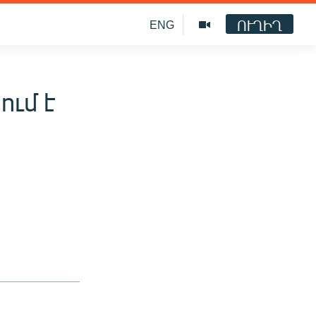
ՈՒՂԻՂ
ENG
ւմ է