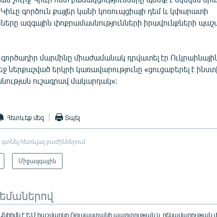
Կիևը գործուն քայլեր կանի կոռուպցիայի դեմ և կփարատի
նները ազգային փոքրամասնությունների իրավունքների պա
 գործադիր մարմինը միաժամանակ դրվատել էր Ուկրաինային
ջ ներքաշված երկրի կառավարությունը «ցուցաբերել է ինստ
անության ուշագրավ մակարդակ»:
Հետևեք մեզ
Տպել
 գտնել հետևյալ բաժիններում
Միջազգային
թեմաներով
«Անհիմն է ԵՄ հաշվարկը Ռուսաստանի պարտության և ղեկավարության