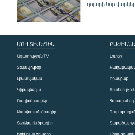
դոլարի նոր վարկեր
ՄՈՒԼՏԻՄԵԴԻԱ
ԲԱԺԻՆՆԵ
Ազատություն TV
Լուրեր
Տեսանյութեր
Քաղաքակա
Լրատվական
Իրավունք
Կիրակնօրյա
Տնտեսությու
Ռադիոծրագրեր
Հասարակութ
Առավոտյան ծրագիր
Ղարաբաղյան
Ցերեկային ծրագիր
Տարածաշրջ
Հայերեն
Երեկոյան ծրագիր
Միջազգային