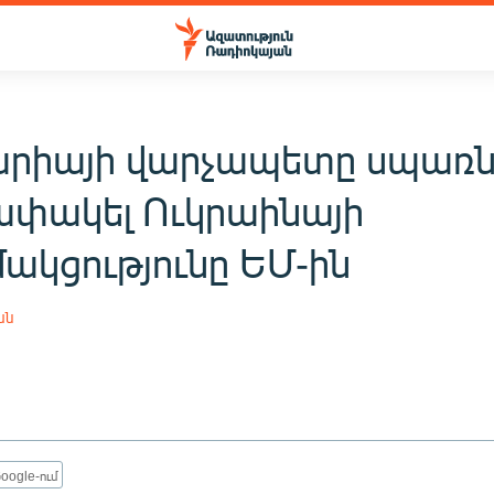
արիայի վարչապետը սպառնո
ափակել Ուկրաինայի
ակցությունը ԵՄ-ին
ան
oogle-ում