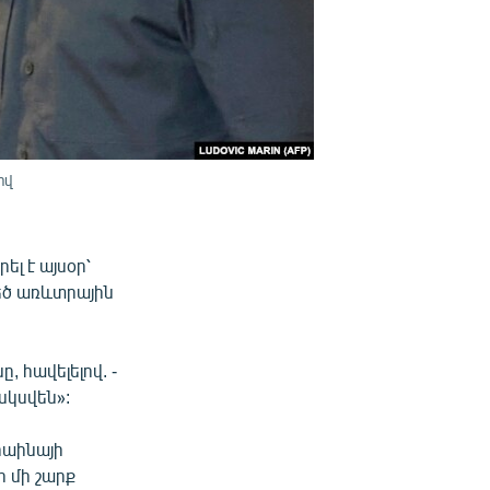
իվ
լ է այսօր՝
եծ առևտրային
, հավելելով. -
սկսվեն»:
րաինայի
ի մի շարք