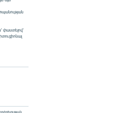
շտպանության
՝ փաստելով՝
իտուցիոնալ
 փոփոխության