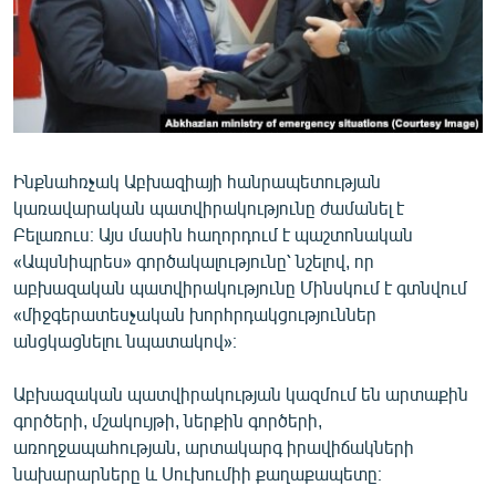
ՄԻՋԱԶԳԱՅԻՆ
ՄՇԱԿՈՒՅԹ
ՍՊՈՐՏ
ՄԵԿՆԱԲԱՆՈՒԹՅՈՒՆ
ՏՏ ԵՒ ԻՆՏԵՐՆԵՏ
Ինքնահռչակ Աբխազիայի հանրապետության
կառավարական պատվիրակությունը ժամանել է
ԿՈՐՈՆԱՎԻՐՈՒՍ
Բելառուս։ Այս մասին հաղորդում է պաշտոնական
ԱՐԽԻՎ
«Ապսնիպրես» գործակալությունը՝ նշելով, որ
աբխազական պատվիրակությունը Մինսկում է գտնվում
ՏԵՍԱՆՅՈՒԹԵՐ
«միջգերատեսչական խորհրդակցություններ
ԲԱՆԱՎԵՃ
անցկացնելու նպատակով»։
ՁԳՏԵԼՈՎ ԼԱՎԱԳՈՒՅՆԻՆ
Աբխազական պատվիրակության կազմում են արտաքին
ՓՈԴՔԱՍԹ
գործերի, մշակույթի, ներքին գործերի,
առողջապահության, արտակարգ իրավիճակների
նախարարները և Սուխումիի քաղաքապետը։
Հայերեն