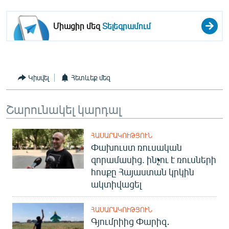
English
Միացիր մեզ
Տելեգրամում
Русский
ՀԵՏԵՎԵՔ ՄԵԶ
Կիսվել
Հետևեք մեզ
Շարունակել կարդալ
«Ազատության» բոլոր կայքերը
ՀԱՍԱՐԱԿՈՒԹՅՈՒՆ
Փախուստ ռուսական
զորամասից. ինչու է ռուսների
հոսքը Հայաստան կրկին
ակտիվացել
ՀԱՍԱՐԱԿՈՒԹՅՈՒՆ
Գյումրիից Փարիզ․