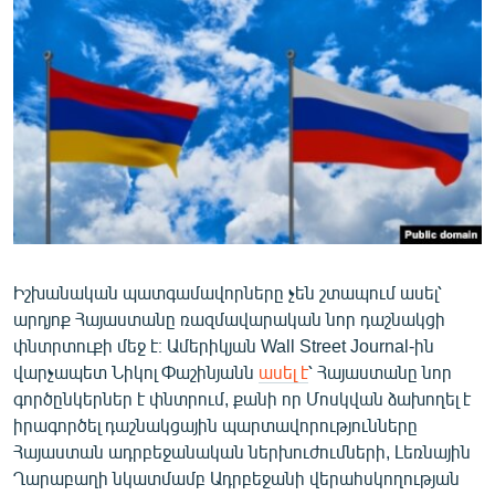
ՄԻՋԱԶԳԱՅԻՆ
ՄՇԱԿՈՒՅԹ
ՍՊՈՐՏ
ՄԵԿՆԱԲԱՆՈՒԹՅՈՒՆ
ՏՏ ԵՒ ԻՆՏԵՐՆԵՏ
ԿՈՐՈՆԱՎԻՐՈՒՍ
ԱՐԽԻՎ
Իշխանական պատգամավորները չեն շտապում ասել՝
ՏԵՍԱՆՅՈՒԹԵՐ
արդյոք Հայաստանը ռազմավարական նոր դաշնակցի
ԲԱՆԱՎԵՃ
փնտրտուքի մեջ է։ Ամերիկյան Wall Street Journal-ին
վարչապետ Նիկոլ Փաշինյանն
ասել է
՝ Հայաստանը նոր
ՁԳՏԵԼՈՎ ԼԱՎԱԳՈՒՅՆԻՆ
գործընկերներ է փնտրում, քանի որ Մոսկվան ձախողել է
ՓՈԴՔԱՍԹ
իրագործել դաշնակցային պարտավորությունները
Հայաստան ադրբեջանական ներխուժումների, Լեռնային
Հայերեն
Ղարաբաղի նկատմամբ Ադրբեջանի վերահսկողության