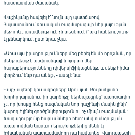
հաստատման ժամանակ։
English
Русский
Փաշինյանը հավելել է՝ նույն այդ պատճառով
Հայաստանում ռուսական ռազմաբազայի ներկայության
մեջ որևէ առավելություն չի տեսնում։ Բայց հանելու շուրջ
ՀԵՏԵՎԵՔ ՄԵԶ
էլ քննարկում, ըստ նրա, չկա։
«Ահա այս իրադրությունները մեզ բերել են մի որոշման, որ
մենք պետք է անվտանգային ոլորտի մեր
հարաբերությունները դիվերսիֆիկացնենք, և մենք հիմա
«Ազատության» բոլոր կայքերը
փորձում ենք դա անել», - ասել է նա։
Վարչապետի կուսակիցները Արուսյակ Ջուլհակյանը
խորհրդարանում իր կարծիքը ներկայացրեց՝ պարտադիր
չէ, որ խոսքը հենց ռազմական նոր դաշինքի մասին լինի՝
կարող է լինել գործընկերություն ու ոչ միայն ռազմական։
Խաղաղությունը հարևանների հետ՝ անվտանգության
ապահովման կարևոր երաշխիքներից մեկն էլ
իշխանական պատգամավորը դա համարեց։ Վարչապետի