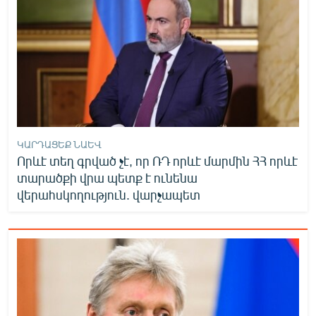
ԿԱՐԴԱՑԵՔ ՆԱԵՎ
Որևէ տեղ գրված չէ, որ ՌԴ որևէ մարմին ՀՀ որևէ
տարածքի վրա պետք է ունենա
վերահսկողություն. վարչապետ