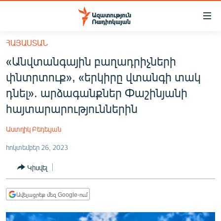
Մատչելիության
հղումներ
Անցնել
ՀԱՅԱՍՏԱՆ
հիմնական
ԱԶԱՏՈՒԹՅՈՒՆ TV
«Անվտանգային բաղադրիչների
բովանդակությանը
ՀԱՅԱՍՏԱՆ
Անցնել
փնտրտուք», «երկիրը վտանգի տակ
հիմնական
ՔԱՂԱՔԱԿԱՆ
դնել». արձագանքներ Փաշինյանի
մենյուին
ԸՆՏՐՈՒԹՅՈՒՆՆԵՐ 2026
հայտարարություններին
Որոնում
ԻՐԱՎՈՒՆՔ
Աստղիկ Բեդեւյան
ՀԱՍԱՐԱԿՈՒԹՅՈՒՆ
հոկտեմբեր 26, 2023
ՏՆՏԵՍՈՒԹՅՈՒՆ
Կիսվել
ՂԱՐԱԲԱՂ
ՊԱՏԵՐԱԶՄԻ 6 ՇԱԲԱԹՆԵՐԸ
Ավելացրեք մեզ Google-ում
ՏԱՐԱԾԱՇՐՋԱՆ