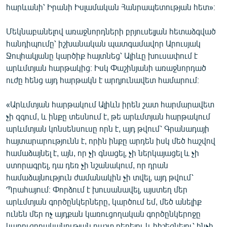
հարևանի՝ Իրանի Իսլամական Հանրապետության հետ»։
Մեկնաբանելով առաջնորդների բրյուսելյան հետաձգված
հանդիպումը՝ իշխանական պատգամավոր Արուսյակ
Ջուլհակյանը կարծիք հայտնեց՝ Ալիևը խուսափում է
արևմտյան հարթակից։ Իսկ Փաշինյանի առաջնորդած
ուժը հենց այդ հարթակն է արդյունավետ համարում։
«Արևմտյան հարթակում Ալիևն իրեն շատ հարմարավետ
չի զգում, և ինքը տեսնում է, թե արևմտյան հարթակում
արևմտյան կոնսենսուսը որն է, այդ թվում՝ Գրանադայի
հայտարարությունն է, որին ինքը արդեն իսկ մեծ հաշվով
համաձայնել է, այն, որ չի գնացել, չի ներկայացել և չի
ստորագրել, դա դեռ չի նշանակում, որ դրան
համաձայնություն ժամանակին չի տվել, այդ թվում՝
Պրահայում։ Փորձում է խուսանավել, այստեղ մեր
արևմտյան գործընկերները, կարծում եմ, մեծ անելիք
ունեն մեր ոչ այդքան կառուցողական գործընկերոջը
կառուցողականության դաշտ բերելու և հիշեցնելու՝ ինչի