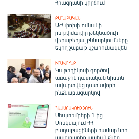
Հրազդանի կիրճում
ՔԱՂԱՔԱԿԱՆ
ԱԺ փոխխոսնակի
ընդդիմադիր թեկնածուի
վերաբերյալ քննարկումները
եկող շաբաթ կշարունակվեն
ԻՐԱՎՈՒՆՔ
Կաթողիկոսի գործով
առաջին դատական նիստն
ավարտվեց դատավորի
ինքնաբացարկով
ՀԱՍԱՐԱԿՈՒԹՅՈՒՆ
Սեպտեմբերի 1-ից
Մոսկվայում ՀՀ
քաղաքացիների համար նոր
պարտադիր պահանջներ