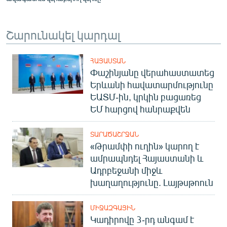
Շարունակել կարդալ
ՀԱՅԱՍՏԱՆ
Փաշինյանը վերահաստատեց
Երևանի հավատարմությունը
ԵԱՏՄ-ին, կրկին բացառեց
ԵՄ հարցով հանրաքվեն
ՏԱՐԱԾԱՇՐՋԱՆ
«Թրամփի ուղին» կարող է
ամրապնդել Հայաստանի և
Ադրբեջանի միջև
խաղաղությունը. Լայթսթոուն
ՄԻՋԱԶԳԱՅԻՆ
Կադիրովը 3-րդ անգամ է