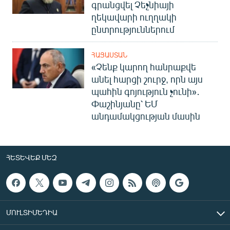
գրանցվել Չեչնիայի
ղեկավարի ուղղակի
ընտրություններում
ՀԱՅԱՍՏԱՆ
«Չենք կարող հանրաքվե
անել հարցի շուրջ, որն այս
պահին գոյություն չունի»․
Փաշինյանը՝ ԵՄ
անդամակցության մասին
ՀԵՏԵՎԵՔ ՄԵԶ
ՄՈՒԼՏԻՄԵԴԻԱ