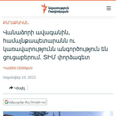
Մատչելիության
հղումներ
Անցնել
ՔԱՂԱՔԱԿԱՆ
հիմնական
ԱԶԱՏՈՒԹՅՈՒՆ TV
Վանաձորի ավագանին,
բովանդակությանը
ՀԱՅԱՍՏԱՆ
Անցնել
համայնքապետարանն ու
հիմնական
ՔԱՂԱՔԱԿԱՆ
կառավարությունն անգործություն են
մենյուին
ԸՆՏՐՈՒԹՅՈՒՆՆԵՐ 2026
ցուցաբերում. ՏԻՄ փորձագետ
Որոնում
ԻՐԱՎՈՒՆՔ
Կարինե Սիմոնյան
ՀԱՍԱՐԱԿՈՒԹՅՈՒՆ
հոկտեմբեր 24, 2023
ՏՆՏԵՍՈՒԹՅՈՒՆ
Կիսվել
ՂԱՐԱԲԱՂ
ՊԱՏԵՐԱԶՄԻ 6 ՇԱԲԱԹՆԵՐԸ
Ավելացրեք մեզ Google-ում
ՏԱՐԱԾԱՇՐՋԱՆ