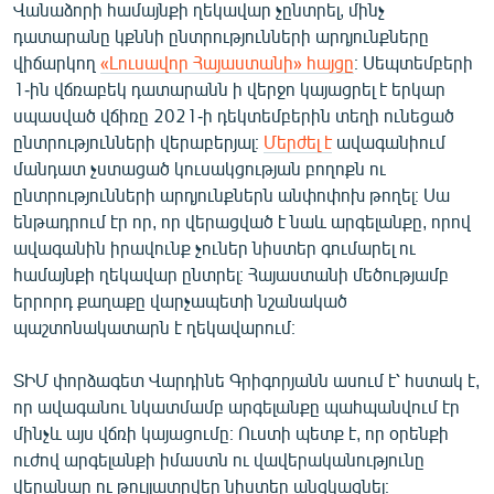
Վանաձորի համայնքի ղեկավար չընտրել, մինչ
English
դատարանը կքննի ընտրությունների արդյունքները
Русский
վիճարկող
«Լուսավոր Հայաստանի» հայցը
։ Սեպտեմբերի
1-ին վճռաբեկ դատարանն ի վերջո կայացրել է երկար
սպասված վճիռը 2021-ի դեկտեմբերին տեղի ունեցած
ՀԵՏԵՎԵՔ ՄԵԶ
ընտրությունների վերաբերյալ։
Մերժել է
ավագանիում
մանդատ չստացած կուսակցության բողոքն ու
ընտրությունների արդյունքներն անփոփոխ թողել։ Սա
ենթադրում էր որ, որ վերացված է նաև արգելանքը, որով
ավագանին իրավունք չուներ նիստեր գումարել ու
«Ազատության» բոլոր կայքերը
համայնքի ղեկավար ընտրել։ Հայաստանի մեծությամբ
երրորդ քաղաքը վարչապետի նշանակած
պաշտոնակատարն է ղեկավարում։
ՏԻՄ փորձագետ Վարդինե Գրիգորյանն ասում է՝ հստակ է,
որ ավագանու նկատմամբ արգելանքը պահպանվում էր
մինչև այս վճռի կայացումը։ Ուստի պետք է, որ օրենքի
ուժով արգելանքի իմաստն ու վավերականությունը
վերանար ու թույլատրվեր նիստեր անցկացնել։