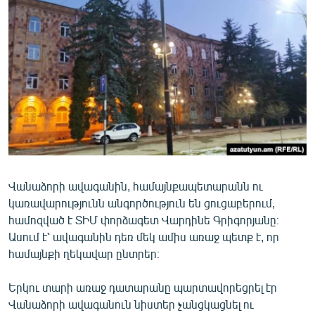
ՄԻՋԱԶԳԱՅԻՆ
ՄՇԱԿՈՒՅԹ
ՍՊՈՐՏ
ՄԵԿՆԱԲԱՆՈՒԹՅՈՒՆ
ՏՏ ԵՒ ԻՆՏԵՐՆԵՏ
ԿՈՐՈՆԱՎԻՐՈՒՍ
ԱՐԽԻՎ
Վանաձորի ավագանին, համայնքապետարանն ու
ՏԵՍԱՆՅՈՒԹԵՐ
կառավարությունն անգործություն են ցուցաբերում,
ԲԱՆԱՎԵՃ
համոզված է ՏԻՄ փորձագետ Վարդինե Գրիգորյանը։
Ասում է՝ ավագանին դեռ մեկ ամիս առաջ պետք է, որ
ՁԳՏԵԼՈՎ ԼԱՎԱԳՈՒՅՆԻՆ
համայնքի ղեկավար ընտրեր։
ՓՈԴՔԱՍԹ
Երկու տարի առաջ դատարանը պարտավորեցրել էր
Հայերեն
Վանաձորի ավագանուն նիստեր չանցկացնել ու