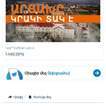
ԿԱՐԴԱՑԵՔ ՆԱԵՎ
Լայվ բլոգ
Միացիր մեզ
Տելեգրամում
Կիսվել
Հետևեք մեզ