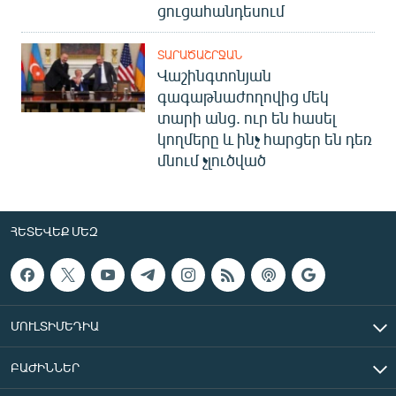
ցուցահանդեսում
ՏԱՐԱԾԱՇՐՋԱՆ
Վաշինգտոնյան
գագաթնաժողովից մեկ
տարի անց. ուր են հասել
կողմերը և ինչ հարցեր են դեռ
մնում չլուծված
ՀԵՏԵՎԵՔ ՄԵԶ
ՄՈՒԼՏԻՄԵԴԻԱ
ԲԱԺԻՆՆԵՐ