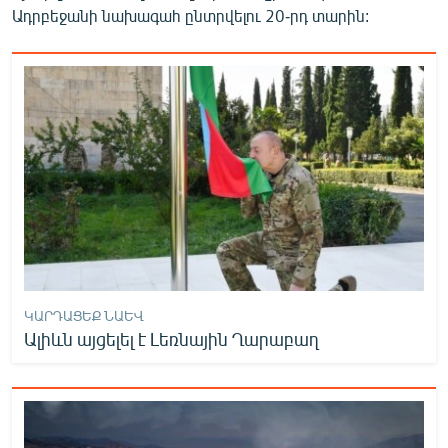
Ադրբեջանի նախագահ ընտրվելու 20-րդ տարին:
ԿԱՐԴԱՑԵՔ ՆԱԵՎ
Ալիևն այցելել է Լեռնային Ղարաբաղ