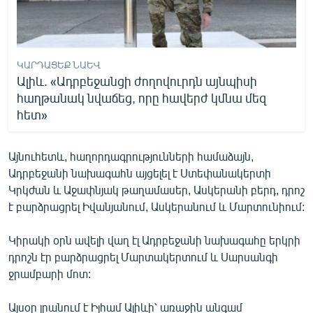
English
Русский
ԿԱՐԴԱՑԵՔ ՆԱԵՎ
ՀԵՏԵՎԵՔ ՄԵԶ
Ալիև. «Ադրբեջանցի ժողովուրդն այնպիսի
հաղթանակ նվաճեց, որը հավերժ կմնա մեզ
հետ»
Այնուհետև, հաղորդագրությունների համաձայն,
«Ազատության» բոլոր կայքերը
Ադրբեջանի նախագահն այցելել է Ստեփանակերտի
Կրկժան և Աջափնյակ թաղամասեր, Ասկերանի բերդ, դրոշ
է բարձրացրել Իվանյանում, Ասկերանում և Մարտունիում:
Կիրակի օրն ավելի վաղ էլ Ադրբեջանի նախագահը երկրի
դրոշն էր բարձրացրել Մարտակերտում և Սարսանգի
ջրամբարի մոտ:
Այսօր լրանում է Իլհամ Ալիևի՝ առաջին անգամ