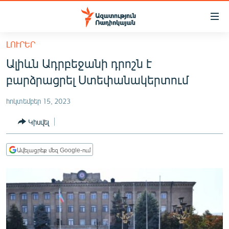
Մատչելիության
հղումներ
Անցնել
ԼՈՒՐԵՐ
հիմնական
ԱԶԱՏՈՒԹՅՈՒՆ TV
Ալիևն Ադրբեջանի դրոշն է
բովանդակությանը
ՀԱՅԱՍՏԱՆ
Անցնել
բարձրացրել Ստեփանակերտում
հիմնական
ՔԱՂԱՔԱԿԱՆ
մենյուին
հոկտեմբեր 15, 2023
ԸՆՏՐՈՒԹՅՈՒՆՆԵՐ 2026
Որոնում
Կիսվել
ԻՐԱՎՈՒՆՔ
ՀԱՍԱՐԱԿՈՒԹՅՈՒՆ
Ավելացրեք մեզ Google-ում
ՏՆՏԵՍՈՒԹՅՈՒՆ
ՂԱՐԱԲԱՂ
ՊԱՏԵՐԱԶՄԻ 6 ՇԱԲԱԹՆԵՐԸ
ՏԱՐԱԾԱՇՐՋԱՆ