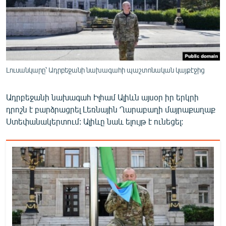
ՄԻՋԱԶԳԱՅԻՆ
ՄՇԱԿՈՒՅԹ
ՍՊՈՐՏ
ՄԵԿՆԱԲԱՆՈՒԹՅՈՒՆ
Լուսանկարը՝ Ադրբեջանի նախագահի պաշտոնական կայքէջից
ՏՏ ԵՒ ԻՆՏԵՐՆԵՏ
Ադրբեջանի նախագահ Իլհամ Ալիևն այսօր իր երկրի
ԿՈՐՈՆԱՎԻՐՈՒՍ
դրոշն է բարձրացրել Լեռնային Ղարաբաղի մայրաքաղաք
ԱՐԽԻՎ
Ստեփանակերտում: Ալիևը նաև ելույթ է ունեցել:
ՏԵՍԱՆՅՈՒԹԵՐ
ԲԱՆԱՎԵՃ
ՁԳՏԵԼՈՎ ԼԱՎԱԳՈՒՅՆԻՆ
ՓՈԴՔԱՍԹ
Հայերեն