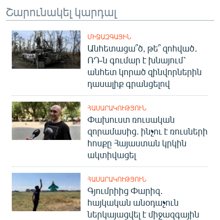
Շարունակել կարդալ
ՄԻՋԱԶԳԱՅԻՆ
Անհետացա՞ծ, թե՞ զոհված․
ՌԴ-ն գումար է խնայում՝
անհետ կորած զինվորներին
դասալիք գրանցելով
ՀԱՍԱՐԱԿՈՒԹՅՈՒՆ
Փախուստ ռուսական
զորամասից. ինչու է ռուսների
հոսքը Հայաստան կրկին
ակտիվացել
ՀԱՍԱՐԱԿՈՒԹՅՈՒՆ
Գյումրիից Փարիզ․
հայկական անօդաչուն
ներկայացվել է միջազգային