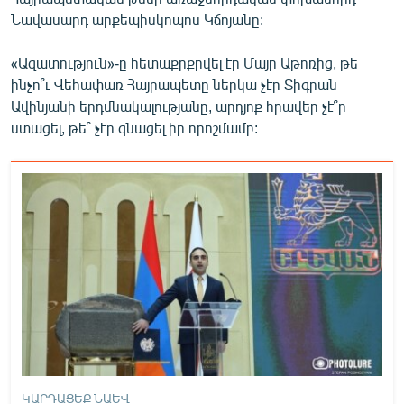
English
Նավասարդ արքեպիսկոպոս Կճոյանը:
Русский
«Ազատություն»-ը հետաքրքրվել էր Մայր Աթոռից, թե
ինչո՞ւ Վեհափառ Հայրապետը ներկա չէր Տիգրան
ՀԵՏԵՎԵՔ ՄԵԶ
Ավինյանի երդմնակալությանը, արդյոք հրավեր չէ՞ր
ստացել, թե՞ չէր գնացել իր որոշմամբ:
«Ազատության» բոլոր կայքերը
ԿԱՐԴԱՑԵՔ ՆԱԵՎ