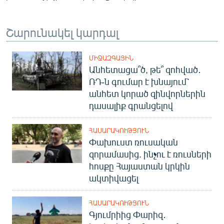
Շարունակել կարդալ
ՄԻՋԱԶԳԱՅԻՆ
Անհետացա՞ծ, թե՞ զոհված․
ՌԴ-ն գումար է խնայում՝
անհետ կորած զինվորներին
դասալիք գրանցելով
ՀԱՍԱՐԱԿՈՒԹՅՈՒՆ
Փախուստ ռուսական
զորամասից. ինչու է ռուսների
հոսքը Հայաստան կրկին
ակտիվացել
ՀԱՍԱՐԱԿՈՒԹՅՈՒՆ
Գյումրիից Փարիզ․