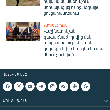
հայկական անօդաչուն
ներկայացվել է միջազգային
ցուցահանդեսում
ՏԱՐԱԾԱՇՐՋԱՆ
Վաշինգտոնյան
գագաթնաժողովից մեկ
տարի անց. ուր են հասել
կողմերը և ինչ հարցեր են դեռ
մնում չլուծված
ՀԵՏԵՎԵՔ ՄԵԶ
ՄՈՒԼՏԻՄԵԴԻԱ