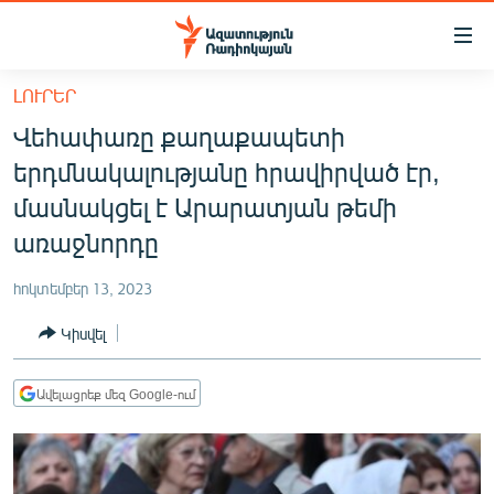
Մատչելիության
հղումներ
Անցնել
ԼՈՒՐԵՐ
հիմնական
ԱԶԱՏՈՒԹՅՈՒՆ TV
Վեհափառը քաղաքապետի
բովանդակությանը
ՀԱՅԱՍՏԱՆ
Անցնել
երդմնակալությանը հրավիրված էր,
հիմնական
ՔԱՂԱՔԱԿԱՆ
մասնակցել է Արարատյան թեմի
մենյուին
ԸՆՏՐՈՒԹՅՈՒՆՆԵՐ 2026
առաջնորդը
Որոնում
ԻՐԱՎՈՒՆՔ
հոկտեմբեր 13, 2023
ՀԱՍԱՐԱԿՈՒԹՅՈՒՆ
Կիսվել
ՏՆՏԵՍՈՒԹՅՈՒՆ
ՂԱՐԱԲԱՂ
Ավելացրեք մեզ Google-ում
ՊԱՏԵՐԱԶՄԻ 6 ՇԱԲԱԹՆԵՐԸ
ՏԱՐԱԾԱՇՐՋԱՆ