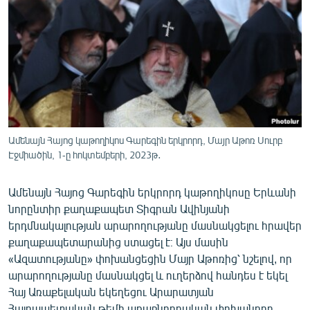
ՄԻՋԱԶԳԱՅԻՆ
ՄՇԱԿՈՒՅԹ
ՍՊՈՐՏ
ՄԵԿՆԱԲԱՆՈՒԹՅՈՒՆ
ՏՏ ԵՒ ԻՆՏԵՐՆԵՏ
ԿՈՐՈՆԱՎԻՐՈՒՍ
Ամենայն Հայոց կաթողիկոս Գարեգին երկրորդ, Մայր Աթոռ Սուրբ
Էջմիածին, 1-ը հոկտեմբերի, 2023թ․
ԱՐԽԻՎ
ՏԵՍԱՆՅՈՒԹԵՐ
Ամենայն Հայոց Գարեգին երկրորդ կաթողիկոսը Երևանի
նորընտիր քաղաքապետ Տիգրան Ավինյանի
ԲԱՆԱՎԵՃ
երդմնակալության արարողությանը մասնակցելու հրավեր
ՁԳՏԵԼՈՎ ԼԱՎԱԳՈՒՅՆԻՆ
քաղաքապետարանից ստացել է։ Այս մասին
«Ազատությանը» փոխանցեցին Մայր Աթոռից՝ նշելով, որ
ՓՈԴՔԱՍԹ
արարողությանը մասնակցել և ուղերձով հանդես է եկել
Հայ Առաքելական եկեղեցու Արարատյան
Հայերեն
Հայրապետական թեմի առաջնորդական փոխանորդ