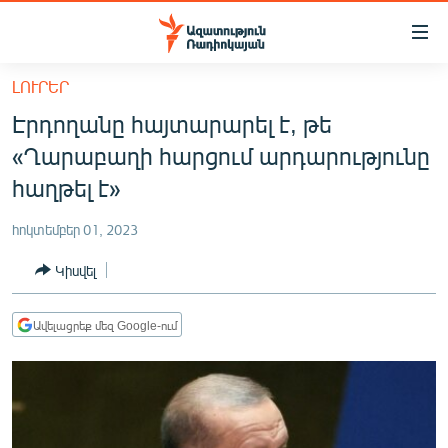
Մատչելիության
հղումներ
Անցնել
ԼՈՒՐԵՐ
հիմնական
ԱԶԱՏՈՒԹՅՈՒՆ TV
Էրդողանը հայտարարել է, թե
բովանդակությանը
ՀԱՅԱՍՏԱՆ
Անցնել
«Ղարաբաղի հարցում արդարությունը
հիմնական
ՔԱՂԱՔԱԿԱՆ
հաղթել է»
մենյուին
ԸՆՏՐՈՒԹՅՈՒՆՆԵՐ 2026
Որոնում
հոկտեմբեր 01, 2023
ԻՐԱՎՈՒՆՔ
Կիսվել
ՀԱՍԱՐԱԿՈՒԹՅՈՒՆ
ՏՆՏԵՍՈՒԹՅՈՒՆ
Ավելացրեք մեզ Google-ում
ՂԱՐԱԲԱՂ
ՊԱՏԵՐԱԶՄԻ 6 ՇԱԲԱԹՆԵՐԸ
ՏԱՐԱԾԱՇՐՋԱՆ