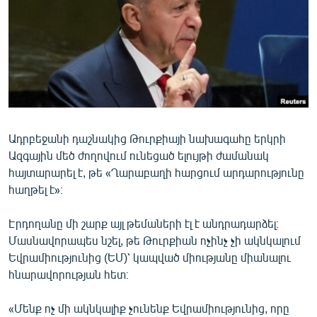
ՄԻՋԱԶԳԱՅԻՆ
ՄՇԱԿՈՒՅԹ
ՍՊՈՐՏ
ՄԵԿՆԱԲԱՆՈՒԹՅՈՒՆ
ՏՏ ԵՒ ԻՆՏԵՐՆԵՏ
Ադրբեջանի դաշնակից Թուրքիայի նախագահը երկրի
ԿՈՐՈՆԱՎԻՐՈՒՍ
Ազգային մեծ ժողովում ունեցած ելույթի ժամանակ
ԱՐԽԻՎ
հայտարարել է, թե «Ղարաբաղի հարցում արդարությունը
հաղթել է»։
ՏԵՍԱՆՅՈՒԹԵՐ
ԲԱՆԱՎԵՃ
Էրդողանը մի շարք այլ թեմաների էլ է անդրադարձել։
Մասնավորապես նշել, թե Թուրքիան ոչինչ չի ակնկալում
ՁԳՏԵԼՈՎ ԼԱՎԱԳՈՒՅՆԻՆ
Եվրամիությունից (ԵՄ)՝ կապված միությանը միանալու
ՓՈԴՔԱՍԹ
հնարավորության հետ։
Հայերեն
«Մենք ոչ մի ակնկալիք չունենք Եվրամիությունից, որը