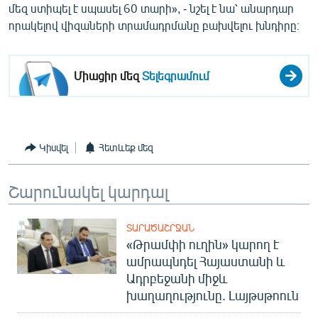
մեզ ստիպել է սպասել 60 տարի», - նշել է նա՝ անարդար
English
որակելով վիզաների տրամադրմանը բախվելու խնդիրը։
Русский
Միացիր մեզ
Տելեգրամում
ՀԵՏԵՎԵՔ ՄԵԶ
Կիսվել
Հետևեք մեզ
«Ազատության» բոլոր կայքերը
Շարունակել կարդալ
ՏԱՐԱԾԱՇՐՋԱՆ
«Թրամփի ուղին» կարող է
ամրապնդել Հայաստանի և
Ադրբեջանի միջև
խաղաղությունը. Լայթսթոուն