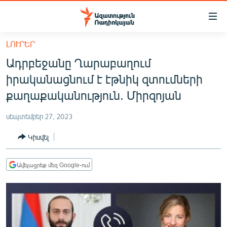
Մատչելիության
հղումներ
Անցնել
ԼՈՒՐԵՐ
հիմնական
ԱԶԱՏՈՒԹՅՈՒՆ TV
Ադրբեջանը Ղարաբաղում
բովանդակությանը
ՀԱՅԱՍՏԱՆ
Անցնել
իրականացնում է էթնիկ զտումների
հիմնական
ՔԱՂԱՔԱԿԱՆ
քաղաքականություն. Միրզոյան
մենյուին
ԸՆՏՐՈՒԹՅՈՒՆՆԵՐ 2026
Որոնում
սեպտեմբեր 27, 2023
ԻՐԱՎՈՒՆՔ
Կիսվել
ՀԱՍԱՐԱԿՈՒԹՅՈՒՆ
ՏՆՏԵՍՈՒԹՅՈՒՆ
Ավելացրեք մեզ Google-ում
ՂԱՐԱԲԱՂ
ՊԱՏԵՐԱԶՄԻ 6 ՇԱԲԱԹՆԵՐԸ
ՏԱՐԱԾԱՇՐՋԱՆ