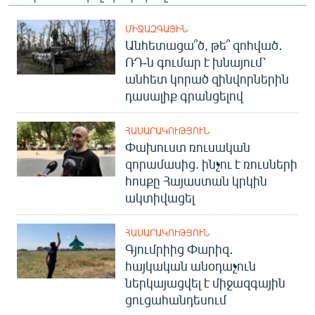
ՄԻՋԱԶԳԱՅԻՆ
Անհետացա՞ծ, թե՞ զոհված․
ՌԴ-ն գումար է խնայում՝
անհետ կորած զինվորներին
դասալիք գրանցելով
ՀԱՍԱՐԱԿՈՒԹՅՈՒՆ
Փախուստ ռուսական
զորամասից. ինչու է ռուսների
հոսքը Հայաստան կրկին
ակտիվացել
ՀԱՍԱՐԱԿՈՒԹՅՈՒՆ
Գյումրիից Փարիզ․
հայկական անօդաչուն
ներկայացվել է միջազգային
ցուցահանդեսում