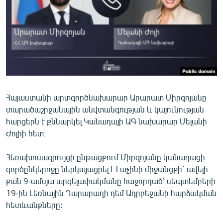
ՄԻՋԱԶԳԱՅԻՆ
ՄՇԱԿՈՒՅԹ
ՍՊՈՐՏ
ՄԵԿՆԱԲԱՆՈՒԹՅՈՒՆ
ՏՏ ԵՒ ԻՆՏԵՐՆԵՏ
Հայաստանի արտգործնախարար Արարատ Միրզոյանը
ԿՈՐՈՆԱՎԻՐՈՒՍ
տարածաշրջանային անվտանգության և կայունության
ԱՐԽԻՎ
հարցերն է քննարկել Կանադայի ԱԳ նախարար Մելանի
Ժոլիի հետ։
ՏԵՍԱՆՅՈՒԹԵՐ
ԲԱՆԱՎԵՃ
Հեռախոսազրույցի ընթացքում Միրզոյանը կանադացի
գործընկերոջը ներկայացրել է Լաչինի միջանցքի` ավելի
ՁԳՏԵԼՈՎ ԼԱՎԱԳՈՒՅՆԻՆ
քան 9-ամսյա արգելափակմանը հաջորդած՝ սեպտեմբերի
ՓՈԴՔԱՍԹ
19-ին Լեռնային Ղարաբաղի դեմ Ադրբեջանի հարձակման
հետևանքները:
Հայերեն