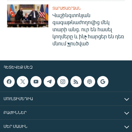
ՏԱՐԱԾԱՇՐՋԱՆ
Վաշինգտոնյան
գագաթնաժողովից մեկ
տարի անց. ուր են հասել
կողմերը և ինչ հարցեր են դեռ
մնում չլուծված
ՀԵՏԵՎԵՔ ՄԵԶ
ՄՈՒԼՏԻՄԵԴԻԱ
ԲԱԺԻՆՆԵՐ
ՄԵՐ ՄԱՍԻՆ