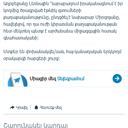
Ադրբեջանը Լեռնային Ղարաբաղում իրականացնում է իր
English
կողմից ծրագրված էթնիկ զտումների
Русский
քաղաքականությունը, ընդգծել է նախարար Միրզոյանը,
հավելելով, որ դա ուժի կիրառման քաղաքականության
հետ մեկտեղ պետք է արժանանա միջազգային հստակ
ՀԵՏԵՎԵՔ ՄԵԶ
գնահատականի:
Մտքեր են փոխանակվել նաև հայ-կանադական երկկողմ
օրակարգի հարցերի շուրջ:
«Ազատության» բոլոր կայքերը
Միացիր մեզ
Տելեգրամում
Կիսվել
Հետևեք մեզ
Շարունակել կարդալ