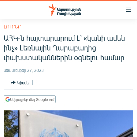
Մատչելիության
հղումներ
Անցնել
ԼՈՒՐԵՐ
հիմնական
ԱԶԱՏՈՒԹՅՈՒՆ TV
ԱՀԿ-ն հայտարարում է՝ «կանի ամեն
բովանդակությանը
ՀԱՅԱՍՏԱՆ
Անցնել
ինչ» Լեռնային Ղարաբաղից
հիմնական
ՔԱՂԱՔԱԿԱՆ
փախստականներին օգնելու համար
մենյուին
ԸՆՏՐՈՒԹՅՈՒՆՆԵՐ 2026
Որոնում
սեպտեմբեր 27, 2023
ԻՐԱՎՈՒՆՔ
Կիսվել
ՀԱՍԱՐԱԿՈՒԹՅՈՒՆ
ՏՆՏԵՍՈՒԹՅՈՒՆ
Ավելացրեք մեզ Google-ում
ՂԱՐԱԲԱՂ
ՊԱՏԵՐԱԶՄԻ 6 ՇԱԲԱԹՆԵՐԸ
ՏԱՐԱԾԱՇՐՋԱՆ