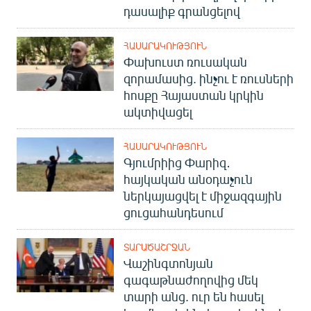
դասալիք գրանցելով
ՀԱՍԱՐԱԿՈՒԹՅՈՒՆ
Փախուստ ռուսական
զորամասից. ինչու է ռուսների
հոսքը Հայաստան կրկին
ակտիվացել
ՀԱՍԱՐԱԿՈՒԹՅՈՒՆ
Գյումրիից Փարիզ․
հայկական անօդաչուն
ներկայացվել է միջազգային
ցուցահանդեսում
ՏԱՐԱԾԱՇՐՋԱՆ
Վաշինգտոնյան
գագաթնաժողովից մեկ
տարի անց. ուր են հասել