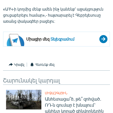
English
«ԱՀԿ-ի կողմից մենք ամեն ինչ կանենք՝ աջակցություն
Русский
ցուցաբերելու համար»,- հայտարարել է Գեբրեյեսուսը
առանց փակագծեր բացելու։
ՀԵՏԵՎԵՔ ՄԵԶ
Միացիր մեզ
Տելեգրամում
«Ազատության» բոլոր կայքերը
Կիսվել
Հետևեք մեզ
Շարունակել կարդալ
ՄԻՋԱԶԳԱՅԻՆ
Անհետացա՞ծ, թե՞ զոհված․
ՌԴ-ն գումար է խնայում՝
անհետ կորած զինվորներին