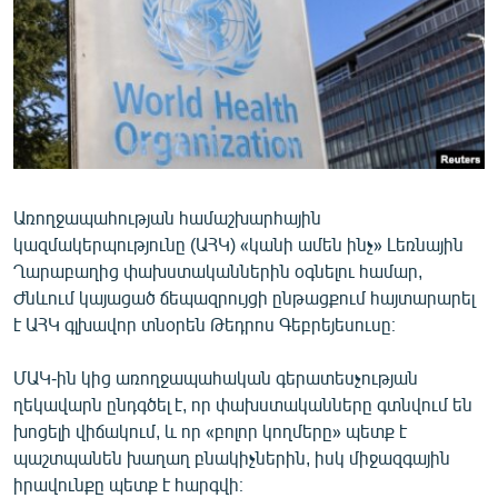
ՄԻՋԱԶԳԱՅԻՆ
ՄՇԱԿՈՒՅԹ
ՍՊՈՐՏ
ՄԵԿՆԱԲԱՆՈՒԹՅՈՒՆ
ՏՏ ԵՒ ԻՆՏԵՐՆԵՏ
Առողջապահության համաշխարհային
ԿՈՐՈՆԱՎԻՐՈՒՍ
կազմակերպությունը (ԱՀԿ) «կանի ամեն ինչ» Լեռնային
ԱՐԽԻՎ
Ղարաբաղից փախստականներին օգնելու համար,
Ժնևում կայացած ճեպազրույցի ընթացքում հայտարարել
ՏԵՍԱՆՅՈՒԹԵՐ
է ԱՀԿ գլխավոր տնօրեն Թեդրոս Գեբրեյեսուսը։
ԲԱՆԱՎԵՃ
ՄԱԿ-ին կից առողջապահական գերատեսչության
ՁԳՏԵԼՈՎ ԼԱՎԱԳՈՒՅՆԻՆ
ղեկավարն ընդգծել է, որ փախստականները գտնվում են
ՓՈԴՔԱՍԹ
խոցելի վիճակում, և որ «բոլոր կողմերը» պետք է
պաշտպանեն խաղաղ բնակիչներին, իսկ միջազգային
Հայերեն
իրավունքը պետք է հարգվի։