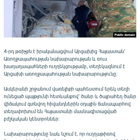
ՄԻՋԱԶԳԱՅԻՆ
ՄՇԱԿՈՒՅԹ
ՍՊՈՐՏ
ՄԵԿՆԱԲԱՆՈՒԹՅՈՒՆ
ՏՏ ԵՒ ԻՆՏԵՐՆԵՏ
4-րդ թռիչքն է իրականացվում Արցախից Հայաստան՝
Առողջապահության նախարարության և ռուս
ԿՈՐՈՆԱՎԻՐՈՒՍ
խաղաղապահների ուղղեկցությամբ, տեղեկացնում է
ԱՐԽԻՎ
Արցախի առողջապահության նախարարությունը։
ՏԵՍԱՆՅՈՒԹԵՐ
Ասկերանի շրջանում վառելիքի պահեստում երեկ տեղի
ԲԱՆԱՎԵՃ
ունեցած պայթյունի հետևանքով՝ ծանր և ծայրահեղ ծանր
վիճակում գտնվող հիվանդներին օդային ճանապարհով
ՁԳՏԵԼՈՎ ԼԱՎԱԳՈՒՅՆԻՆ
տեղափոխում են Հայաստանի մասնագիտացված
ՓՈԴՔԱՍԹ
բժշկական կենտրոններ։
Նախարարությունը նաև նշում է, որ ուղղաթիռով
Հայերեն