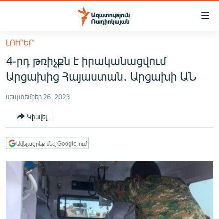
Մատչելիության
հղումներ
Անցնել
ԼՈՒՐԵՐ
հիմնական
ԱԶԱՏՈՒԹՅՈՒՆ TV
4-րդ թռիչքն է իրականացվում
բովանդակությանը
ՀԱՅԱՍՏԱՆ
Անցնել
Արցախից Հայաստան․ Արցախի ԱՆ
հիմնական
ՔԱՂԱՔԱԿԱՆ
մենյուին
սեպտեմբեր 26, 2023
ԸՆՏՐՈՒԹՅՈՒՆՆԵՐ 2026
Որոնում
Կիսվել
ԻՐԱՎՈՒՆՔ
ՀԱՍԱՐԱԿՈՒԹՅՈՒՆ
Ավելացրեք մեզ Google-ում
ՏՆՏԵՍՈՒԹՅՈՒՆ
ՂԱՐԱԲԱՂ
ՊԱՏԵՐԱԶՄԻ 6 ՇԱԲԱԹՆԵՐԸ
ՏԱՐԱԾԱՇՐՋԱՆ