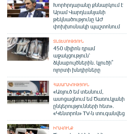
Խորհրդարանը քննարկում է
Արամ Վարդևանյանի
թեկնածությունը ԱԺ
փոխխոսնակի պաշտոնում
ՏՆՏԵՍՈՒԹՅՈՒՆ
450 միլիոն դրամ
աջակցություն՝
ձկնաբույծներին. կլուծի՞
ոլորտի խնդիրները
ՀԱՍԱՐԱԿՈՒԹՅՈՒՆ
«Առյուծ եմ տեսնում,
ասոցացնում եմ Ծառուկյանի
ընկերությունների հետ».
«Կենտրոն» TV-ն տուգանվեց
ԻՐԱՎՈՒՆՔ