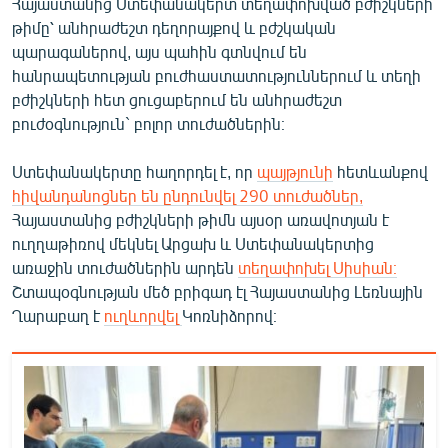
Հայաստանից Ստեփանակերտ տեղափոխված բժիշկների
English
թիմը՝ անհրաժեշտ դեղորայքով և բժշկական
պարագաներով, այս պահին գտնվում են
Русский
հանրապետության բուժհաստատություններում և տեղի
բժիշկների հետ ցուցաբերում են անհրաժեշտ
ՀԵՏԵՎԵՔ ՄԵԶ
բուժօգնություն` բոլոր տուժածներին։
Ստեփանակերտը հաղորդել է, որ
պայթյունի
հետևանքով
հիվանդանոցներ են ընդունվել 290 տուժածներ,
Հայաստանից բժիշկների թիմն այսօր առավոտյան է
ուղղաթիռով մեկնել Արցախ և Ստեփանակերտից
«Ազատության» բոլոր կայքերը
առաջին տուժածներին արդեն
տեղափոխել Սիսիան։
Շտապօգնության մեծ բրիգադ էլ Հայաստանից Լեռնային
Ղարաբաղ է
ուղևորվել
Կոռնիձորով։