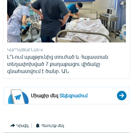
ԿԱՐԴԱՑԵՔ ՆԱԵՎ
ԼՂ-ում պայթյունից տուժած և Հայաստան
տեղափոխված 7 քաղաքացու վիճակը
գնահատվում է ծանր. ԱՆ
Միացիր մեզ
Տելեգրամում
Կիսվել
Հետևեք մեզ