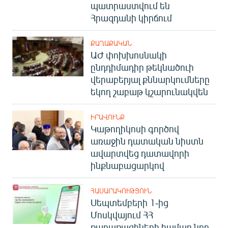
պատրաստվում են
Հրազդանի կիրճում
ՔԱՂԱՔԱԿԱՆ
ԱԺ փոխխոսնակի
ընդդիմադիր թեկնածուի
վերաբերյալ քննարկումները
եկող շաբաթ կշարունակվեն
ԻՐԱՎՈՒՆՔ
Կաթողիկոսի գործով
առաջին դատական նիստն
ավարտվեց դատավորի
ինքնաբացարկով
ՀԱՍԱՐԱԿՈՒԹՅՈՒՆ
Սեպտեմբերի 1-ից
Մոսկվայում ՀՀ
քաղաքացիների համար նոր