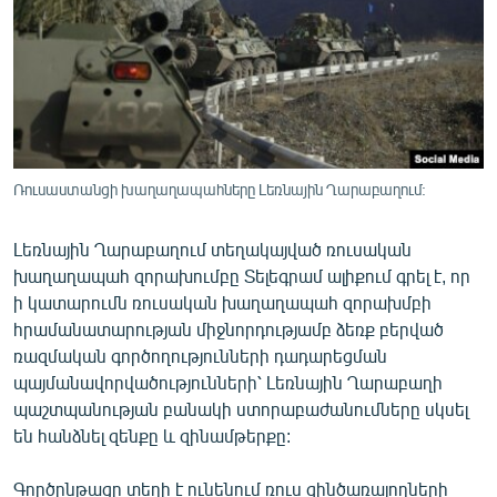
ՄԻՋԱԶԳԱՅԻՆ
ՄՇԱԿՈՒՅԹ
ՍՊՈՐՏ
ՄԵԿՆԱԲԱՆՈՒԹՅՈՒՆ
ՏՏ ԵՒ ԻՆՏԵՐՆԵՏ
Ռուսաստանցի խաղաղապահները Լեռնային Ղարաբաղում:
ԿՈՐՈՆԱՎԻՐՈՒՍ
Լեռնային Ղարաբաղում տեղակայված ռուսական
ԱՐԽԻՎ
խաղաղապահ զորախումբը Տելեգրամ ալիքում գրել է, որ
ՏԵՍԱՆՅՈՒԹԵՐ
ի կատարումն ռուսական խաղաղապահ զորախմբի
հրամանատարության միջնորդությամբ ձեռք բերված
ԲԱՆԱՎԵՃ
ռազմական գործողությունների դադարեցման
ՁԳՏԵԼՈՎ ԼԱՎԱԳՈՒՅՆԻՆ
պայմանավորվածությունների՝ Լեռնային Ղարաբաղի
պաշտպանության բանակի ստորաբաժանումները սկսել
ՓՈԴՔԱՍԹ
են հանձնել զենքը և զինամթերքը:
Հայերեն
Գործընթացը տեղի է ունենում ռուս զինծառայողների