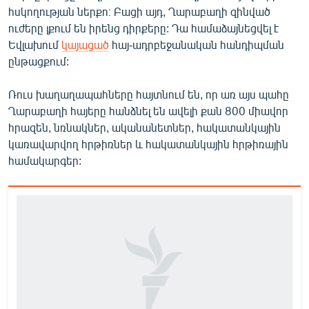
հսկողության ներքո։ Բացի այդ, Ղարաբաղի զինված
English
ուժերը լքում են իրենց դիրքերը: Դա համաձայնեցվել է
Русский
Եվլախում
կայացած
հայ-ադրբեջանական հանդիպման
ընթացքում:
ՀԵՏԵՎԵՔ ՄԵԶ
Ռուս խաղաղապահները հայտնում են, որ առ այս պահը
Ղարաբաղի հայերը հանձնել են ավելի քան 800 միավոր
հրազեն, նռնակներ, ականանետներ, հակատանկային
կառավարվող հրթիռներ և հակատանկային հրթիռային
համակարգեր:
«Ազատության» բոլոր կայքերը