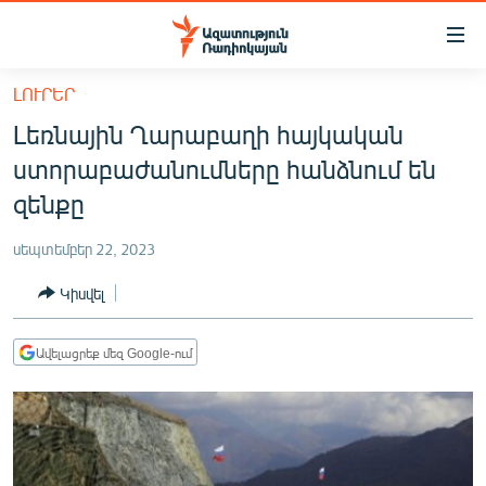
Մատչելիության
հղումներ
Անցնել
ԼՈՒՐԵՐ
հիմնական
ԱԶԱՏՈՒԹՅՈՒՆ TV
Լեռնային Ղարաբաղի հայկական
բովանդակությանը
ՀԱՅԱՍՏԱՆ
Անցնել
ստորաբաժանումները հանձնում են
հիմնական
ՔԱՂԱՔԱԿԱՆ
զենքը
մենյուին
ԸՆՏՐՈՒԹՅՈՒՆՆԵՐ 2026
Որոնում
սեպտեմբեր 22, 2023
ԻՐԱՎՈՒՆՔ
Կիսվել
ՀԱՍԱՐԱԿՈՒԹՅՈՒՆ
ՏՆՏԵՍՈՒԹՅՈՒՆ
Ավելացրեք մեզ Google-ում
ՂԱՐԱԲԱՂ
ՊԱՏԵՐԱԶՄԻ 6 ՇԱԲԱԹՆԵՐԸ
ՏԱՐԱԾԱՇՐՋԱՆ