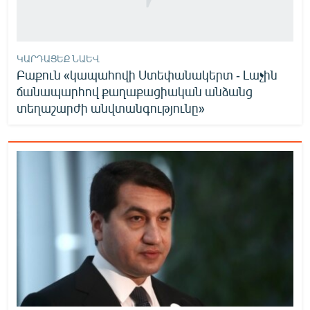
ԿԱՐԴԱՑԵՔ ՆԱԵՎ
Բաքուն «կապահովի Ստեփանակերտ - Լաչին
ճանապարհով քաղաքացիական անձանց
տեղաշարժի անվտանգությունը»