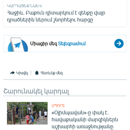
ԿԱՐԴԱՑԵՔ ՆԱԵՎ
Հաջիև. Բաքուն դիտարկում է զենքը վայր
դրածներին ներում շնորհելու հարցը
Միացիր մեզ
Տելեգրամում
Կիսվել
Հետևեք մեզ
Շարունակել կարդալ
ՍՊՈՐՏ
«Օլիմպավան»-ը փակ է.
հավաքականի մարզիկներն
աշխարհի առաջնությանը