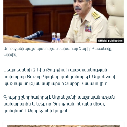
ՄԻՋԱԶԳԱՅԻՆ
ՄՇԱԿՈՒՅԹ
ՍՊՈՐՏ
ՄԵԿՆԱԲԱՆՈՒԹՅՈՒՆ
ՏՏ ԵՒ ԻՆՏԵՐՆԵՏ
Ադրբեջանի պաշտպանության նախարար Զաքիր Հասանովը,
արխիվ
ԿՈՐՈՆԱՎԻՐՈՒՍ
ԱՐԽԻՎ
Սեպտեմբերի 21-ին Թուրքիայի պաշտպանության
ՏԵՍԱՆՅՈՒԹԵՐ
նախարար Յաշար Գյուլերը զանգահարել է Ադրբեջանի
պաշտպանության նախարար Զաքիր Հասանովին։
ԲԱՆԱՎԵՃ
ՁԳՏԵԼՈՎ ԼԱՎԱԳՈՒՅՆԻՆ
Գյուլերը շնորհավորել է Ադրբեջանի պաշտպանության
նախարարին և նշել, որ Թուրքիան, ինչպես միշտ,
ՓՈԴՔԱՍԹ
կանգնած է Ադրբեջանի կողքին։
Հայերեն