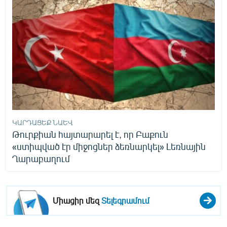
English
Русский
ՀԵՏԵՎԵՔ ՄԵԶ
ԿԱՐԴԱՑԵՔ ՆԱԵՎ
«Ազատության» բոլոր կայքերը
Թուրքիան հայտարարել է, որ Բաքուն
«ստիպված էր միջոցներ ձեռնարկել» Լեռնային
Ղարաբաղում
Միացիր մեզ
Տելեգրամում