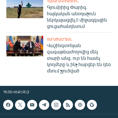
ՀԱՍԱՐԱԿՈՒԹՅՈՒՆ
Գյումրիից Փարիզ․
հայկական անօդաչուն
ներկայացվել է միջազգային
ցուցահանդեսում
ՏԱՐԱԾԱՇՐՋԱՆ
Վաշինգտոնյան
գագաթնաժողովից մեկ
տարի անց. ուր են հասել
կողմերը և ինչ հարցեր են դեռ
մնում չլուծված
ՀԵՏԵՎԵՔ ՄԵԶ