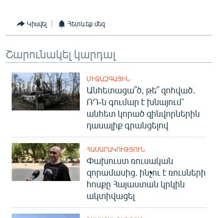
Կիսվել
Հետևեք մեզ
Շարունակել կարդալ
ՄԻՋԱԶԳԱՅԻՆ
Անհետացա՞ծ, թե՞ զոհված․
ՌԴ-ն գումար է խնայում՝
անհետ կորած զինվորներին
դասալիք գրանցելով
ՀԱՍԱՐԱԿՈՒԹՅՈՒՆ
Փախուստ ռուսական
զորամասից. ինչու է ռուսների
հոսքը Հայաստան կրկին
ակտիվացել