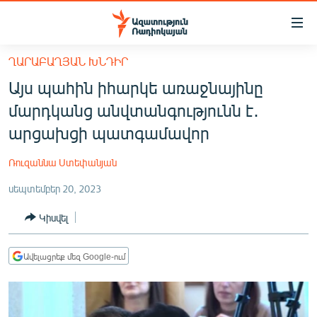
Մատչելիության
հղումներ
Անցնել
ՂԱՐԱԲԱՂՅԱՆ ԽՆԴԻՐ
հիմնական
ԱԶԱՏՈՒԹՅՈՒՆ TV
Այս պահին իհարկե առաջնայինը
բովանդակությանը
ՀԱՅԱՍՏԱՆ
Անցնել
մարդկանց անվտանգությունն է․
հիմնական
ՔԱՂԱՔԱԿԱՆ
արցախցի պատգամավոր
մենյուին
ԸՆՏՐՈՒԹՅՈՒՆՆԵՐ 2026
Որոնում
Ռուզաննա Ստեփանյան
ԻՐԱՎՈՒՆՔ
սեպտեմբեր 20, 2023
ՀԱՍԱՐԱԿՈՒԹՅՈՒՆ
Կիսվել
ՏՆՏԵՍՈՒԹՅՈՒՆ
ՂԱՐԱԲԱՂ
Ավելացրեք մեզ Google-ում
ՊԱՏԵՐԱԶՄԻ 6 ՇԱԲԱԹՆԵՐԸ
ՏԱՐԱԾԱՇՐՋԱՆ