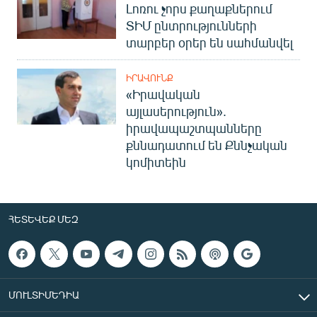
Լոռու չորս քաղաքներում
ՏԻՄ ընտրությունների
տարբեր օրեր են սահմանվել
ԻՐԱՎՈՒՆՔ
«Իրավական
այլասերություն».
իրավապաշտպանները
քննադատում են Քննչական
կոմիտեին
ՀԵՏԵՎԵՔ ՄԵԶ
ՄՈՒԼՏԻՄԵԴԻԱ