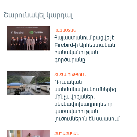
Շարունակել կարդալ
ՀԱՅԱՍՏԱՆ
Հայաստանում բացվել է
Firebird-ի Արհեստական
բանականության
գործարանը
ՏՆՏԵՍՈՒԹՅՈՒՆ
Ռուսական
սահմանափակումներից
մինչև վիզաներ․
բեռնափոխադրողները
կառավարության
լուծումներին են սպասում
ՔԱՂԱՔԱԿԱՆ