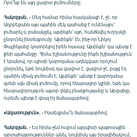
Որո՞նք են այդ ցավոտ լուծումները։
Հակոբյան․ -
Մեզ համար հիմա հասկանալի է, չէ, որ
Ադրբեջանն այս պահին մեկ պահանջ է ունենալու՝
լուծարել և բանակցել, այսինքն՝ այո, հանձնվել ուղղակի
ընդունել ինտեգրումը։ Այսինքն՝ էն, ինչ-որ Նիկոլ
Փաշինյանը կոտորելով իրեն հասավ։ Այսինքն՝ դա պետք է
լինի պահանջը։ Հիմա իշխանությունը ինքն իշխանություն
է նրանով, որ պիտի կարողանա ադեկվատ որոշում
ընդունել, եթե նույնիսկ դա ցավոտ է, ցավոտ չէ, բայց էդ
պահին միակ լուծումն է; Այսինքն՝ պետք է կարողանա
գտնի այն միակ լուծումը, որով հնարավոր կլինի, եթե կա
հնարավորությւոն այսօր փկել բնակչությանը և Արցախը,
ուրեմն պետք է գնալ էդ ճանապարհով։
«Ազատություն»․ -
Ինտեգրմա՞ն ճանապարհով։
Հակոբյան․ -
Ես հիմա չեմ ուզում այդպիսի պաթոսային
արտահայտություններ անել, նույնիսկ այս իրավիճակում,