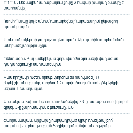
ՌԴ ՊՆ․ Լեռնային Ղարաբաղում շուրջ 2 հազար խաղաղ բնակիչ է
տարհանվել
Հռոմի Պապը կոչ է անում դադարեցնել Ղարաբաղում ընթացող
պատերազմը
Ստեփանակերտի քաղաքապետարան. Այս պահին տարհանման
անհրաժեշտություն չկա
Պենտագոն․ Հայ-ամերիկյան զորավարժությունների վաղաժամ
դադարեցում չի նախատեսվում
Կան որոշակի ուժեր, որոնք փորձում են հարվածել ՀՀ
ինքնիշխանությանը, փորձում են լարվածություն ստեղծել երկրի
ներսում. Խանդանյան
Երևանյան բախումներում տուժածներից 33-ը ապաքինումով դուրս է
գրվել, 3-ը շարունակում է բուժումը. ԱՆ
Շահրամանյան. Արցախը հարկադրված կլինի դիմել քայլերի՝
ապահովելու բնակչության ֆիզիկական անվտանգությունը