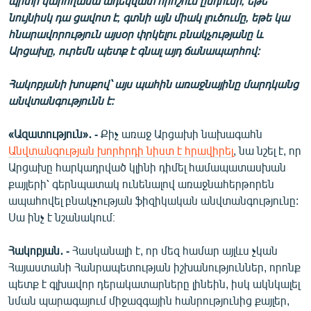
պիտի կարողանա ադեկվատ որոշում ընդունի, եթե
English
նույնիսկ դա ցավոտ է, գտնի այն միակ լուծումը, եթե կա
հնարավորություն այսօր փրկելու բնակչությանը և
Русский
Արցախը, ուրեմն պետք է գնալ այդ ճանապարհով։
ՀԵՏԵՎԵՔ ՄԵԶ
Հակոբյանի խոսքով՝ այս պահին առաջնայինը մարդկանց
անվտանգությունն է։
«Ազատություն»․ -
Քիչ առաջ Արցախի նախագահն
Անվտանգության խորհրդի նիստ է հրավիրել
, նա նշել է, որ
Արցախը հարկադրված կլինի դիմել համապատասխան
«Ազատության» բոլոր կայքերը
քայլերի՝ գերնպատակ ունենալով առաջնահերթորեն
ապահովել բնակչության ֆիզիկական անվտանգությունը:
Սա ինչ է նշանակում։
Հակոբյան․ -
Հասկանալի է, որ մեզ համար այլևս չկան
Հայաստանի Հանրապետության իշխանություններ, որոնք
պետք է գլխավոր դերակատարները լինեին, իսկ ակնկալել
նման պարագայում միջազգային հանրությունից քայլեր,