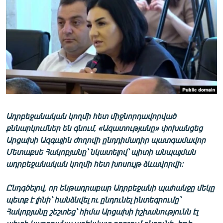
ՄԻՋԱԶԳԱՅԻՆ
ՄՇԱԿՈՒՅԹ
ՍՊՈՐՏ
ՄԵԿՆԱԲԱՆՈՒԹՅՈՒՆ
ՏՏ ԵՒ ԻՆՏԵՐՆԵՏ
ԿՈՐՈՆԱՎԻՐՈՒՍ
Ադրբեջանական կողմի հետ միջնորդավորված
ԱՐԽԻՎ
քննարկումներ են գնում, «Ազատությանը» փոխանցեց
ՏԵՍԱՆՅՈՒԹԵՐ
Արցախի Ազգային ժողովի ընդդիմադիր պատգամավոր
Մետաքսե Հակոբյանը՝ նկատելով՝ պիտի անպայման
ԲԱՆԱՎԵՃ
ադրբեջանական կողմի հետ խոսույթ ձևավորվի։
ՁԳՏԵԼՈՎ ԼԱՎԱԳՈՒՅՆԻՆ
Ընդգծելով, որ ենթադրաբար Ադրբեջանի պահանջը մեկը
ՓՈԴՔԱՍԹ
պետք է լինի՝ հանձնվել ու ընդունել ինտեգրումը՝
Հակոբյանը շեշտեց՝ հիմա Արցախի իշխանությունն էլ
Հայերեն