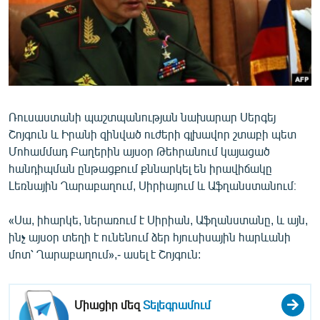
ՄԻՋԱԶԳԱՅԻՆ
ՄՇԱԿՈՒՅԹ
ՍՊՈՐՏ
ՄԵԿՆԱԲԱՆՈՒԹՅՈՒՆ
ՏՏ ԵՒ ԻՆՏԵՐՆԵՏ
Ռուսաստանի պաշտպանության նախարար Սերգեյ
Շոյգուն և Իրանի զինված ուժերի գլխավոր շտաբի պետ
ԿՈՐՈՆԱՎԻՐՈՒՍ
Մոհամմադ Բաղերին այսօր Թեհրանում կայացած
ԱՐԽԻՎ
հանդիպման ընթացքում քննարկել են իրավիճակը
Լեռնային Ղարաբաղում, Սիրիայում և Աֆղանստանում։
ՏԵՍԱՆՅՈՒԹԵՐ
ԲԱՆԱՎԵՃ
«Սա, իհարկե, ներառում է Սիրիան, Աֆղանստանը, և այն,
ինչ այսօր տեղի է ունենում ձեր հյուսիսային հարևանի
ՁԳՏԵԼՈՎ ԼԱՎԱԳՈՒՅՆԻՆ
մոտ՝ Ղարաբաղում»,- ասել է Շոյգուն:
ՓՈԴՔԱՍԹ
Միացիր մեզ
Տելեգրամում
Հայերեն