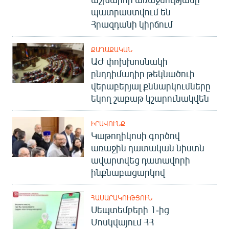
պատրաստվում են
Հրազդանի կիրճում
ՔԱՂԱՔԱԿԱՆ
ԱԺ փոխխոսնակի
ընդդիմադիր թեկնածուի
վերաբերյալ քննարկումները
եկող շաբաթ կշարունակվեն
ԻՐԱՎՈՒՆՔ
Կաթողիկոսի գործով
առաջին դատական նիստն
ավարտվեց դատավորի
ինքնաբացարկով
ՀԱՍԱՐԱԿՈՒԹՅՈՒՆ
Սեպտեմբերի 1-ից
Մոսկվայում ՀՀ