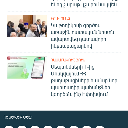
եկող շաբաթ կշարունակվեն
ԻՐԱՎՈՒՆՔ
Կաթողիկոսի գործով
առաջին դատական նիստն
ավարտվեց դատավորի
ինքնաբացարկով
ՀԱՍԱՐԱԿՈՒԹՅՈՒՆ
Սեպտեմբերի 1-ից
Մոսկվայում ՀՀ
քաղաքացիների համար նոր
պարտադիր պահանջներ
կգործեն. ինչ է փոխվում
ՀԵՏԵՎԵՔ ՄԵԶ