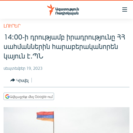
Մատչելիության
հղումներ
Անցնել
ԼՈՒՐԵՐ
հիմնական
ԱԶԱՏՈՒԹՅՈՒՆ TV
14:00-ի դրությամբ իրադրությունը ՀՀ
բովանդակությանը
ՀԱՅԱՍՏԱՆ
Անցնել
սահմաններին հարաբերականորեն
հիմնական
ՔԱՂԱՔԱԿԱՆ
կայուն է․ՊՆ
մենյուին
ԸՆՏՐՈՒԹՅՈՒՆՆԵՐ 2026
Որոնում
սեպտեմբեր 19, 2023
ԻՐԱՎՈՒՆՔ
Կիսվել
ՀԱՍԱՐԱԿՈՒԹՅՈՒՆ
ՏՆՏԵՍՈՒԹՅՈՒՆ
Ավելացրեք մեզ Google-ում
ՂԱՐԱԲԱՂ
ՊԱՏԵՐԱԶՄԻ 6 ՇԱԲԱԹՆԵՐԸ
ՏԱՐԱԾԱՇՐՋԱՆ