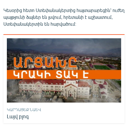
English
Կեսօրից հետո Ստեփանակերտից հայտարարեցին՝ ուժեղ
Русский
պայթյունի ձայներ են լսվում, հրետանի է աշխատում,
Ստեփանակերտին են հարվածում։
ՀԵՏԵՎԵՔ ՄԵԶ
«Ազատության» բոլոր կայքերը
ԿԱՐԴԱՑԵՔ ՆԱԵՎ
Լայվ բլոգ