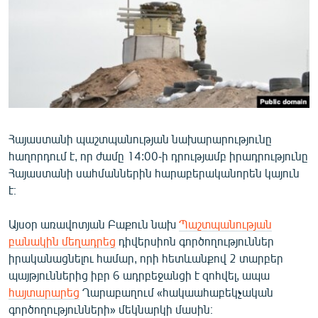
ՄԻՋԱԶԳԱՅԻՆ
ՄՇԱԿՈՒՅԹ
ՍՊՈՐՏ
ՄԵԿՆԱԲԱՆՈՒԹՅՈՒՆ
ՏՏ ԵՒ ԻՆՏԵՐՆԵՏ
Հայաստանի պաշտպանության նախարարությունը
ԿՈՐՈՆԱՎԻՐՈՒՍ
հաղորդում է, որ ժամը 14:00-ի դրությամբ իրադրությունը
ԱՐԽԻՎ
Հայաստանի սահմաններին հարաբերականորեն կայուն
է։
ՏԵՍԱՆՅՈՒԹԵՐ
ԲԱՆԱՎԵՃ
Այսօր առավոտյան Բաքուն նախ
Պաշտպանության
բանակին մեղադրեց
դիվերսիոն գործողություններ
ՁԳՏԵԼՈՎ ԼԱՎԱԳՈՒՅՆԻՆ
իրականացնելու համար, որի հետևանքով 2 տարբեր
ՓՈԴՔԱՍԹ
պայթյուններից իբր 6 ադրբեջանցի է զոհվել, ապա
հայտարարեց
Ղարաբաղում «հակաահաբեկչական
Հայերեն
գործողությունների» մեկնարկի մասին։