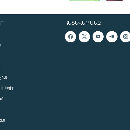
Ր
ՀԵՏԵՎԵՔ ՄԵԶ
ն
ն
յուն
 խնդիր
ան
նետ