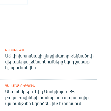
ՔԱՂԱՔԱԿԱՆ
ԱԺ փոխխոսնակի ընդդիմադիր թեկնածուի
վերաբերյալ քննարկումները եկող շաբաթ
կշարունակվեն
ՀԱՍԱՐԱԿՈՒԹՅՈՒՆ
Սեպտեմբերի 1-ից Մոսկվայում ՀՀ
քաղաքացիների համար նոր պարտադիր
պահանջներ կգործեն. ինչ է փոխվում