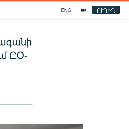
ՈՒՂԻՂ
ENG
վագանի
ւմ ԸՕ-