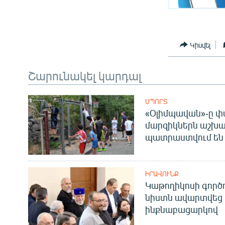
Կիսվել
Շարունակել կարդալ
ՍՊՈՐՏ
«Օլիմպավան»-ը փ
մարզիկներն աշխա
պատրաստվում են 
ԻՐԱՎՈՒՆՔ
Կաթողիկոսի գոր
նիստն ավարտվեց
ինքնաբացարկով