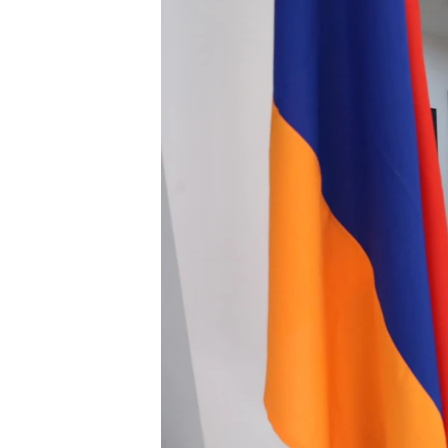
ՄԻՋԱԶԳԱՅԻՆ
ՄՇԱԿՈՒՅԹ
ՍՊՈՐՏ
ՄԵԿՆԱԲԱՆՈՒԹՅՈՒՆ
ՏՏ ԵՒ ԻՆՏԵՐՆԵՏ
ԿՈՐՈՆԱՎԻՐՈՒՍ
ԱՐԽԻՎ
ՏԵՍԱՆՅՈՒԹԵՐ
ԲԱՆԱՎԵՃ
ՁԳՏԵԼՈՎ ԼԱՎԱԳՈՒՅՆԻՆ
ՓՈԴՔԱՍԹ