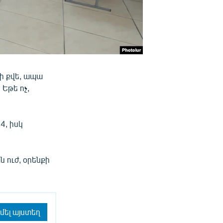
ի քվե, ապա
Եթե ոչ,
4, իսկ
 ուժ, օրենքի
մել այստեղ