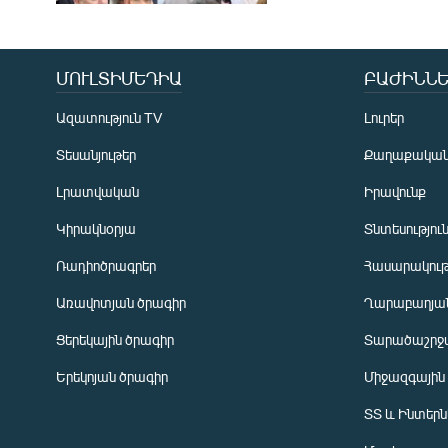
ՄՈՒԼՏԻՄԵԴԻԱ
ԲԱԺԻՆՆԵ
Ազատություն TV
Լուրեր
Տեսանյութեր
Քաղաքակա
Լրատվական
Իրավունք
Կիրակնօրյա
Տնտեսությու
Ռադիոծրագրեր
Հասարակութ
Առավոտյան ծրագիր
Ղարաբաղյան
Ցերեկային ծրագիր
Տարածաշրջ
Հայերեն
Երեկոյան ծրագիր
Միջազգային
English
ՏՏ և Ինտեր
Русский