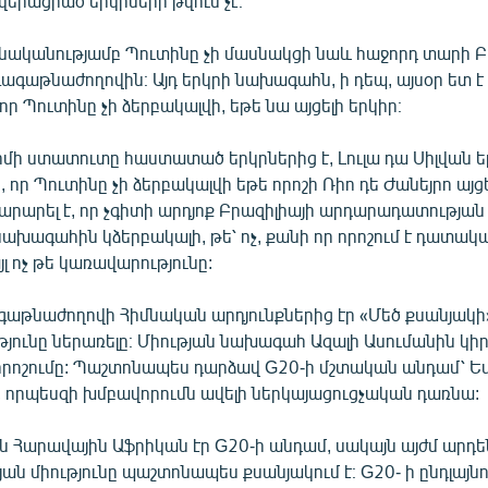
երացրած երկրների թվում չէ։
նականությամբ Պուտինը չի մասնակցի նաև հաջորդ տարի Բ
ագաթնաժողովին։ Այդ երկրի նախագահն, ի դեպ, այսօր ետ է 
որ Պուտինը չի ձերբակալվի, եթե նա այցելի երկիր։
ոմի ստատուտը հաստատած երկրներից է, Լուլա դա Սիլվան ե
 որ Պուտինը չի ձերբակալվի եթե որոշի Ռիո դե Ժանեյրո այցե
տարարել է, որ չգիտի արդյոք Բրազիլիայի արդարադատությա
ախագահին կձերբակալի, թե՝ ոչ, քանի որ որոշում է դատակ
լ ոչ թե կառավարությունը:
գաթնաժողովի Հիմնական արդյունքներից էր «Մեծ քսանյակի
թյունը ներառելը։ Միության նախագահ Ազալի Ասումանին կի
դ որոշումը: Պաշտոնապես դարձավ G20-ի մշտական անդամ՝ Ե
 որպեսզի խմբավորումն ավելի ներկայացուցչական դառնա:
յն Հարավային Աֆրիկան էր G20-ի անդամ, սակայն այժմ արդ
յան միությունը պաշտոնապես քսանյակում է։ G20- ի ընդլայն