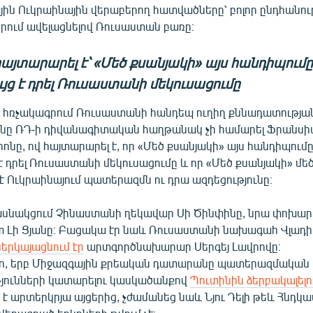
յին Ուկրաինային վերաբերող հատվածները՝ բոլոր ընդհանու
րում ավելացնելով Ռուսաստան բառը։
այտարարել է՝ «Մեծ քսանյակի» այս հանդիպումը
ւյց է դրել Ռուսաստանի մեկուսացումը
որ հռչակագրում Ռուսաստանի հանդեպ ուղիղ քննադատությա
ւնը ՌԴ-ի դիվանագիտական հաղթանակ չի համարել Ֆրանս
րոնը, ով հայտարարել է, որ «Մեծ քսանյակի» այս հանդիպումը
 է դրել Ռուսաստանի մեկուսացումը և որ «Մեծ քսանյակի» մե
 Ուկրաինայում պատերազմն ու դրա ազդեցությունը։
ասնակցում Չինաստանի ղեկավար Սի Ծինփինը, նրա փոխարեն
տ Լի Ցյանը։ Բացակա էր նաև Ռուսաստանի նախագահ Վլադի
երկայացնում էր
արտգործնախարար Սերգեյ Լավրովը։
տո, երբ Միջազգային քրեական դատարանը պատերազմական
յունների կատարելու կասկածանքով
Պուտինին ձերբակալելու
է արտերկրյա այցերից, չժամանեց նաև Նյու Դելի թեև Հնդկ