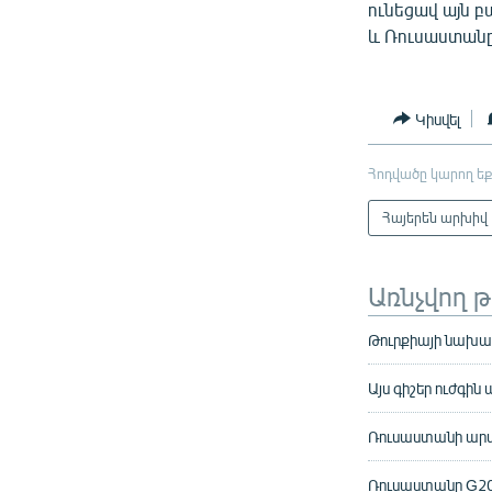
ունեցավ այն բ
և Ռուսաստանը,
Կիսվել
Հոդվածը կարող եք
Հայերեն արխիվ
Առնչվող 
Թուրքիայի նախա
Այս գիշեր ուժգին
Ռուսաստանի արտ
Ռուսաստանը G20-