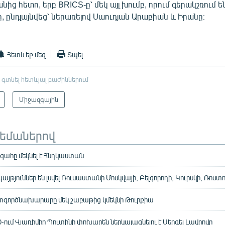
անից հետո, երբ BRICS-ը՝ մեկ այլ խումբ, որում գերակշռում
 ընդլայնվեց՝ ներառելով Սաուդյան Արաբիան և Իրանը։
Հետևեք մեզ
Տպել
 գտնել հետևյալ բաժիններում
Միջազգային
թեմաներով
գահը մեկնել է Հնդկաստան
 պայթյուններ են լսվել Ռուսաստանի Մոսկվայի, Բելգորոդի, Կուրսկի, Ռոստ
գործնախարարը մեկ շաբաթից կմեկնի Թուրքիա
ում Վլադիմիր Պուտինի փոխարեն ներկայացնելու է Սերգեյ Լավրովը