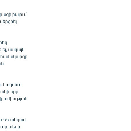
րազիլիայում
վերցրել
րեկ
լել, սակայն
ն համակարգը
ան
» կազմում
րակի օրը
վրամիության
են 55 անդամ
ումը տեղի