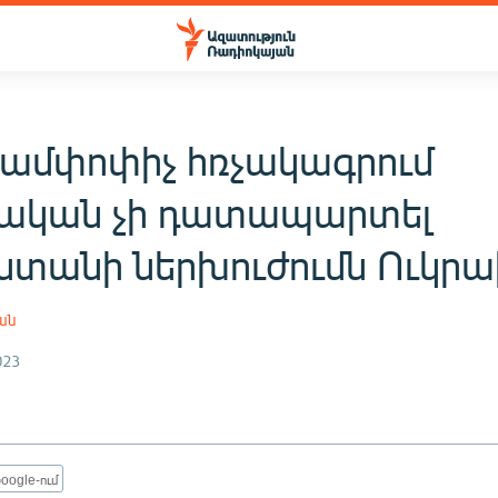
 ամփոփիչ հռչակագրում
ական չի դատապարտել
ստանի ներխուժումն Ուկր
ան
023
oogle-ում