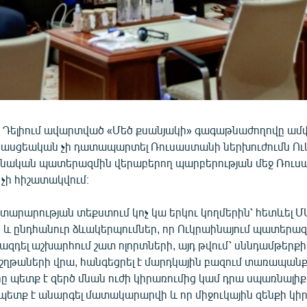
ւ Դելիում ավարտված «Մեծ քսանյակի» գագաթնաժողովը ամ
հասցեական չի դատապարտել Ռուսաստանի ներխուժումն Ու
աինական պատերազմին վերաբերող պարբերության մեջ Ռու
չի հիշատակվում։
տարարության տեքստում կոչ կա երկու կողմերին՝ հետևել Մ
ն և ընդհանուր ձևակերպումներ, որ Ուկրաինայում պատերա
զդել աշխարհում շատ ոլորտների, այդ թվում՝ սննդամթերքի
շղթաների վրա, հանգեցրել է մարդկային բազում տառապանք
ը պետք է զերծ մնան ուժի կիրառումից կամ դրա սպառնալիք
ետք է անարգել մատակարարվի և որ միջուկային զենքի կիր