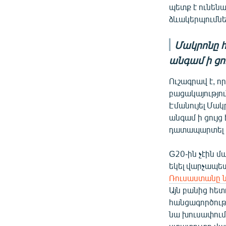
պետք է ունենա
ձևակերպումնե
Մակրոնը հ
անգամ ի ցո
Ուշագրավ է, 
բացակայությո
Էմանույել Մակ
անգամ ի ցույց
դատապարտել է
G20-ին չէին մ
եկել վարչապե
Ռուսաստանը ն
Այն բանից հե
հանցագործութ
նա խուսափում 