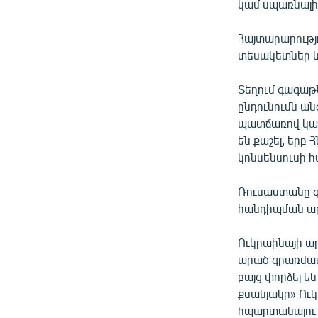
կամ սպառնալիք
Հայտարարությո
տեսակետներ 
Տեղում գագաթն
ընդունումն ան
պատճառով կար
են քաշել, երբ
կոնսենսուսի հ
Ռուսաստանը գո
հանդիպման ար
Ուկրաինայի ա
արած գրառմամբ
բայց փորձել ե
քսանյակը» Ու
հպարտանալու ո