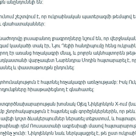
ն անընդունելի են։
ւնում շեշտվում է, որ ուկրաինական պատերազմի թեմայով ե
և գնահատականներ։
աժողովը լուսաբանող լրագրողները նշում են, որ վերջնակա
գամ կասկածի տակ էր, Նյու Դելիի հանդիպումը հենց ուկրա
ող էր առանց հռչակագրի մնալ, և բոլորն ակնհայտորեն թեթ
 Հնդկաստանի վարչապետ Նարենդրա Մոդին հայտարարել է, որ
ասնել և փաստաթուղթն ընդունել։
հունակություն է հայտնել հռչակագրի առնչությամբ։ Իսկ Ո
դյունքները հիասթափեցնող է գնահատել։
րտգործնախարարության խոսնակ Օլեգ Նիկելոնկոն X-ում (նա
 շնորհակալություն է հայտնել այն գործընկերներին, որ թեև
ն ավելի կոշտ ձևակերպումներ ներառել տեքստում, և հայտարա
կրաինայի դեմ Ռուսաստանի ագրեսիայի մասով հայտարարութ
չինչ չունի։ Նիկոլենկոն նաև ներկայացրել է, թե ըստ ուկրաի