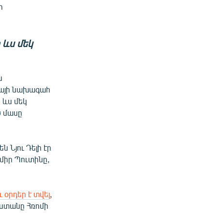
ր
 ևս մեկ
ն
իայի նախագահ
 ևս մեկ
ծ մասը
 Նյու Դելի էր
միր Պուտինը,
 օրդեր է տվել
,
աստանը Հռոմի