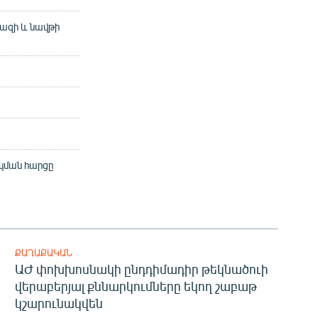
գազի և նավթի
կման հարցը
ՔԱՂԱՔԱԿԱՆ
ԱԺ փոխխոսնակի ընդդիմադիր թեկնածուի
վերաբերյալ քննարկումները եկող շաբաթ
կշարունակվեն