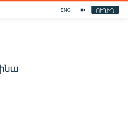
ՈՒՂԻՂ
ENG
աինա