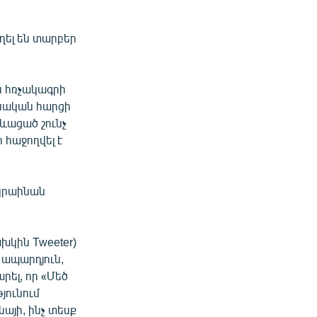
ղել են տարբեր
ն հռչակագրի
ինական հարցի
ևացած շունչ
 հաջողվել է
ւկրաինան
խկին Tweeter)
 ապարդյուն,
րել, որ «Մեծ
յունում
նայի, ինչ տեսք