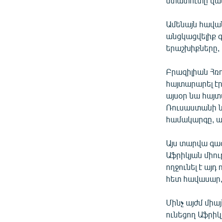
ստատուտը վավ
Ամենայն հավա
անցկացվելիք գ
երաշխիքները, 
Բրազիլիան Հռ
հայտարարել էր,
այսօր նա հայ
Ռուսաստանի ն
համակարգը, այ
Այս տարվա գա
Աֆրիկյան միու
ողջունել է այ
հետ հավասար,
Մինչ այժմ միա
ունեցող Աֆրիկ