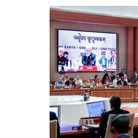
ՄԻՋԱԶԳԱՅԻՆ
ՄՇԱԿՈՒՅԹ
ՍՊՈՐՏ
ՄԵԿՆԱԲԱՆՈՒԹՅՈՒՆ
ՏՏ ԵՒ ԻՆՏԵՐՆԵՏ
ԿՈՐՈՆԱՎԻՐՈՒՍ
ԱՐԽԻՎ
ՏԵՍԱՆՅՈՒԹԵՐ
ԲԱՆԱՎԵՃ
ՁԳՏԵԼՈՎ ԼԱՎԱԳՈՒՅՆԻՆ
ՓՈԴՔԱՍԹ