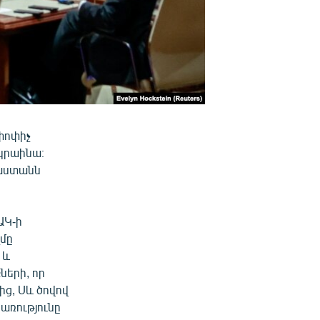
փոփիչ
կրաինա։
սաստանն
ԱԿ-ի
զմը
 և
ների, որ
ից, Սև ծովով
առությունը