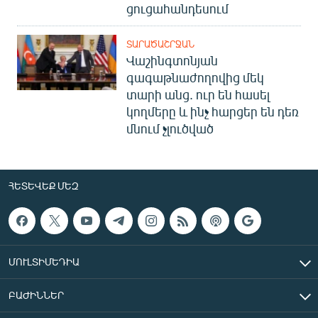
ցուցահանդեսում
ՏԱՐԱԾԱՇՐՋԱՆ
Վաշինգտոնյան
գագաթնաժողովից մեկ
տարի անց. ուր են հասել
կողմերը և ինչ հարցեր են դեռ
մնում չլուծված
ՀԵՏԵՎԵՔ ՄԵԶ
ՄՈՒԼՏԻՄԵԴԻԱ
ԲԱԺԻՆՆԵՐ