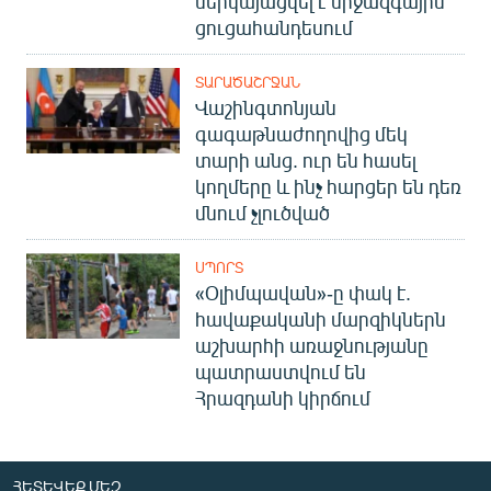
ներկայացվել է միջազգային
ցուցահանդեսում
ՏԱՐԱԾԱՇՐՋԱՆ
Վաշինգտոնյան
գագաթնաժողովից մեկ
տարի անց. ուր են հասել
կողմերը և ինչ հարցեր են դեռ
մնում չլուծված
ՍՊՈՐՏ
«Օլիմպավան»-ը փակ է.
հավաքականի մարզիկներն
աշխարհի առաջնությանը
պատրաստվում են
Հրազդանի կիրճում
ՀԵՏԵՎԵՔ ՄԵԶ