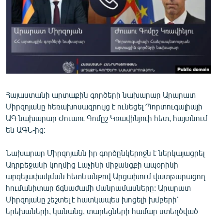
ՄԻՋԱԶԳԱՅԻՆ
ՄՇԱԿՈՒՅԹ
ՍՊՈՐՏ
ՄԵԿՆԱԲԱՆՈՒԹՅՈՒՆ
ՏՏ ԵՒ ԻՆՏԵՐՆԵՏ
Հայաստանի արտաքին գործերի նախարար Արարատ
ԿՈՐՈՆԱՎԻՐՈՒՍ
Միրզոյանը հեռախոսազրույց է ունեցել Պորտուգալիայի
ԱՐԽԻՎ
ԱԳ նախարար Ժուաու Գոմըշ Կռավինյուի հետ, հայտնում
են ԱԳՆ-ից։
ՏԵՍԱՆՅՈՒԹԵՐ
ԲԱՆԱՎԵՃ
Նախարար Միրզոյանն իր գործընկերոջն է ներկայացրել
Ադրբեջանի կողմից Լաչինի միջանցքի ապօրինի
ՁԳՏԵԼՈՎ ԼԱՎԱԳՈՒՅՆԻՆ
արգելափակման հետևանքով Արցախում վատթարացող
ՓՈԴՔԱՍԹ
հումանիտար ճգնաժամի մանրամասները: Արարատ
Միրզոյանը շեշտել է հատկապես խոցելի խմբերի՝
Հայերեն
երեխաների, կանանց, տարեցների համար ստեղծված