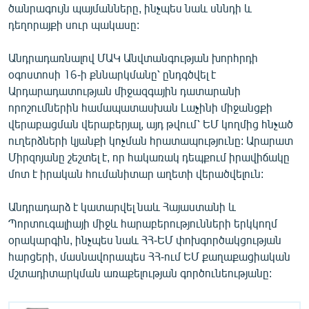
ծանրագույն պայմանները, ինչպես նաև սննդի և
English
դեղորայքի սուր պակասը:
Русский
Անդրադառնալով ՄԱԿ Անվտանգության խորհրդի
օգոստոսի 16-ի քննարկմանը՝ ընդգծվել է
ՀԵՏԵՎԵՔ ՄԵԶ
Արդարադատության միջազգային դատարանի
որոշումներին համապատասխան Լաչինի միջանցքի
վերաբացման վերաբերյալ, այդ թվում՝ ԵՄ կողմից հնչած
ուղերձների կյանքի կոչման հրատապությունը: Արարատ
Միրզոյանը շեշտել է, որ հակառակ դեպքում իրավիճակը
«Ազատության» բոլոր կայքերը
մոտ է իրական հումանիտար աղետի վերածվելուն:
Անդրադարձ է կատարվել նաև Հայաստանի և
Պորտուգալիայի միջև հարաբերությունների երկկողմ
օրակարգին, ինչպես նաև ՀՀ-ԵՄ փոխգործակցության
հարցերի, մասնավորապես ՀՀ-ում ԵՄ քաղաքացիական
մշտադիտարկման առաքելության գործունեությանը: