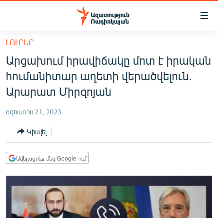
Մատչելիության
հղումներ
Անցնել
ԼՈՒՐԵՐ
հիմնական
ԱԶԱՏՈՒԹՅՈՒՆ TV
Արցախում իրավիճակը մոտ է իրական
բովանդակությանը
ՀԱՅԱՍՏԱՆ
Անցնել
հումանիտար աղետի վերածվելուն.
հիմնական
ՔԱՂԱՔԱԿԱՆ
Արարատ Միրզոյան
մենյուին
ԸՆՏՐՈՒԹՅՈՒՆՆԵՐ 2026
Որոնում
օգոստոս 21, 2023
ԻՐԱՎՈՒՆՔ
Կիսվել
ՀԱՍԱՐԱԿՈՒԹՅՈՒՆ
ՏՆՏԵՍՈՒԹՅՈՒՆ
Ավելացրեք մեզ Google-ում
ՂԱՐԱԲԱՂ
ՊԱՏԵՐԱԶՄԻ 6 ՇԱԲԱԹՆԵՐԸ
ՏԱՐԱԾԱՇՐՋԱՆ