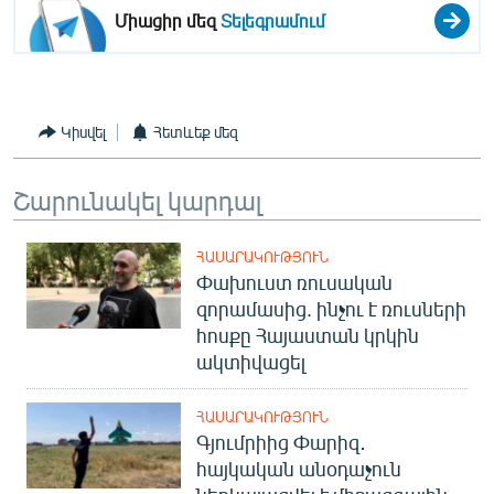
Միացիր մեզ
Տելեգրամում
Կիսվել
Հետևեք մեզ
Շարունակել կարդալ
ՀԱՍԱՐԱԿՈՒԹՅՈՒՆ
Փախուստ ռուսական
զորամասից. ինչու է ռուսների
հոսքը Հայաստան կրկին
ակտիվացել
ՀԱՍԱՐԱԿՈՒԹՅՈՒՆ
Գյումրիից Փարիզ․
հայկական անօդաչուն