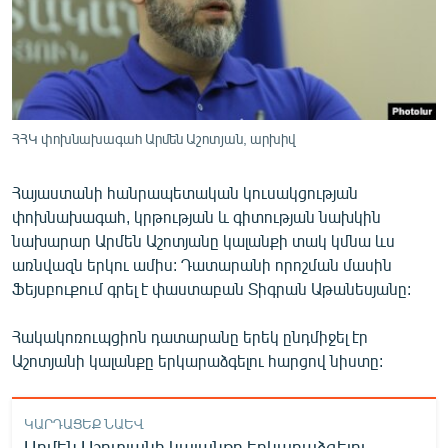
ՄԻՋԱԶԳԱՅԻՆ
ՄՇԱԿՈՒՅԹ
ՍՊՈՐՏ
ՄԵԿՆԱԲԱՆՈՒԹՅՈՒՆ
ՀՀԿ փոխնախագահ Արմեն Աշոտյան, արխիվ
ՏՏ ԵՒ ԻՆՏԵՐՆԵՏ
Հայաստանի հանրապետական կուսակցության
ԿՈՐՈՆԱՎԻՐՈՒՍ
փոխնախագահ, կրթության և գիտության նախկին
ԱՐԽԻՎ
նախարար Արմեն Աշոտյանը կալանքի տակ կմնա ևս
առնվազն երկու ամիս: Դատարանի որոշման մասին
ՏԵՍԱՆՅՈՒԹԵՐ
Ֆեյսբուքում գրել է փաստաբան Տիգրան Աթանեսյանը:
ԲԱՆԱՎԵՃ
Հակակոռուպցիոն դատարանը երեկ ընդմիջել էր
ՁԳՏԵԼՈՎ ԼԱՎԱԳՈՒՅՆԻՆ
Աշոտյանի կալանքը երկարաձգելու հարցով նիստը:
ՓՈԴՔԱՍԹ
ԿԱՐԴԱՑԵՔ ՆԱԵՎ
Հայերեն
Արմեն Աշոտյանի կալանքը երկարաձգելու