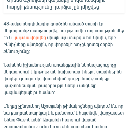
English
հարցի քննությունը դարձյալ ընդմիջվեց
Русский
48-ամյա ընդդիմադիր գործչին անցած տարի էր
մեղադրանք առաջադրվել, նա յոթ ամիս ազատության մեջ
ՀԵՏԵՎԵՔ ՄԵԶ
էր և
կալանավորվեց
միայն այս տարվա հունիսին, երբ
քննիչները պնդեցին, որ փորձել է խոչընդոտել գործի
քննությունը։
Նախկին իշխանության առանցքային ներկայացուցիչը
«Ազատության» բոլոր կայքերը
մեղադրվում է կրթության նախարար լինելու տարիներին
փողերի լվացումը, վստահված գույքը հափշտակելը,
պաշտոնեական լիազորություններն անցնելը
կազմակերպելու համար։
Մեղքը չընդունող Աշոտյանի թիմակիցները պնդում են, որ
նա քաղբանտարկյալ է և բանտում է հայտնվել վարչապետ
Նիկոլ Փաշինյանի՝ Արցախի հարցում վարած
քաղաքականությունը կոշտ քննադատելու համար։