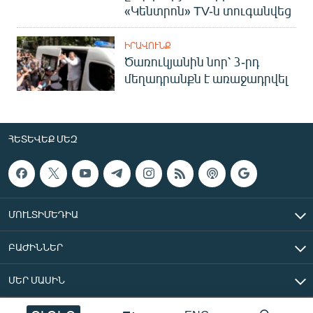
«Կենտրոն» TV-ն տուգանվեց
ԻՐԱՎՈՒՆՔ
Ծառուկյանին նոր՝ 3-րդ
մեղադրանքն է առաջադրվել
ՀԵՏԵՎԵՔ ՄԵԶ
ՄՈՒԼՏԻՄԵԴԻԱ
ԲԱԺԻՆՆԵՐ
ՄԵՐ ՄԱՍԻՆ