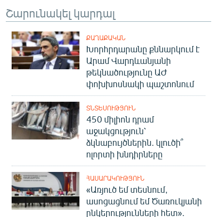
Շարունակել կարդալ
ՔԱՂԱՔԱԿԱՆ
Խորհրդարանը քննարկում է
Արամ Վարդևանյանի
թեկնածությունը ԱԺ
փոխխոսնակի պաշտոնում
ՏՆՏԵՍՈՒԹՅՈՒՆ
450 միլիոն դրամ
աջակցություն՝
ձկնաբույծներին. կլուծի՞
ոլորտի խնդիրները
ՀԱՍԱՐԱԿՈՒԹՅՈՒՆ
«Առյուծ եմ տեսնում,
ասոցացնում եմ Ծառուկյանի
ընկերությունների հետ».