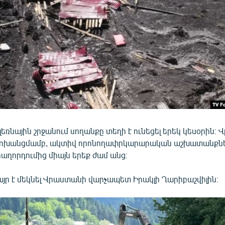
լեռնային շրջանում սողանքը տեղի է ունեցել երեկ կեսօրին։
փոխանցմամբ, ակտիվ որոնողափրկարարական աշխատանքներ
աղորդումից միայն երեք ժամ անց։
այր է մեկնել Վրաստանի վարչապետ Իրակլի Ղարիբաշվիլին։