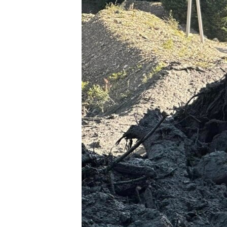
ՄԻՋԱԶԳԱՅԻՆ
ՄՇԱԿՈՒՅԹ
ՍՊՈՐՏ
ՄԵԿՆԱԲԱՆՈՒԹՅՈՒՆ
ՏՏ ԵՒ ԻՆՏԵՐՆԵՏ
ԿՈՐՈՆԱՎԻՐՈՒՍ
ԱՐԽԻՎ
ՏԵՍԱՆՅՈՒԹԵՐ
ԲԱՆԱՎԵՃ
ՁԳՏԵԼՈՎ ԼԱՎԱԳՈՒՅՆԻՆ
ՓՈԴՔԱՍԹ