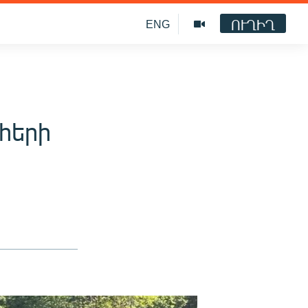
ՈՒՂԻՂ
ENG
հերի