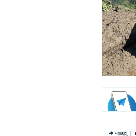
Կիսվել