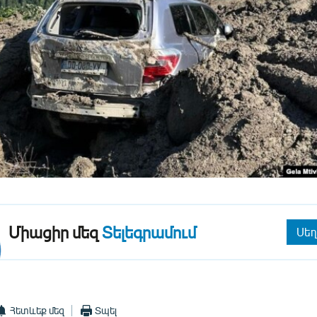
Միացիր մեզ
Տելեգրամում
Սեղ
Հետևեք մեզ
Տպել