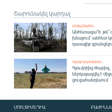
Շարունակել կարդալ
ՄԻՋԱԶԳԱՅԻՆ
Անհետացա՞ծ, թե՞ 
խնայում՝ անհետ կ
դասալիք գրանցելո
ՀԱՍԱՐԱԿՈՒԹՅՈՒՆ
Գյումրիից Փարիզ․
ներկայացվել է մի
ցուցահանդեսում
ՄՈՒԼՏԻՄԵԴԻԱ
ԲԱԺԻՆՆԵ