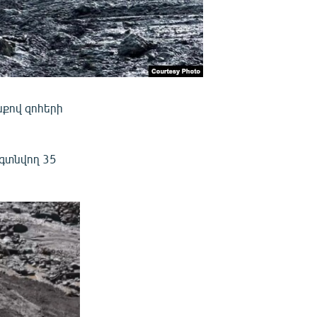
քով զոհերի
գտնվող 35