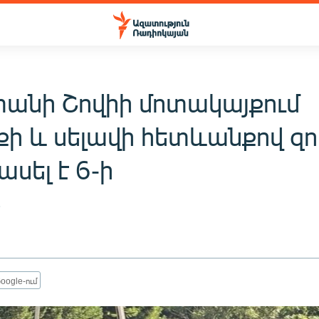
անի Շովիի մոտակայքում
քի և սելավի հետևանքով զո
ասել է 6-ի
3
oogle-ում