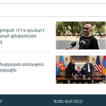
զոհված․ ՌԴ-ն գումար է
որած զինվորներին
վ
 հայկական անօդաչուն
ջազգային
Ր
ՀԵՏԵՎԵՔ ՄԵԶ