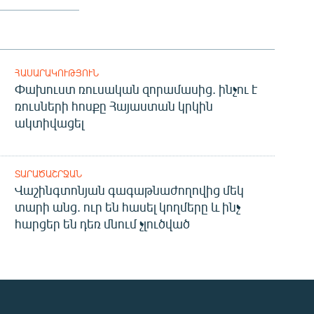
ՀԱՍԱՐԱԿՈՒԹՅՈՒՆ
Փախուստ ռուսական զորամասից. ինչու է
ռուսների հոսքը Հայաստան կրկին
ակտիվացել
ՏԱՐԱԾԱՇՐՋԱՆ
Վաշինգտոնյան գագաթնաժողովից մեկ
տարի անց. ուր են հասել կողմերը և ինչ
հարցեր են դեռ մնում չլուծված