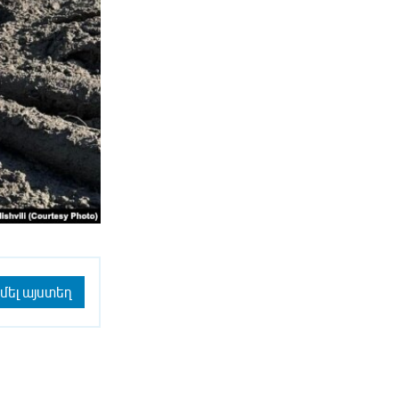
մել այստեղ