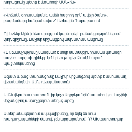
խորացումը պետք է մտահոգի ԱՄՆ-ին»
«Վիճակն օրհասական է, ամեն հաջորդ օրն՝ ավելի ծանր».
բազմամարդ հանրահավաք՝ Լեռնային Ղարաբաղում
Բլինքենը Ալիևի հետ զրույցում կարևորել է բանակցություններում
փոխզիջումը, Լաչինի միջանցքով անխափան անցումը
«ԼՂ բնակչությունը կանգնած է սովի մատնվելու իրական վտանգի
առջև». արցախցիները կոնկրետ քայլեր են ակնկալում
պաշտոնյաներից
Ազատ և բաց տարանցումը Լաչինի միջանցքով պետք է անհապաղ
վերականգնվի. ԱՄՆ դեսպանատուն
ԵՄ-ն վերահաստատում է իր կոչը Ադրբեջանին՝ ապահովելու Լաչինի
միջանցքով անխոչընդոտ տեղաշարժը
Ստեփանակերտում ակնկալիքները, որ եղել են ռուս
խաղաղապահների մասով, չեն արդարանում․ ՀՀ ԱԽ քարտուղար