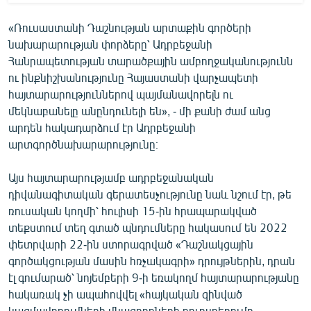
«Ռուսաստանի Դաշնության արտաքին գործերի
նախարարության փորձերը՝ Ադրբեջանի
Հանրապետության տարածքային ամբողջականությունն
ու ինքնիշխանությունը Հայաստանի վարչապետի
հայտարարություններով պայմանավորելն ու
մեկնաբանելը անընդունելի են», - մի քանի ժամ անց
արդեն հակադարձում էր Ադրբեջանի
արտգործնախարարությունը։
Այս հայտարարությամբ ադրբեջանական
դիվանագիտական գերատեսչությունը նաև նշում էր, թե
ռուսական կողմի՝ հուլիսի 15-ին հրապարակված
տեքստում տեղ գտած պնդումները հակասում են 2022
փետրվարի 22-ին ստորագրված «Դաշնակցային
գործակցության մասին հռչակագրի» դրույթներին, դրան
էլ գումարած՝ նոյեմբերի 9-ի եռակողմ հայտարարությանը
հակառակ չի ապահովվել «հայկական զինված
կազմավորումների մնացորդների դուրսբերումը