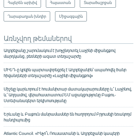
Հայերեն արխիվ
Հայաստան
Տարածաշրջան
Ղարաբաղյան խնդիր
Միջազգային
Առնչվող թեմաներով
Ադրբեջանը շարունակում է խոչընդոտել Լաչինի միջանցքով
մարդկանց, բեռների ազատ տեղաշարժը
ՄԻԵԴ-ը կրկին պարտավորեցրել է Ադրբեջանին՝ ապահովել ծանր
հիվանդների տեղաշարժը «Լաչինի միջանցքով»
Միշելը կարևորում է հումանիտար մատակարարումները և՛ Լաչինով,
և՛ Աղդամով, վերահաստատում ԵՄ աջակցությունը Բաքու-
Ստեփանակերտ երկխոսությանը
Երևանը և Բաքուն մանրամասներ են հաղորդում Բրյուսելի եռակողմ
հանդիպումից
Atlantic Council. «Ինչո՞ւ Ռուսաստանի և Ադրբեջանի կապերի