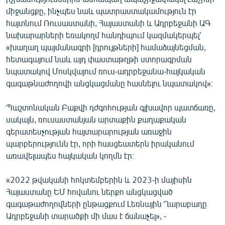
միջանցքը, ինչպես նաև պատրաստակամություն էր
հայտնում Ռուսաստանի, Հայաստանի և Ադրբեջանի ԱԳ
նախարարների եռակողմ հանդիպում կազմակերպել՝
«խաղաղ պայմանագրի [դրույթների] համաձայնեցման,
հետագայում նաև այդ փաստաթղթի ստորագրման
նպատակով Մոսկվայում ռուս-ադրբեջանա-հայկական
գագաթնաժողովի անցկացմանը հասնելու նպատակով»։
Պաշտոնական Բաքվի դժգոհության գլխավոր պատճառը,
սակայն, ռուսաստանյան արտաքին քաղաքական
գերատեսչության հայտարարության առաջին
պարբերությունն էր, որի հասցեատերն իրականում
առավելապես հայկական կողմն էր։
«2022 թվականի հոկտեմբերին և 2023-ի մայիսին
Հայաստանը ԵՄ հովանու ներքո անցկացված
գագաթաժողովների ընթացքում Լեռնային Ղարաբաղը
Ադրբեջանի տարածքի մի մաս է ճանաչել», -