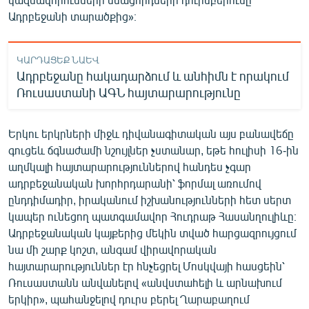
Ադրբեջանի տարածքից»։
ԿԱՐԴԱՑԵՔ ՆԱԵՎ
Ադրբեջանը հակադարձում և անհիմն է որակում
Ռուսաստանի ԱԳՆ հայտարարությունը
Երկու երկրների միջև դիվանագիտական այս բանավեճը
գուցեև ճգնաժամի նշույլներ չստանար, եթե հուլիսի 16-ին
աղմկալի հայտարարություններով հանդես չգար
ադրբեջանական խորհրդարանի՝ ֆորմալ առումով
ընդդիմադիր, իրականում իշխանությունների հետ սերտ
կապեր ունեցող պատգամավոր Հուդրաթ Հասանղուլիևը։
Ադրբեջանական կայքերից մեկին տված հարցազրույցում
նա մի շարք կոշտ, անգամ վիրավորական
հայտարարություններ էր հնչեցրել Մոսկվայի հասցեին՝
Ռուսաստանն անվանելով «անվստահելի և արնախում
երկիր», պահանջելով դուրս բերել Ղարաբաղում