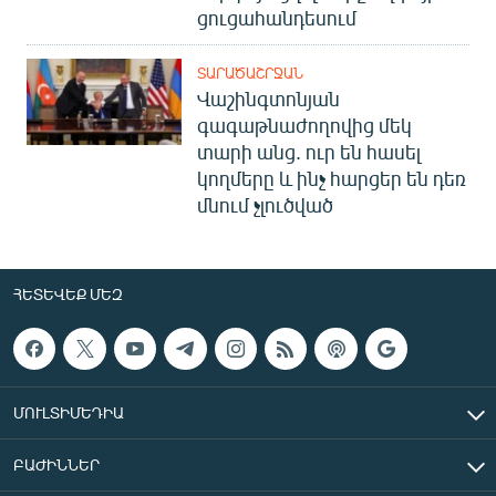
ցուցահանդեսում
ՏԱՐԱԾԱՇՐՋԱՆ
Վաշինգտոնյան
գագաթնաժողովից մեկ
տարի անց. ուր են հասել
կողմերը և ինչ հարցեր են դեռ
մնում չլուծված
ՀԵՏԵՎԵՔ ՄԵԶ
ՄՈՒԼՏԻՄԵԴԻԱ
ԲԱԺԻՆՆԵՐ