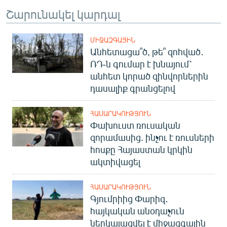
Շարունակել կարդալ
ՄԻՋԱԶԳԱՅԻՆ
Անհետացա՞ծ, թե՞ զոհված․
ՌԴ-ն գումար է խնայում՝
անհետ կորած զինվորներին
դասալիք գրանցելով
ՀԱՍԱՐԱԿՈՒԹՅՈՒՆ
Փախուստ ռուսական
զորամասից. ինչու է ռուսների
հոսքը Հայաստան կրկին
ակտիվացել
ՀԱՍԱՐԱԿՈՒԹՅՈՒՆ
Գյումրիից Փարիզ․
հայկական անօդաչուն
ներկայացվել է միջազգային