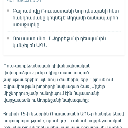
ԿԱՐԴԱՑԵՔ ՆԱԵՎ
Բայրամովը Ռուսաստանի նոր դեսպանի հետ
հանդիպմանը կրկնել է Աղդամի ճանապարհի
առաջարկը
Ռուսաստանում Ադրբեջանի դեսպանին
կանչել են ԱԳՆ
Ռուս-ադրբեջանական դիվանագիտական
փոխհրաձգությունը սկիզբ առավ անցած
շաբաթավերջին՝ այն նույն ժամերին, երբ Բրյուսելում
Եվրամիության խորհրդի նախագահ Շառլ Միշելի
միջնորդությամբ հանդիպում էին Հայաստանի
վարչապետն ու Ադրբեջանի նախագահը։
Հուլիսի 15-ի կեսօրին Ռուսաստանի ԱԳՆ-ը հանդես եկավ
հայտարարությամբ, որում կոչ էր անում ադրբեջանական
իշխանություններին անհապաղ ապաշրջափակել Լաչինի