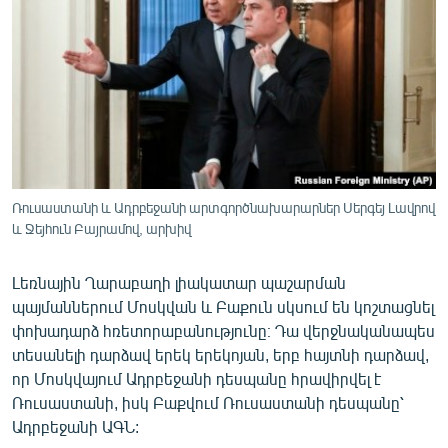
ՄԻՋԱԶԳԱՅԻՆ
ՄՇԱԿՈՒՅԹ
ՍՊՈՐՏ
ՄԵԿՆԱԲԱՆՈՒԹՅՈՒՆ
ՏՏ ԵՒ ԻՆՏԵՐՆԵՏ
ԿՈՐՈՆԱՎԻՐՈՒՍ
Ռուսաստանի և Ադրբեջանի արտգործնախարարներ Սերգեյ Լավրով
և Ջեյհուն Բայրամով, արխիվ
ԱՐԽԻՎ
ՏԵՍԱՆՅՈՒԹԵՐ
Լեռնային Ղարաբաղի լիակատար պաշարման
ԲԱՆԱՎԵՃ
պայմաններում Մոսկվան և Բաքուն սկսում են կոշտացնել
փոխադարձ հռետորաբանությունը։ Դա վերջնականապես
ՁԳՏԵԼՈՎ ԼԱՎԱԳՈՒՅՆԻՆ
տեսանելի դարձավ երեկ երեկոյան, երբ հայտնի դարձավ,
ՓՈԴՔԱՍԹ
որ Մոսկվայում Ադրբեջանի դեսպանը հրավիրվել է
Ռուսաստանի, իսկ Բաքվում Ռուսաստանի դեսպանը՝
Ադրբեջանի ԱԳՆ:
Հայերեն