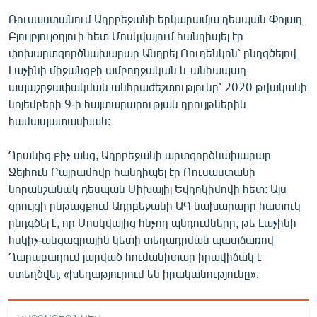
English
Ռուսաստանում Ադրբեջանի երկարամյա դեսպան Փոլադ
Բյուլբյուլօղլուի հետ Մոսկվայում հանդիպել էր
Русский
փոխարտգործնախարար Անդրեյ Ռուդենկոն՝ ընդգծելով
Լաչինի միջանցքի ամբողջական և անհապաղ
ՀԵՏԵՎԵՔ ՄԵԶ
ապաշրջափակման անհրաժեշտությունը՝ 2020 թվականի
նոյեմբերի 9-ի հայտարարության դրույթներին
համապատասխան:
Դրանից քիչ անց, Ադրբեջանի արտգործնախարար
Ջեյհուն Բայրամովը հանդիպել էր Ռուսաստանի
«Ազատության» բոլոր կայքերը
նորանշանակ դեսպան Միխայիլ Եվդոկիմովի հետ: Այս
զրույցի ընթացքում Ադրբեջանի ԱԳ նախարարը հատուկ
ընդգծել է, որ Մոսկվայից հնչող պնդումները, թե Լաչինի
հսկիչ-անցագրային կետի տեղադրման պատճառով
Ղարաբաղում լարված հումանիտար իրավիճակ է
ստեղծվել, «խեղաթյուրում են իրականությունը»։