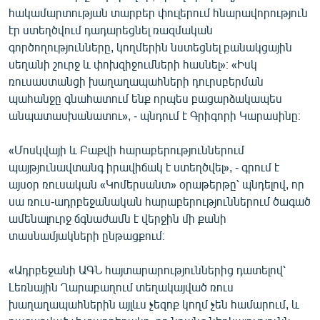
հակամարտության տարբեր փուլերում հնարավորություն
էր ստեղծվում դադարեցնել ռազմական
գործողությունները, կողմերին նստեցնել բանակցային
սեղանի շուրջ և փոխզիջումների հասնել»։ «Իսկ
ռուսաստանցի խաղաղապահների դուրսբերման
պահանջը գնահատում ենք որպես բացարձակապես
անպատասխանատու», - պնդում է Գրիգորի Կարասինը։
«Մոսկվայի և Բաքվի հարաբերություններում
պայթյունավտանգ իրավիճակ է ստեղծվել», - գրում է
այսօր ռուսական «Կոմերսանտ» օրաթերթը՝ պնդելով, որ
սա ռուս-ադրբեջանական հարաբերություններում ծագած
ամենալուրջ ճգնաժամն է վերջին մի քանի
տասնամյակների ընթացքում։
«Ադրբեջանի ԱԳՆ հայտարարություններից դատելով՝
Լեռնային Ղարաբաղում տեղակայված ռուս
խաղաղապահներին այլևս չեզոք կողմ չեն համարում, և