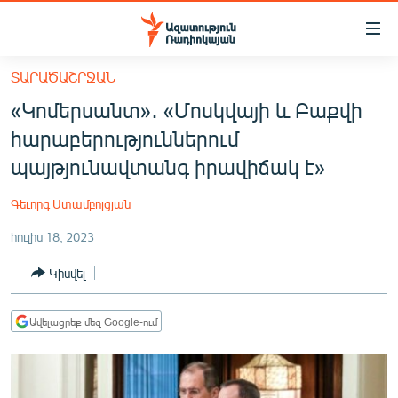
Մատչելիության
հղումներ
Անցնել
ՏԱՐԱԾԱՇՐՋԱՆ
հիմնական
ԱԶԱՏՈՒԹՅՈՒՆ TV
«Կոմերսանտ»․ «Մոսկվայի և Բաքվի
բովանդակությանը
ՀԱՅԱՍՏԱՆ
Անցնել
հարաբերություններում
հիմնական
ՔԱՂԱՔԱԿԱՆ
պայթյունավտանգ իրավիճակ է»
մենյուին
ԸՆՏՐՈՒԹՅՈՒՆՆԵՐ 2026
Որոնում
Գեւորգ Ստամբոլցյան
ԻՐԱՎՈՒՆՔ
հուլիս 18, 2023
ՀԱՍԱՐԱԿՈՒԹՅՈՒՆ
Կիսվել
ՏՆՏԵՍՈՒԹՅՈՒՆ
ՂԱՐԱԲԱՂ
Ավելացրեք մեզ Google-ում
ՊԱՏԵՐԱԶՄԻ 6 ՇԱԲԱԹՆԵՐԸ
ՏԱՐԱԾԱՇՐՋԱՆ