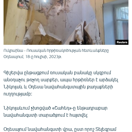
ՄԻՋԱԶԳԱՅԻՆ
ՄՇԱԿՈՒՅԹ
ՍՊՈՐՏ
ՄԵԿՆԱԲԱՆՈՒԹՅՈՒՆ
ՏՏ ԵՒ ԻՆՏԵՐՆԵՏ
Ուկրաինա - Ռուսական հրթիռակոծության հետևանքները
Օդեսայում, 18-ը հուլիսի, 2023թ.
ԿՈՐՈՆԱՎԻՐՈՒՍ
ԱՐԽԻՎ
Գիշերվա ընթացքում ռուսական բանակը սկզբում
ՏԵՍԱՆՅՈՒԹԵՐ
անօդաչու թռչող սարքեր, ապա հրթիռներ է արձակել
Նիկոլաև և Օդեսա նավահանգստային քաղաքների
ԲԱՆԱՎԵՃ
ուղղությամբ:
ՁԳՏԵԼՈՎ ԼԱՎԱԳՈՒՅՆԻՆ
Նիկոլաևում չխոցված «Շահեդ»-ը ենթադրաբար
ՓՈԴՔԱՍԹ
նավահանգստի տարածքում է հայտվել։
Հայերեն
Օդեսայում նավահանգստի վրա, ըստ որոշ Տելեգրամ