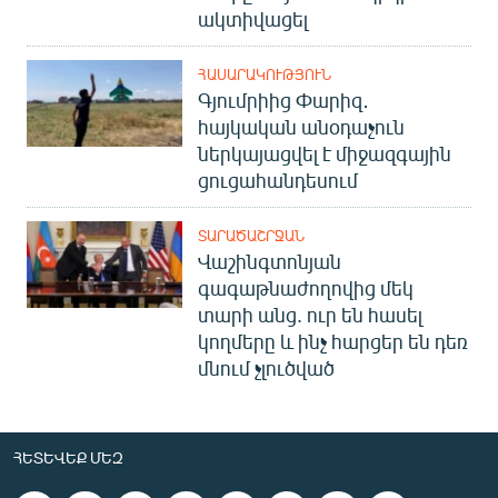
ակտիվացել
ՀԱՍԱՐԱԿՈՒԹՅՈՒՆ
Գյումրիից Փարիզ․
հայկական անօդաչուն
ներկայացվել է միջազգային
ցուցահանդեսում
ՏԱՐԱԾԱՇՐՋԱՆ
Վաշինգտոնյան
գագաթնաժողովից մեկ
տարի անց. ուր են հասել
կողմերը և ինչ հարցեր են դեռ
մնում չլուծված
ՀԵՏԵՎԵՔ ՄԵԶ