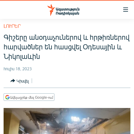
Մատչելիության
հղումներ
Անցնել
ԼՈՒՐԵՐ
հիմնական
ԱԶԱՏՈՒԹՅՈՒՆ TV
Գիշերը անօդաչուներով և հրթիռներով
բովանդակությանը
ՀԱՅԱՍՏԱՆ
Անցնել
հարվածներ են հասցվել Օդեսային և
հիմնական
ՔԱՂԱՔԱԿԱՆ
Նիկոլաևին
մենյուին
ԸՆՏՐՈՒԹՅՈՒՆՆԵՐ 2026
Որոնում
հուլիս 18, 2023
ԻՐԱՎՈՒՆՔ
Կիսվել
ՀԱՍԱՐԱԿՈՒԹՅՈՒՆ
ՏՆՏԵՍՈՒԹՅՈՒՆ
Ավելացրեք մեզ Google-ում
ՂԱՐԱԲԱՂ
ՊԱՏԵՐԱԶՄԻ 6 ՇԱԲԱԹՆԵՐԸ
ՏԱՐԱԾԱՇՐՋԱՆ