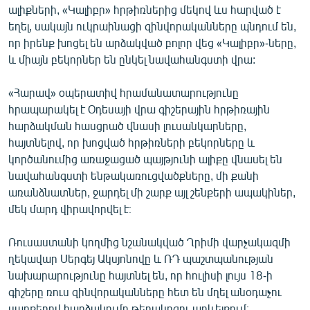
ալիքների, «Կալիբր» հրթիռներից մեկով ևս հարված է
English
եղել, սակայն ուկրաինացի զինվորականները պնդում են,
Русский
որ իրենք խոցել են արձակված բոլոր վեց «Կալիբր»-ները,
և միայն բեկորներ են ընկել նավահանգստի վրա:
ՀԵՏԵՎԵՔ ՄԵԶ
«Հարավ» օպերատիվ հրամանատարությունը
հրապարակել է Օդեսայի վրա գիշերային հրթիռային
հարձակման հասցրած վնասի լուսանկարները,
հայտնելով, որ խոցված հրթիռների բեկորները և
կործանումից առաջացած պայթյունի ալիքը վնասել են
«Ազատության» բոլոր կայքերը
նավահանգստի ենթակառուցվածքները, մի քանի
առանձնատներ, ջարդել մի շարք այլ շենքերի ապակիներ,
մեկ մարդ վիրավորվել է։
Ռուսաստանի կողմից նշանակված Ղրիմի վարչակազմի
ղեկավար Սերգեյ Ակսյոնովը և ՌԴ պաշտպանության
նախարարությունը հայտնել են, որ հուլիսի լույս 18-ի
գիշերը ռուս զինվորականները հետ են մղել անօդաչու
սարքերով հարձակումը թերակղզու արևելքում։