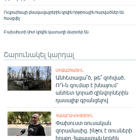
Ուկրաինայի բնակավայրերին կրկին հրթիռային հարվածներ են
հասցվել
Բախմուտի մոտ կրկին կատաղի մարտեր են
Շարունակել կարդալ
ՄԻՋԱԶԳԱՅԻՆ
Անհետացա՞ծ, թե՞ զոհված․
ՌԴ-ն գումար է խնայում՝
անհետ կորած զինվորներին
դասալիք գրանցելով
ՀԱՍԱՐԱԿՈՒԹՅՈՒՆ
Փախուստ ռուսական
զորամասից. ինչու է ռուսների
հոսքը Հայաստան կրկին