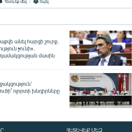
Հետևեք մեզ
Տպել
աքվե անել հարցի շուրջ,
ւթյուն չունի»․
նդամակցության մասին
ջակցություն՝
լուծի՞ ոլորտի խնդիրները
Ր
ՀԵՏԵՎԵՔ ՄԵԶ