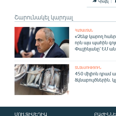
Կիսվել
Շարունակել կարդալ
ՀԱՅԱՍՏԱՆ
«Չենք կարող հանր
որն այս պահին գոյո
Փաշինյանը՝ ԵՄ ա
ՏՆՏԵՍՈՒԹՅՈՒՆ
450 միլիոն դրամ ա
ձկնաբույծներին. կ
ՄՈՒԼՏԻՄԵԴԻԱ
ԲԱԺԻՆՆԵ