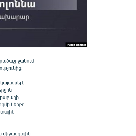
արածաշրջանում
ւթյունից։
այացրել է
երջին
արաբաղի
իզմի ներքո
րտային
ն միջազգային