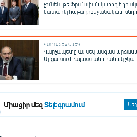
չունեն, թե Ֆրանսիան կարող է դրակ
կատարել հայ-ադրբեջանական խնդր
ԿԱՐԴԱՑԵՔ ՆԱԵՎ
Վարչապետը ևս մեկ անգամ արձանագ
Արցախում Հայաստանի բանակ չկա
Միացիր մեզ
Տելեգրամում
Սեղ