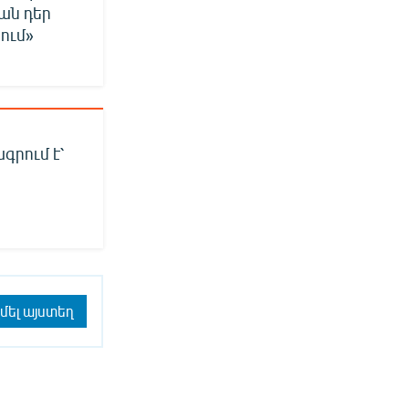
ան դեր
ում»
րում է՝
մել այստեղ