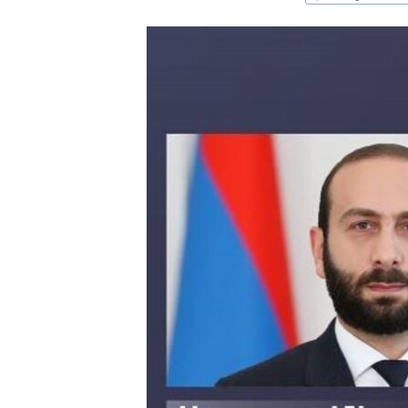
ՄԻՋԱԶԳԱՅԻՆ
ՄՇԱԿՈՒՅԹ
ՍՊՈՐՏ
ՄԵԿՆԱԲԱՆՈՒԹՅՈՒՆ
ՏՏ ԵՒ ԻՆՏԵՐՆԵՏ
ԿՈՐՈՆԱՎԻՐՈՒՍ
ԱՐԽԻՎ
ՏԵՍԱՆՅՈՒԹԵՐ
ԲԱՆԱՎԵՃ
ՁԳՏԵԼՈՎ ԼԱՎԱԳՈՒՅՆԻՆ
ՓՈԴՔԱՍԹ