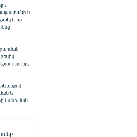
լու
 Հայաստանի և
տել է, որ
րենց
կիրառման
գրեսիվ
եշտությունը,
ետևանքով
ման և
երի կանխման
րանք