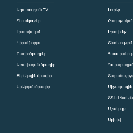
Ազատություն TV
Լուրեր
Տեսանյութեր
Քաղաքակա
Լրատվական
Իրավունք
Կիրակնօրյա
Տնտեսությու
Ռադիոծրագրեր
Հասարակութ
Առավոտյան ծրագիր
Ղարաբաղյան
Ցերեկային ծրագիր
Տարածաշրջ
Հայերեն
Երեկոյան ծրագիր
Միջազգային
English
ՏՏ և Ինտեր
Русский
Մշակույթ
ՀԵՏԵՎԵՔ ՄԵԶ
Արխիվ