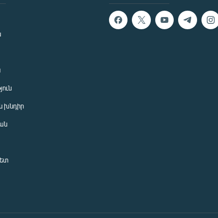
ն
ն
յուն
 խնդիր
ան
նետ