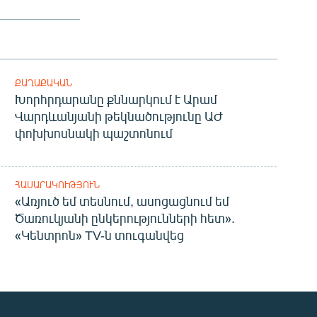
ՔԱՂԱՔԱԿԱՆ
Խորհրդարանը քննարկում է Արամ
Վարդևանյանի թեկնածությունը ԱԺ
փոխխոսնակի պաշտոնում
ՀԱՍԱՐԱԿՈՒԹՅՈՒՆ
«Առյուծ եմ տեսնում, ասոցացնում եմ
Ծառուկյանի ընկերությունների հետ».
«Կենտրոն» TV-ն տուգանվեց