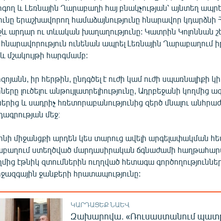
գող և Լեռնային Ղարաբաղի հայ բնակչության՝ այնտեղ ապրե
ունը երաշխավորող համաձայնությունը հնարավոր կդարձնի
և արդար ու տևական խաղաղությունը: Կատրին Կոլոննան շեշ
 հնարավորություն ունենան ապրել Լեռնային Ղարաբաղում ի
և մշակույթի հարգմամբ:
յանն, իր հերթին, ընդգծել է ուժի կամ ուժի սպառնալիքի 
ները լուծելու անթույլատրելիությունը, Ադրբեջանի կողմից ա
ներից և սադրիչ հռետորաբանությունից զերծ մնալու անհրաժ
դագրության մեջ։
աչինի միջանցքի արդեն կես տարուց ավելի արգելափակման հ
րաբաղում ստեղծված մարդասիրական ճգնաժամի հաղթահար
ղմից էթնիկ զտումներին ուղղված հետագա գործողությունն
իջազգային ջանքերի հրատապությունը:
ԿԱՐԴԱՑԵՔ ՆԱԵՎ
Զախարովա. «Ռուսաստանում պատ