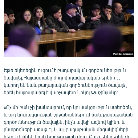
ՄԻՋԱԶԳԱՅԻՆ
ՄՇԱԿՈՒՅԹ
ՍՊՈՐՏ
ՄԵԿՆԱԲԱՆՈՒԹՅՈՒՆ
ՏՏ ԵՒ ԻՆՏԵՐՆԵՏ
ԿՈՐՈՆԱՎԻՐՈՒՍ
Եթե եկեղեցին ուզում է քաղաքական գործունեություն
ԱՐԽԻՎ
ծավալել, Հայաստանը ժողովրդավարական երկիր է,
ՏԵՍԱՆՅՈՒԹԵՐ
կարող են նաև քաղաքական գործունեություն ծավալել,
երեկ հայտարարել է վարչապետ Նիկոլ Փաշինյանը։
ԲԱՆԱՎԵՃ
ՁԳՏԵԼՈՎ ԼԱՎԱԳՈՒՅՆԻՆ
«Ոչ մի բան չի խանգարում, որ կուսակցություն ստեղծեն,
և այդ կուսակցության շրջանակներում նաև քաղաքական
ՓՈԴՔԱՍԹ
գործունեություն ծավալեն, ինչն ավելի ազնիվ կլինի, և
ընտրողների առաջ էլ, և այլ քաղաքական մրցակիցների
Հայերեն
հետ էլ կլինեն նույն հարթության վրա։ Բայց եկեղեցին չի