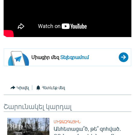
Միացիր մեզ
Տելեգրամում
Կիսվել
Հետևեք մեզ
Շարունակել կարդալ
ՄԻՋԱԶԳԱՅԻՆ
Անհետացա՞ծ, թե՞ զոհված․