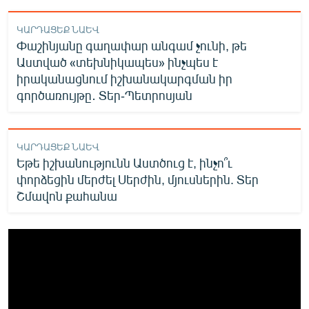
ԿԱՐԴԱՑԵՔ ՆԱԵՎ
Փաշինյանը գաղափար անգամ չունի, թե
Աստված «տեխնիկապես» ինչպես է
իրականացնում իշխանակարգման իր
գործառույթը․ Տեր-Պետրոսյան
ԿԱՐԴԱՑԵՔ ՆԱԵՎ
Եթե իշխանությունն Աստծուց է, ինչո՞ւ
փորձեցին մերժել Սերժին, մյուսներին. Տեր
Շմավոն քահանա