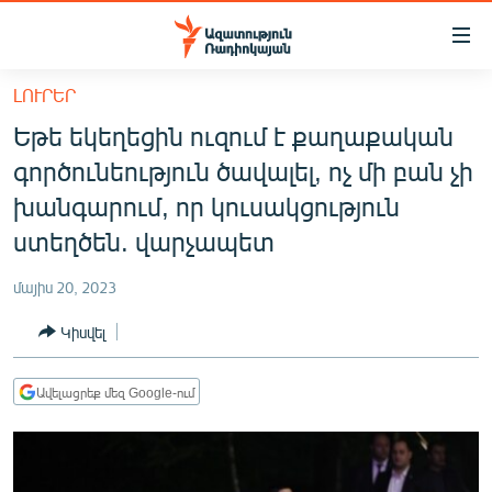
Մատչելիության
հղումներ
Անցնել
ԼՈՒՐԵՐ
հիմնական
ԱԶԱՏՈՒԹՅՈՒՆ TV
Եթե եկեղեցին ուզում է քաղաքական
բովանդակությանը
ՀԱՅԱՍՏԱՆ
Անցնել
գործունեություն ծավալել, ոչ մի բան չի
հիմնական
ՔԱՂԱՔԱԿԱՆ
խանգարում, որ կուսակցություն
մենյուին
ԸՆՏՐՈՒԹՅՈՒՆՆԵՐ 2026
ստեղծեն. վարչապետ
Որոնում
ԻՐԱՎՈՒՆՔ
մայիս 20, 2023
ՀԱՍԱՐԱԿՈՒԹՅՈՒՆ
Կիսվել
ՏՆՏԵՍՈՒԹՅՈՒՆ
ՂԱՐԱԲԱՂ
Ավելացրեք մեզ Google-ում
ՊԱՏԵՐԱԶՄԻ 6 ՇԱԲԱԹՆԵՐԸ
ՏԱՐԱԾԱՇՐՋԱՆ