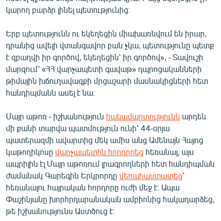
English
կարող բարձր լինել պետությունից։
Русский
Երբ պետությունն ու եկեղեցին միախառնվում են իրար,
դրանից ավելի վտանգավոր բան չկա, պետությունը պետք
ՀԵՏԵՎԵՔ ՄԵԶ
է զբաղվի իր գործով, եկեղեցին՝ իր գործով», - Տավուշի
մարզում՝ «ՀՀ վարչապետի գավաթ» դպրոցականների
թիմային խճուղավազքի մրցաշարի մասնակիցների հետ
հանդիպմանն ասել է նա։
Մայր աթոռ - իշխանություն
հակամարտությունն
արդեն
«Ազատության» բոլոր կայքերը
մի քանի տարվա պատմություն ունի՝ 44-օրյա
պատերազմի ավարտից մեկ ամիս անց Ամենայն Հայոց
կաթողիկոսը
վարչապետին հորդորեց
հեռանալ, այս
ապրիլին էլ Մայր աթոռում լրագրողների հետ հանդիպման
ժամանակ Գարեգին Երկրորդը
վերահաստատեց
՝
հեռանալու հայրական հորդորը ուժի մեջ է։ Ապա
Փաշինյանը խորհրդարանական ամբիոնից հակադարձեց,
թե իշխանությունս Աստծուց է։