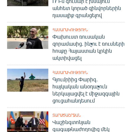
ՌԴ-ն գումար է խնայում՝
անհետ կորած զինվորներին
դասալիք գրանցելով
ՀԱՍԱՐԱԿՈՒԹՅՈՒՆ
Փախուստ ռուսական
զորամասից. ինչու է ռուսների
հոսքը Հայաստան կրկին
ակտիվացել
ՀԱՍԱՐԱԿՈՒԹՅՈՒՆ
Գյումրիից Փարիզ․
հայկական անօդաչուն
ներկայացվել է միջազգային
ցուցահանդեսում
ՏԱՐԱԾԱՇՐՋԱՆ
Վաշինգտոնյան
գագաթնաժողովից մեկ