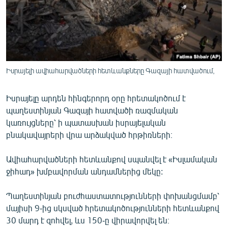
ՄԻՋԱԶԳԱՅԻՆ
ՄՇԱԿՈՒՅԹ
ՍՊՈՐՏ
ՄԵԿՆԱԲԱՆՈՒԹՅՈՒՆ
Իսրայելի ավիահարվածների հետևանքները Գազայի հատվածում,
ՏՏ ԵՒ ԻՆՏԵՐՆԵՏ
Իսրայելը արդեն հինգերորդ օրը հրետակոծում է
ԿՈՐՈՆԱՎԻՐՈՒՍ
պաղեստինյան Գազայի հատվածի ռազմական
ԱՐԽԻՎ
կառույցները՝ ի պատասխան իսրայելական
բնակավայրերի վրա արձակված հրթիռների։
ՏԵՍԱՆՅՈՒԹԵՐ
ԲԱՆԱՎԵՃ
Ավիահարվածների հետևանքով սպանվել է «Իսլամական
ջիհադ» խմբավորման անդամներից մեկը:
ՁԳՏԵԼՈՎ ԼԱՎԱԳՈՒՅՆԻՆ
ՓՈԴՔԱՍԹ
Պաղեստինյան բուժհաստատությունների փոխանցմամբ՝
մայիսի 9-ից սկսված հրետակոծությունների հետևանքով
Հայերեն
30 մարդ է զոհվել, ևս 150-ը վիրավորվել են։