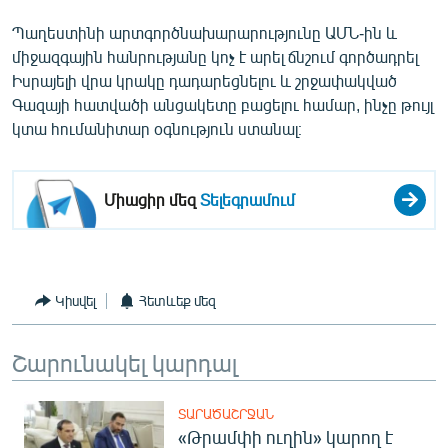
English
Պաղեստինի արտգործնախարարությունը ԱՄՆ-ին և
Русский
միջազգային հանրությանը կոչ է արել ճնշում գործադրել
Իսրայելի վրա կրակը դադարեցնելու և շրջափակված
Գազայի հատվածի անցակետը բացելու համար, ինչը թույլ
ՀԵՏԵՎԵՔ ՄԵԶ
կտա հումանիտար օգնություն ստանալ։
Միացիր մեզ
Տելեգրամում
«Ազատության» բոլոր կայքերը
Կիսվել
Հետևեք մեզ
Շարունակել կարդալ
ՏԱՐԱԾԱՇՐՋԱՆ
«Թրամփի ուղին» կարող է