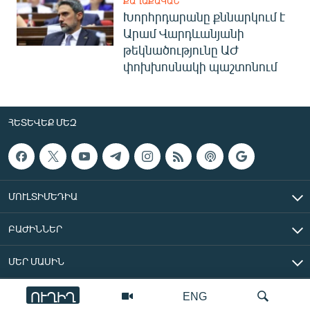
ՔԱՂԱՔԱԿԱՆ
Խորհրդարանը քննարկում է
Արամ Վարդևանյանի
թեկնածությունը ԱԺ
փոխխոսնակի պաշտոնում
ՀԵՏԵՎԵՔ ՄԵԶ
ՄՈՒԼՏԻՄԵԴԻԱ
ԲԱԺԻՆՆԵՐ
ՄԵՐ ՄԱՍԻՆ
ՈՒՂԻՂ
ENG
«Ազատ Եվրոպա/Ազատություն» ռադիոկայան © 2026