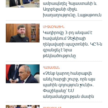
ամրապնդել Հայաստանի և
Ադրբեջանի միջև
խաղաղությունը. Լայթսթոուն
ՄԻՋԱԶԳԱՅԻՆ
Կադիրովը 3-րդ անգամ է
հավակնում Չեչնիայի
ղեկավարի պաշտոնին․ ԿԸՀ-ն
գրանցել է նրա
թեկնածությունը
ՀԱՅԱՍՏԱՆ
«Չենք կարող հանրաքվե
անել հարցի շուրջ, որն այս
պահին գոյություն չունի»․
Փաշինյանը՝ ԵՄ
անդամակցության մասին