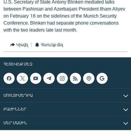
U.S. Secretary of State Antony Blinken mediated talks
between Pashinian and Azerbaijani President Ilham Aliyev
on February 18 on the sidelines of the Munich Security
Conference. Blinken had separate phone conversations
with the two leaders late last month.
Կիսվել
Հետևեք մեզ
ՀԵՏԵՎԵՔ ՄԵԶ
ՄՈՒԼՏԻՄԵԴԻԱ
ԲԱԺԻՆՆԵՐ
ՄԵՐ ՄԱՍԻՆ