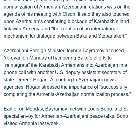
English
normalization of Armenian-Azerbaijani relations was on the
agenda of his meeting with Olson. It said they also touched
Русский
upon Azerbaijan’s continuing blockade of Karabakh’s land
link with Armenia and “the creation of an international
ՀԵՏԵՎԵՔ ՄԵԶ
mechanism for dialogue between Baku and Stepanakert.”
Azerbaijani Foreign Minister Jeyhun Bayramov accused
Yerevan on Monday of hampering Baku’s efforts to
“reintegrate” the Karabakh Armenians into Azerbaijan in a
phone call with another U.S. deputy assistant secretary of
«Ազատության» բոլոր կայքերը
state, Dereck Hogan. According to Azerbaijani news
agencies, Hogan stressed the importance of “successfully
completing the Armenia-Azerbaijan normalization process.”
Earlier on Monday, Bayramov met with Louis Bono, a U.S.
special envoy for Armenian-Azerbaijani peace talks. Bono
visited Armenia last week.