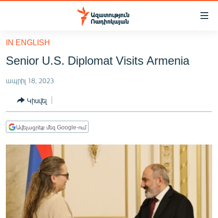
Մատչելիության
հղումներ
Անցնել
IN ENGLISH
հիմնական
ԱԶԱՏՈՒԹՅՈՒՆ TV
Senior U.S. Diplomat Visits Armenia
բովանդակությանը
ՀԱՅԱՍՏԱՆ
Անցնել
ապրիլ 18, 2023
հիմնական
ՔԱՂԱՔԱԿԱՆ
մենյուին
Կիսվել
ԸՆՏՐՈՒԹՅՈՒՆՆԵՐ 2026
Որոնում
ԻՐԱՎՈՒՆՔ
Ավելացրեք մեզ Google-ում
ՀԱՍԱՐԱԿՈՒԹՅՈՒՆ
ՏՆՏԵՍՈՒԹՅՈՒՆ
ՂԱՐԱԲԱՂ
ՊԱՏԵՐԱԶՄԻ 6 ՇԱԲԱԹՆԵՐԸ
ՏԱՐԱԾԱՇՐՋԱՆ