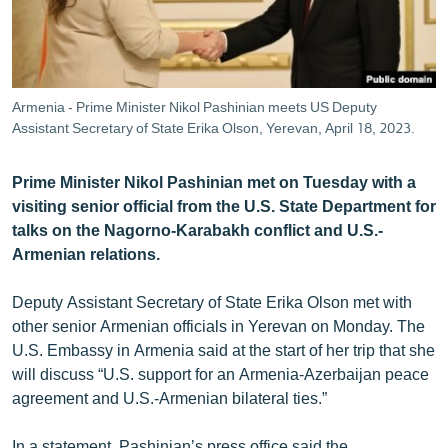
ՄԻՋԱԶԳԱՅԻՆ
ՄՇԱԿՈՒՅԹ
ՍՊՈՐՏ
Armenia - Prime Minister Nikol Pashinian meets US Deputy
ՄԵԿՆԱԲԱՆՈՒԹՅՈՒՆ
Assistant Secretary of State Erika Olson, Yerevan, April 18, 2023.
ՏՏ ԵՒ ԻՆՏԵՐՆԵՏ
Prime Minister Nikol Pashinian met on Tuesday with a
ԿՈՐՈՆԱՎԻՐՈՒՍ
visiting senior official from the U.S. State Department for
talks on the Nagorno-Karabakh conflict and U.S.-
ԱՐԽԻՎ
Armenian relations.
ՏԵՍԱՆՅՈՒԹԵՐ
Deputy Assistant Secretary of State Erika Olson met with
ԲԱՆԱՎԵՃ
other senior Armenian officials in Yerevan on Monday. The
ՁԳՏԵԼՈՎ ԼԱՎԱԳՈՒՅՆԻՆ
U.S. Embassy in Armenia said at the start of her trip that she
will discuss “U.S. support for an Armenia-Azerbaijan peace
ՓՈԴՔԱՍԹ
agreement and U.S.-Armenian bilateral ties.”
Հայերեն
In a statement, Pashinian’s press office said the