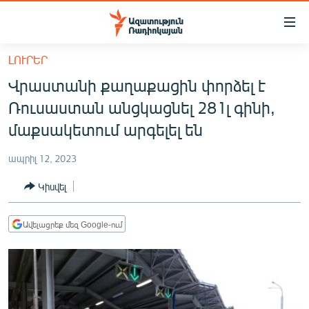
Մատչելիության
հղումներ
Անցնել
ԼՈՒՐԵՐ
հիմնական
ԱԶԱՏՈՒԹՅՈՒՆ TV
Վրաստանի քաղաքացին փորձել է
բովանդակությանը
ՀԱՅԱՍՏԱՆ
Անցնել
Ռուսաստան անցկացնել 281լ գինի,
հիմնական
ՔԱՂԱՔԱԿԱՆ
մաքսակետում արգելել են
մենյուին
ԸՆՏՐՈՒԹՅՈՒՆՆԵՐ 2026
Որոնում
ապրիլ 12, 2023
ԻՐԱՎՈՒՆՔ
Կիսվել
ՀԱՍԱՐԱԿՈՒԹՅՈՒՆ
ՏՆՏԵՍՈՒԹՅՈՒՆ
Ավելացրեք մեզ Google-ում
ՂԱՐԱԲԱՂ
ՊԱՏԵՐԱԶՄԻ 6 ՇԱԲԱԹՆԵՐԸ
ՏԱՐԱԾԱՇՐՋԱՆ