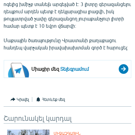
ոգելից խմիչք տանելն արգելված է։ 3 լիտրը գերազանցելու
English
դեպքում արդեն պետք է դեկլարացիա լրացվի, իսկ
Русский
թույլատրված չափը գերազանցող յուրաքանչյուր լիտրի
համար պետք է 10 եվրո վճարվի։
ՀԵՏԵՎԵՔ ՄԵԶ
Մաքսային ծառայությունը Վրաստանի քաղաքացու
հանդեպ վարչական իրավախախտման գործ է հարուցել։
Միացիր մեզ
Տելեգրամում
«Ազատության» բոլոր կայքերը
Կիսվել
Հետևեք մեզ
Շարունակել կարդալ
ՄԻՋԱԶԳԱՅԻՆ