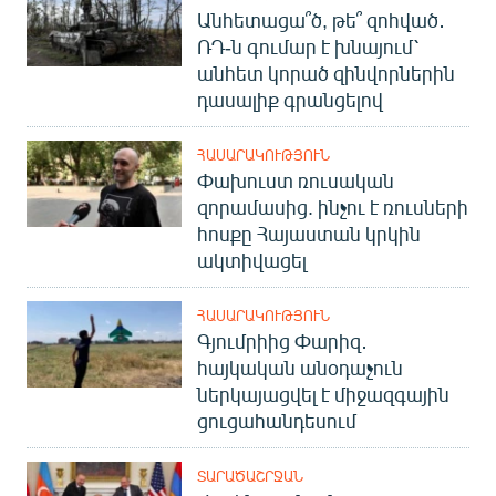
Անհետացա՞ծ, թե՞ զոհված․
ՌԴ-ն գումար է խնայում՝
անհետ կորած զինվորներին
դասալիք գրանցելով
ՀԱՍԱՐԱԿՈՒԹՅՈՒՆ
Փախուստ ռուսական
զորամասից. ինչու է ռուսների
հոսքը Հայաստան կրկին
ակտիվացել
ՀԱՍԱՐԱԿՈՒԹՅՈՒՆ
Գյումրիից Փարիզ․
հայկական անօդաչուն
ներկայացվել է միջազգային
ցուցահանդեսում
ՏԱՐԱԾԱՇՐՋԱՆ