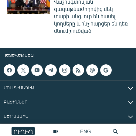
Վաշինգտոնյան
գագաթնաժողովից մեկ
տարի անց. ուր են հասել
կողմերը և ինչ հարցեր են դեռ
մնում չլուծված
ՀԵՏԵՎԵՔ ՄԵԶ
ՄՈՒԼՏԻՄԵԴԻԱ
ԲԱԺԻՆՆԵՐ
ՄԵՐ ՄԱՍԻՆ
ՈՒՂԻՂ
ENG
«Ազատ Եվրոպա/Ազատություն» ռադիոկայան © 2026