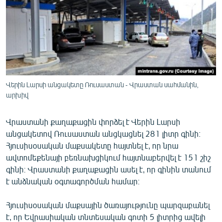
ՄԻՋԱԶԳԱՅԻՆ
ՄՇԱԿՈՒՅԹ
ՍՊՈՐՏ
ՄԵԿՆԱԲԱՆՈՒԹՅՈՒՆ
ՏՏ ԵՒ ԻՆՏԵՐՆԵՏ
Վերին Լարսի անցակետը Ռուսաստան - Վրաստան սահմանին,
արխիվ
ԿՈՐՈՆԱՎԻՐՈՒՍ
ԱՐԽԻՎ
Վրաստանի քաղաքացին փորձել է Վերին Լարսի
ՏԵՍԱՆՅՈՒԹԵՐ
անցակետով Ռուսաստան անցկացնել 281 լիտր գինի։
Հյուսիսօսական մաքսակետը հայտնել է, որ նրա
ԲԱՆԱՎԵՃ
ավտոմեքենայի բեռնախցիկում հայտնաբերվել է 151 շիշ
ՁԳՏԵԼՈՎ ԼԱՎԱԳՈՒՅՆԻՆ
գինի։ Վրաստանի քաղաքացին ասել է, որ գինին տանում
է անձնական օգտագործման համար։
ՓՈԴՔԱՍԹ
Հյուսիսօսական մաքսային ծառայությունը պարզաբանել
Հայերեն
է, որ Եվրասիական տնտեսական գոտի 5 լիտրից ավելի