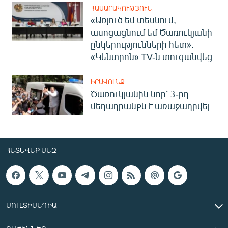
ՀԱՍԱՐԱԿՈՒԹՅՈՒՆ
«Առյուծ եմ տեսնում,
ասոցացնում եմ Ծառուկյանի
ընկերությունների հետ».
«Կենտրոն» TV-ն տուգանվեց
ԻՐԱՎՈՒՆՔ
Ծառուկյանին նոր՝ 3-րդ
մեղադրանքն է առաջադրվել
ՀԵՏԵՎԵՔ ՄԵԶ
ՄՈՒԼՏԻՄԵԴԻԱ