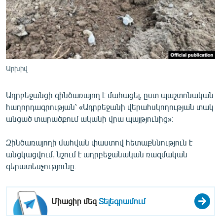
ՄԻՋԱԶԳԱՅԻՆ
ՄՇԱԿՈՒՅԹ
ՍՊՈՐՏ
ՄԵԿՆԱԲԱՆՈՒԹՅՈՒՆ
Արխիվ
ՏՏ ԵՒ ԻՆՏԵՐՆԵՏ
Ադրբեջանցի զինծառայող է մահացել, ըստ պաշտոնական
ԿՈՐՈՆԱՎԻՐՈՒՍ
հաղորդագրության՝ «Ադրբեջանի վերահսկողության տակ
ԱՐԽԻՎ
անցած տարածքում ականի վրա պայթյունից»։
ՏԵՍԱՆՅՈՒԹԵՐ
Զինծառայողի մահվան փաստով հետաքննություն է
ԲԱՆԱՎԵՃ
անցկացվում, նշում է ադրբեջանական ռազմական
գերատեսչությունը։
ՁԳՏԵԼՈՎ ԼԱՎԱԳՈՒՅՆԻՆ
ՓՈԴՔԱՍԹ
Միացիր մեզ
Տելեգրամում
Հայերեն