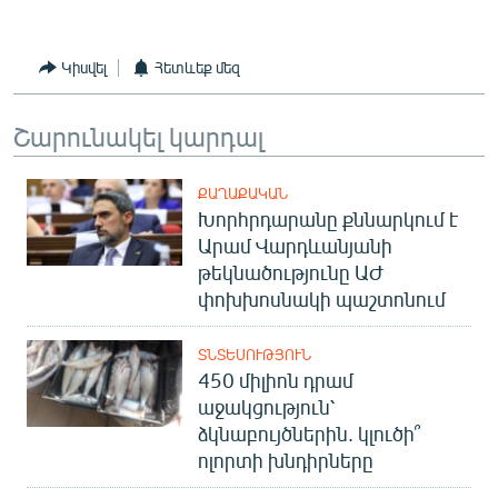
English
Русский
Կիսվել
Հետևեք մեզ
ՀԵՏԵՎԵՔ ՄԵԶ
Շարունակել կարդալ
ՔԱՂԱՔԱԿԱՆ
Խորհրդարանը քննարկում է
Արամ Վարդևանյանի
թեկնածությունը ԱԺ
«Ազատության» բոլոր կայքերը
փոխխոսնակի պաշտոնում
ՏՆՏԵՍՈՒԹՅՈՒՆ
450 միլիոն դրամ
աջակցություն՝
ձկնաբույծներին. կլուծի՞
ոլորտի խնդիրները