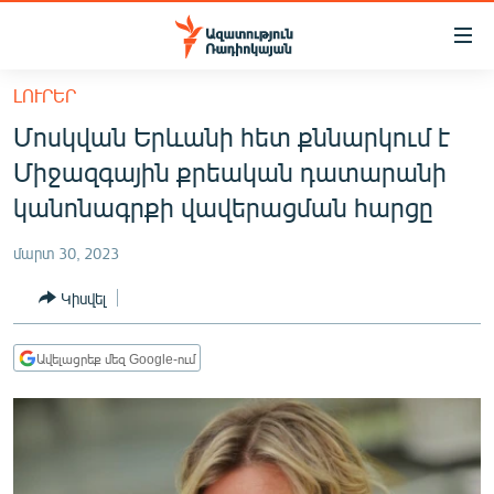
Մատչելիության
հղումներ
Անցնել
ԼՈՒՐԵՐ
հիմնական
ԱԶԱՏՈՒԹՅՈՒՆ TV
Մոսկվան Երևանի հետ քննարկում է
բովանդակությանը
ՀԱՅԱՍՏԱՆ
Անցնել
Միջազգային քրեական դատարանի
հիմնական
ՔԱՂԱՔԱԿԱՆ
կանոնագրքի վավերացման հարցը
մենյուին
ԸՆՏՐՈՒԹՅՈՒՆՆԵՐ 2026
Որոնում
մարտ 30, 2023
ԻՐԱՎՈՒՆՔ
Կիսվել
ՀԱՍԱՐԱԿՈՒԹՅՈՒՆ
ՏՆՏԵՍՈՒԹՅՈՒՆ
Ավելացրեք մեզ Google-ում
ՂԱՐԱԲԱՂ
ՊԱՏԵՐԱԶՄԻ 6 ՇԱԲԱԹՆԵՐԸ
ՏԱՐԱԾԱՇՐՋԱՆ