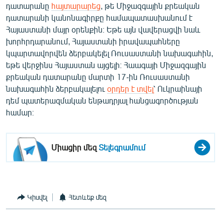
դատարանը
հայտարարեց
, թե Միջազգային քրեական
English
դատարանի կանոնագիրքը համապատասխանում է
Русский
Հայաստանի մայր օրենքին։ Եթե այն վավերացվի նաև
խորհրդարանում, Հայաստանի իրավապահները
կպարտավորվեն ձերբակելել Ռուսաստանի նախագահին,
ՀԵՏԵՎԵՔ ՄԵԶ
եթե վերջինս Հայաստան այցելի։ Հաագայի Միջազգային
քրեական դատարանը մարտի 17-ին Ռուսաստանի
նախագահին ձերբակալելու
օրդեր է տվել
՝ Ուկրաինայի
դեմ պատերազմական ենթադրյալ հանցագործության
համար։
«Ազատության» բոլոր կայքերը
Միացիր մեզ
Տելեգրամում
Կիսվել
Հետևեք մեզ