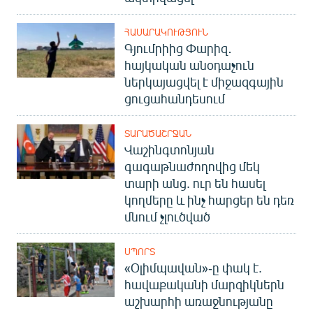
ՀԱՍԱՐԱԿՈՒԹՅՈՒՆ
Գյումրիից Փարիզ․
հայկական անօդաչուն
ներկայացվել է միջազգային
ցուցահանդեսում
ՏԱՐԱԾԱՇՐՋԱՆ
Վաշինգտոնյան
գագաթնաժողովից մեկ
տարի անց. ուր են հասել
կողմերը և ինչ հարցեր են դեռ
մնում չլուծված
ՍՊՈՐՏ
«Օլիմպավան»-ը փակ է.
հավաքականի մարզիկներն
աշխարհի առաջնությանը