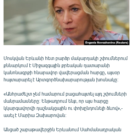
ՄԻՋԱԶԳԱՅԻՆ
ՄՇԱԿՈՒՅԹ
ՍՊՈՐՏ
ՄԵԿՆԱԲԱՆՈՒԹՅՈՒՆ
ՏՏ ԵՒ ԻՆՏԵՐՆԵՏ
Մոսկվան Երևանի հետ բարձր մակարդակի շփումներում
ԿՈՐՈՆԱՎԻՐՈՒՍ
քննարկում է Միջազգային քրեական դատարանի
ԱՐԽԻՎ
կանոնագրքի հնարավոր վավերացման հարցը, այսօր
հայտարարել է Արտգործնախարարության խոսնակը։
ՏԵՍԱՆՅՈՒԹԵՐ
ԲԱՆԱՎԵՃ
«Անհրաժեշտ չեմ համարում բացահայտել այդ շփումների
մանրամասները։ Ենթադրում ենք, որ այս հարցը
ՁԳՏԵԼՈՎ ԼԱՎԱԳՈՒՅՆԻՆ
կկարգավորվի դաշնակցային ու փոխընդունելի ձևով»,-
ՓՈԴՔԱՍԹ
ասել է Մարիա Զախարովան։
Հայերեն
Անցած շաբաթավերջին Երևանում Սահմանադրական