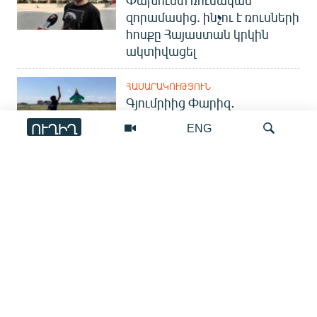
զորամասից. ինչու է ռուսների
հոսքը Հայաստան կրկին
ակտիվացել
ՀԱՍԱՐԱԿՈՒԹՅՈՒՆ
Գյումրիից Փարիզ․
հայկական անօդաչուն
ՈՒՂԻՂ
ENG
ներկայացվել է միջազգային
ցուցահանդեսում
ՏԱՐԱԾԱՇՐՋԱՆ
Որոնում
Վաշինգտոնյան
գագաթնաժողովից մեկ
տարի անց. ուր են հասել
կողմերը և ինչ հարցեր են դեռ
մնում չլուծված
ՍՊՈՐՏ