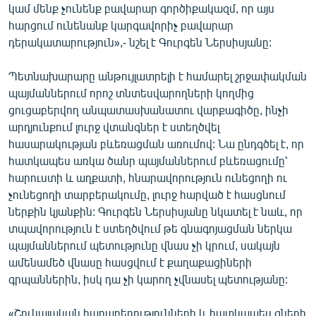
կամ մենք չունենք բավարար գործիքակազմ, որ այս
English
հարցում ունենանք կարգավորիչ բավարար
Русский
դերակատարություն»,- նշել է Գուրգեն Ներսիսյանը:
Պետնախարարը անթույլատրելի է համարել շրջափակման
ՀԵՏԵՎԵՔ ՄԵԶ
պայմաններում որոշ տնտեսվարողների կողմից
ցուցաբերվող անպատասխանատու վարքագիծը, ինչի
արդյունքում լուրջ վտանգներ է ստեղծվել
հասարակության բևեռացման առումով: Նա ընդգծել է, որ
հատկապես առկա ծանր պայմաններում բևեռացումը՝
«Ազատության» բոլոր կայքերը
հարուստի և աղքատի, հնարավորություն ունեցողի ու
չունեցողի տարբերակումը, լուրջ հարված է հասցնում
ներքին կյանքին: Գուրգեն Ներսիսյանը նկատել է նաև, որ
տպավորություն է ստեղծվում թե գնագոյացման ներկա
պայմաններում պետությունը վնաս չի կրում, սակայն
ամենամեծ վնասը հասցվում է քաղաքացիների
գրպաններին, իսկ դա չի կարող չվնասել պետությանը:
«Շուկայական հարաբերությունների և հատկապես գների