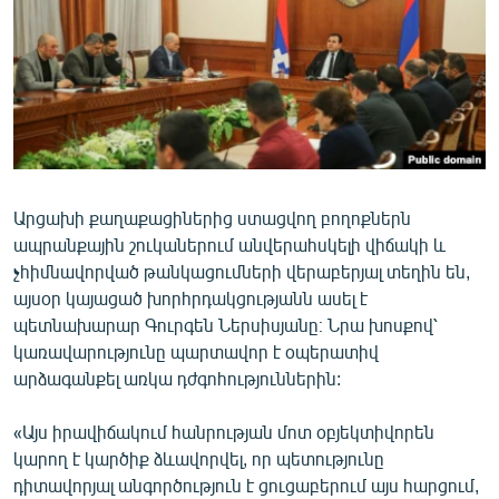
ՄԻՋԱԶԳԱՅԻՆ
ՄՇԱԿՈՒՅԹ
ՍՊՈՐՏ
ՄԵԿՆԱԲԱՆՈՒԹՅՈՒՆ
ՏՏ ԵՒ ԻՆՏԵՐՆԵՏ
Արցախի քաղաքացիներից ստացվող բողոքներն
ԿՈՐՈՆԱՎԻՐՈՒՍ
ապրանքային շուկաներում անվերահսկելի վիճակի և
ԱՐԽԻՎ
չհիմնավորված թանկացումների վերաբերյալ տեղին են,
այսօր կայացած խորհրդակցությանն ասել է
ՏԵՍԱՆՅՈՒԹԵՐ
պետնախարար Գուրգեն Ներսիսյանը։ Նրա խոսքով՝
ԲԱՆԱՎԵՃ
կառավարությունը պարտավոր է օպերատիվ
արձագանքել առկա դժգոհություններին:
ՁԳՏԵԼՈՎ ԼԱՎԱԳՈՒՅՆԻՆ
ՓՈԴՔԱՍԹ
«Այս իրավիճակում հանրության մոտ օբյեկտիվորեն
կարող է կարծիք ձևավորվել, որ պետությունը
Հայերեն
դիտավորյալ անգործություն է ցուցաբերում այս հարցում,