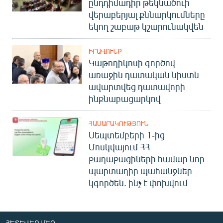
ընդդիմադիր թեկնածուի
վերաբերյալ քննարկումները
եկող շաբաթ կշարունակվեն
ԻՐԱՎՈՒՆՔ
Կաթողիկոսի գործով
առաջին դատական նիստն
ավարտվեց դատավորի
ինքնաբացարկով
ՀԱՍԱՐԱԿՈՒԹՅՈՒՆ
Սեպտեմբերի 1-ից
Մոսկվայում ՀՀ
քաղաքացիների համար նոր
պարտադիր պահանջներ
կգործեն. ինչ է փոխվում
ՀԵՏԵՎԵՔ ՄԵԶ