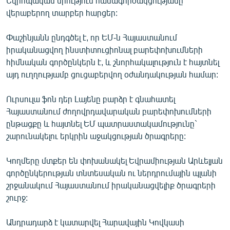
Եվրոպական միություն համագործակցությանը
English
վերաբերող տարբեր հարցեր:
Русский
Փաշինյանն ընդգծել է, որ ԵՄ-ն Հայաստանում
իրականացվող ինստիտուցիոնալ բարեփոխումների
ՀԵՏԵՎԵՔ ՄԵԶ
հիմնական գործընկերն է, և շնորհակալություն է հայտնել
այդ ուղղությամբ ցուցաբերվող օժանդակության համար:
Ուրսուլա ֆոն դեր Լայենը բարձր է գնահատել
Հայաստանում ժողովրդավարական բարեփոխումների
ընթացքը և հայտնել ԵՄ պատրաստակամությունը`
«Ազատության» բոլոր կայքերը
շարունակելու երկրին աջակցության ծրագրերը:
Կողմերը մտքեր են փոխանակել Եվրամիության Արևելյան
գործընկերության տնտեսական ու ներդրումային պլանի
շրջանակում Հայաստանում իրականացվելիք ծրագրերի
շուրջ:
Անդրադարձ է կատարվել Հարավային Կովկասի