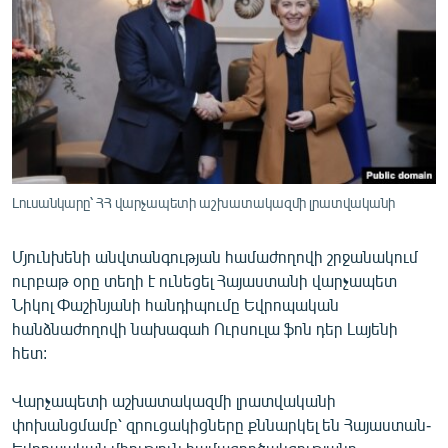
ՄԻՋԱԶԳԱՅԻՆ
ՄՇԱԿՈՒՅԹ
ՍՊՈՐՏ
ՄԵԿՆԱԲԱՆՈՒԹՅՈՒՆ
ՏՏ ԵՒ ԻՆՏԵՐՆԵՏ
ԿՈՐՈՆԱՎԻՐՈՒՍ
Լուսանկարը՝ ՀՀ վարչապետի աշխատակազմի լրատվականի
ԱՐԽԻՎ
Մյունխենի անվտանգության համաժողովի շրջանակում
ՏԵՍԱՆՅՈՒԹԵՐ
ուրբաթ օրը տեղի է ունեցել Հայաստանի վարչապետ
Նիկոլ Փաշինյանի հանդիպումը Եվրոպական
ԲԱՆԱՎԵՃ
հանձնաժողովի նախագահ Ուրսուլա ֆոն դեր Լայենի
ՁԳՏԵԼՈՎ ԼԱՎԱԳՈՒՅՆԻՆ
հետ:
ՓՈԴՔԱՍԹ
Վարչապետի աշխատակազմի լրատվականի
փոխանցմամբ՝ զրուցակիցները քննարկել են Հայաստան-
Հայերեն