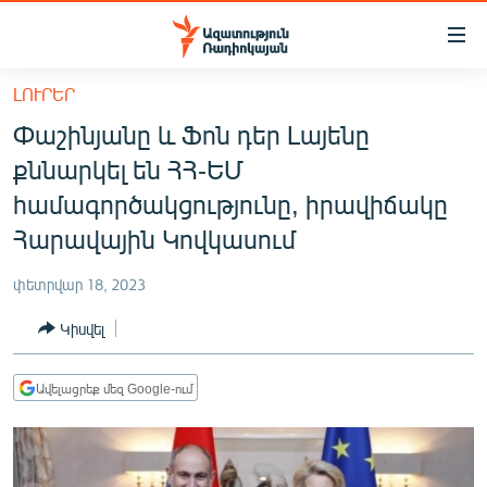
Մատչելիության
հղումներ
Անցնել
ԼՈՒՐԵՐ
հիմնական
ԱԶԱՏՈՒԹՅՈՒՆ TV
Փաշինյանը և Ֆոն դեր Լայենը
բովանդակությանը
ՀԱՅԱՍՏԱՆ
Անցնել
քննարկել են ՀՀ-ԵՄ
հիմնական
ՔԱՂԱՔԱԿԱՆ
համագործակցությունը, իրավիճակը
մենյուին
ԸՆՏՐՈՒԹՅՈՒՆՆԵՐ 2026
Հարավային Կովկասում
Որոնում
ԻՐԱՎՈՒՆՔ
փետրվար 18, 2023
ՀԱՍԱՐԱԿՈՒԹՅՈՒՆ
Կիսվել
ՏՆՏԵՍՈՒԹՅՈՒՆ
ՂԱՐԱԲԱՂ
Ավելացրեք մեզ Google-ում
ՊԱՏԵՐԱԶՄԻ 6 ՇԱԲԱԹՆԵՐԸ
ՏԱՐԱԾԱՇՐՋԱՆ